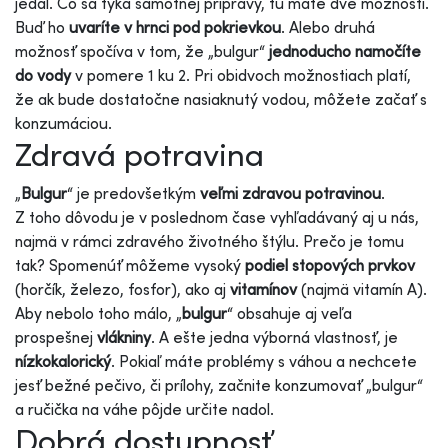
jedál. Čo sa týka samotnej prípravy, tu máte dve možnosti.
Buď ho
uvaríte v hrnci pod pokrievkou
. Alebo druhá
možnosť spočíva v tom, že „bulgur“
jednoducho namočíte
do vody
v pomere 1 ku 2. Pri obidvoch možnostiach platí,
že ak bude dostatočne nasiaknutý vodou, môžete začať s
konzumáciou.
Zdravá potravina
„
Bulgur
“ je predovšetkým
veľmi zdravou potravinou
.
Z toho dôvodu je v poslednom čase vyhľadávaný aj u nás,
najmä v rámci zdravého životného štýlu. Prečo je tomu
tak? Spomenúť môžeme vysoký
podiel stopových prvkov
(horčík, železo, fosfor), ako aj
vitamínov
(najmä vitamín A).
Aby nebolo toho málo, „
bulgur
“ obsahuje aj veľa
prospešnej
vlákniny
. A ešte jedna výborná vlastnosť, je
nízkokalorický
. Pokiaľ máte problémy s váhou a nechcete
jesť bežné pečivo, či prílohy, začnite konzumovať „bulgur“
a ručička na váhe pôjde určite nadol.
Dobrá dostupnosť