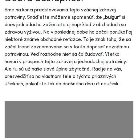
Sme na konci predstavovania tejto vzácnej zdravej
potraviny. Snáď ešte môžeme spomenúť, že „
bulgur
“ si
dnes jednoducho zoženiete aj napríklad v obchodoch so
zdravou výživou. No v poslednej dobe ho začali ponúkať aj
niektoré známe obchodné reťazce. To je znak toho, že sa
začal trend zoznamovania sa s touto doposiaľ neznámou
potravinou. Veď rozhodne niet sa čo čudovať. Všetko
hovorí v prospech tejto zdravej a jednoduchej potraviny.
Ale tu sú už naše slová úplne zbytočné. Rad je na vás,
presvedčiť sa na vlastnom tele o týchto priaznivých
účinkoch, pokiaľ ste tak do dnešného dňa už neučinili.