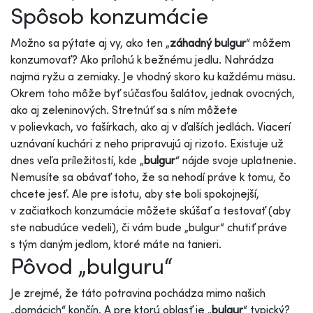
Spôsob konzumácie
Možno sa pýtate aj vy, ako ten „
záhadný bulgur
“ môžem
konzumovať? Ako prílohú k bežnému jedlu. Nahrádza
najmä ryžu a zemiaky. Je vhodný skoro ku každému mäsu.
Okrem toho môže byť súčasťou šalátov, jednak ovocných,
ako aj zeleninových. Stretnúť sa s ním môžete
v polievkach, vo fašírkach, ako aj v ďalších jedlách. Viacerí
uznávaní kuchári z neho pripravujú aj rizoto. Existuje už
dnes veľa príležitostí, kde „
bulgur
“ nájde svoje uplatnenie.
Nemusíte sa obávať toho, že sa nehodí práve k tomu, čo
chcete jesť. Ale pre istotu, aby ste boli spokojnejší,
v začiatkoch konzumácie môžete skúšať a testovať (aby
ste nabudúce vedeli), či vám bude „bulgur“ chutiť práve
s tým daným jedlom, ktoré máte na tanieri.
Pôvod „bulguru“
Je zrejmé, že táto potravina pochádza mimo našich
„domácich“ končín. A pre ktorú oblasť je „
bulgur
“ typický?