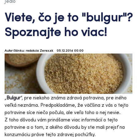
Jedlo
Viete, čo je to "bulgur"?
Spoznajte ho viac!
Autor článku: redakcia Zerex.sk
05.12.2014 00:00
„
Bulgur
“, pre niekoho známa zdravá potravina, pre iného
veľká neznáma. Predpokladáme, že väčšina z vás o tejto
potravine síce niečo počula, ale veľa toho o nej nevie.
Z toho dôvodu vám prinášame viac informácií o tejto
potravine a o tom, z akého dôvodu by ste mali prejsť na
konzumáciu práve tejto zdravej pochúťky.