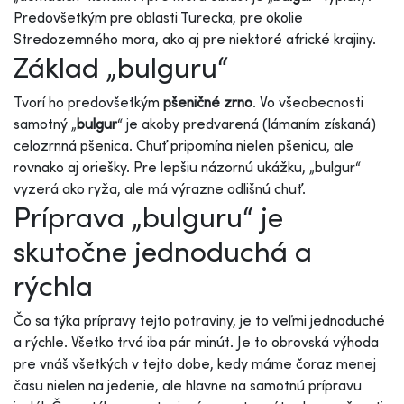
Predovšetkým pre oblasti Turecka, pre okolie
Stredozemného mora, ako aj pre niektoré africké krajiny.
Základ „bulguru“
Tvorí ho predovšetkým
pšeničné zrno
. Vo všeobecnosti
samotný „
bulgur
“ je akoby predvarená (lámaním získaná)
celozrnná pšenica. Chuť pripomína nielen pšenicu, ale
rovnako aj oriešky. Pre lepšiu názornú ukážku, „bulgur“
vyzerá ako ryža, ale má výrazne odlišnú chuť.
Príprava „bulguru“ je
skutočne jednoduchá a
rýchla
Čo sa týka prípravy tejto potraviny, je to veľmi jednoduché
a rýchle. Všetko trvá iba pár minút. Je to obrovská výhoda
pre vnáš všetkých v tejto dobe, kedy máme čoraz menej
času nielen na jedenie, ale hlavne na samotnú prípravu