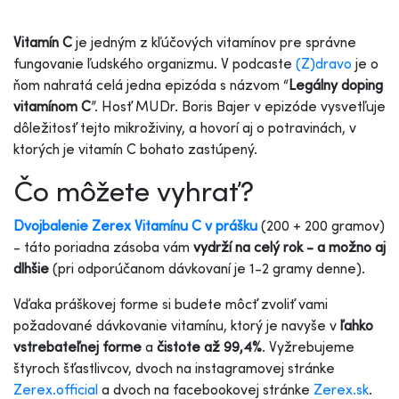
Vitamín C
je jedným z kľúčových vitamínov pre správne
fungovanie ľudského organizmu. V podcaste
(Z)dravo
je o
ňom nahratá celá jedna epizóda s názvom “
Legálny doping
vitamínom C
”. Hosť MUDr. Boris Bajer v epizóde vysvetľuje
dôležitosť tejto mikroživiny, a hovorí aj o potravinách, v
ktorých je vitamín C bohato zastúpený.
Čo môžete vyhrať?
Dvojbalenie Zerex Vitamínu C v prášku
(200 + 200 gramov)
- táto poriadna zásoba vám
vydrží na celý rok - a možno aj
dlhšie
(pri odporúčanom dávkovaní je 1-2 gramy denne).
Vďaka práškovej forme si budete môcť zvoliť vami
požadované dávkovanie vitamínu, ktorý je navyše v
ľahko
vstrebateľnej forme
a
čistote až 99,4%
. Vyžrebujeme
štyroch šťastlivcov, dvoch na instagramovej stránke
Zerex.official
a dvoch na facebookovej stránke
Zerex.sk
.