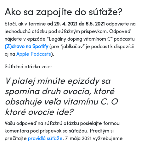
Ako sa zapojíte do súťaže?
Stačí, ak v termíne
od 29. 4. 2021 do 6.5. 2021
odpoviete na
jednoduchú otázku pod súťažným príspevkom. Odpoveď
nájdete v epizóde “Legálny doping vitamínom C” podcastu
(Z)dravo na Spotify
(pre “jablkáčov” je podcast k dispozícii
aj na
Apple Podcasts
).
Súťažná otázka znie:
V piatej minúte epizódy sa
spomína druh ovocia, ktoré
obsahuje veľa vitamínu C. O
ktoré ovocie ide?
Vašu odpoveď na súťažnú otázku posielajte formou
komentára pod príspevok so súťažou. Predtým si
prečítajte
pravidlá súťaže
. 7. mája 2021 vyžrebujeme