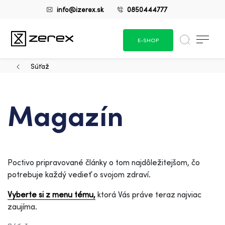
info@izerex.sk
0850444777
E-SHOP
Súťaž
Magazín
Poctivo pripravované články o tom najdôležitejšom, čo
potrebuje každý vedieť o svojom zdraví.
Vyberte si z menu tému,
ktorá Vás práve teraz najviac
zaujíma.