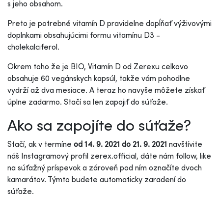
s jeho obsahom.
Preto je potrebné vitamín D pravidelne dopĺňať výživovými
doplnkami obsahujúcimi formu vitamínu D3 -
cholekalciferol.
Okrem toho že je BIO, Vitamín D od Zerexu celkovo
obsahuje 60 vegánskych kapsúl, takže vám pohodlne
vydrží až dva mesiace. A teraz ho navyše môžete získať
úplne zadarmo. Stačí sa len zapojiť do súťaže.
Ako sa zapojíte do súťaže?
Stačí, ak v termíne
od 14. 9. 2021 do 21. 9. 2021
navštívite
náš Instagramový profil zerex.official, dáte nám follow, like
na súťažný príspevok a zároveň pod ním označíte dvoch
kamarátov. Týmto budete automaticky zaradení do
súťaže.