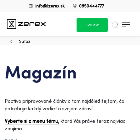
info@izerex.sk
0850444777
E-SHOP
Súťaž
Magazín
Poctivo pripravované články o tom najdôležitejšom, čo
potrebuje každý vedieť o svojom zdraví.
Vyberte si z menu tému,
ktorá Vás práve teraz najviac
zaujíma.