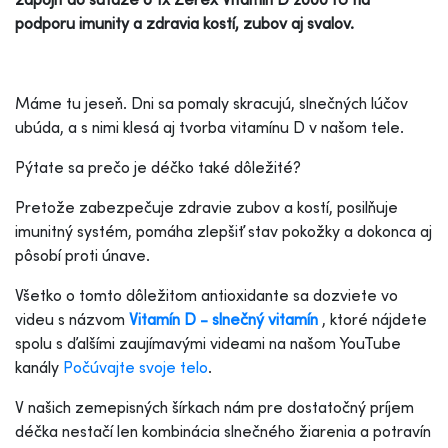
podporu imunity a zdravia kostí, zubov aj svalov.
Máme tu jeseň. Dni sa pomaly skracujú, slnečných lúčov
ubúda, a s nimi klesá aj tvorba vitamínu D v našom tele.
Pýtate sa prečo je déčko také dôležité?
Pretože zabezpečuje zdravie zubov a kostí, posilňuje
imunitný systém, pomáha zlepšiť stav pokožky a dokonca aj
pôsobí proti únave.
Všetko o tomto dôležitom antioxidante sa dozviete vo
videu s názvom
Vitamín D - slnečný vitamín
, ktoré nájdete
spolu s ďalšími zaujímavými videami na našom YouTube
kanály
Počúvajte svoje telo
.
V našich zemepisných šírkach nám pre dostatočný príjem
déčka nestačí len kombinácia slnečného žiarenia a potravín