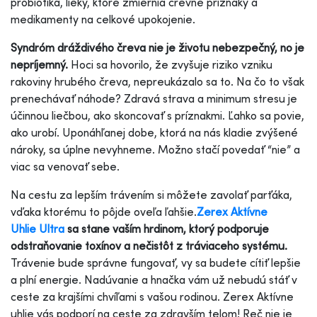
probiotiká, lieky, ktoré zmiernia črevné príznaky a
medikamenty na celkové upokojenie.
Syndróm dráždivého čreva nie je životu nebezpečný, no je
nepríjemný.
Hoci sa hovorilo, že zvyšuje riziko vzniku
rakoviny hrubého čreva, nepreukázalo sa to. Na čo to však
prenechávať náhode? Zdravá strava a minimum stresu je
účinnou liečbou, ako skoncovať s príznakmi. Ľahko sa povie,
ako urobí. Uponáhľanej dobe, ktorá na nás kladie zvýšené
nároky, sa úplne nevyhneme. Možno stačí povedať “nie” a
viac sa venovať sebe.
Na cestu za lepším trávením si môžete zavolať parťáka,
vďaka ktorému to pôjde oveľa ľahšie.
Zerex Aktívne
Uhlie Ultra
sa stane vaším hrdinom, ktorý podporuje
odstraňovanie toxínov a nečistôt z tráviaceho systému.
Trávenie bude správne fungovať, vy sa budete cítiť lepšie
a plní energie. Nadúvanie a hnačka vám už nebudú stáť v
ceste za krajšími chvíľami s vašou rodinou. Zerex Aktívne
uhlie vás podporí na ceste za zdravším telom! Reč nie je