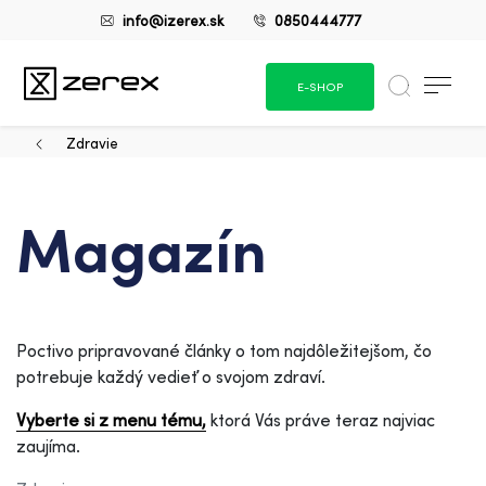
info@izerex.sk
0850444777
E-SHOP
Zdravie
Magazín
Poctivo pripravované články o tom najdôležitejšom, čo
potrebuje každý vedieť o svojom zdraví.
Vyberte si z menu tému,
ktorá Vás práve teraz najviac
zaujíma.