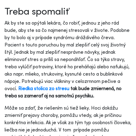
Treba spomaliť
Ak by ste sa opýtali lekára, čo robiť, jednou z jeho rád
bude, aby ste sa čo najmenej stresovali v živote. Podobne
by to bolo aj v prípade syndrómu dráždivého čreva.
Pacient s touto poruchou by mal zlepšiť celý svoj životný
štýl. Jednak by mal zlepšiť nesprávne návyky, jednak
eliminovať stres a príliš sa neponáhľať. Čo sa týka stravy,
treba vylúčiť potraviny, ktoré ho preháňajú alebo nafukujú,
ako napr. mlieko, strukoviny, kysnuté cesto a bublinkové
nápoje. Potrebujú viac vlákniny v celozrnnom pečive a
ovocí.
Riedka stolica zo stresu
tak bude zmiernená, no
treba sa zamerať aj na samotnú psychiku.
Môže sa zdať, že riešením sú tiež lieky. Hoci dokážu
zmierniť prejavy choroby, pomôžu vtedy, ak je príčinou
konkrétna infekcia. Ak je však za tým typ osobnosti človeka,
liečba nie je jednoduchá. V tom prípade pomôžu