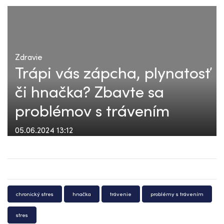
Zdravie
Trápi vás zápcha, plynatosť
či hnačka? Zbavte sa
problémov s trávením
05.06.2024 13:12
chronický stres
hnačka
trávenie
problémy s trávením
stres