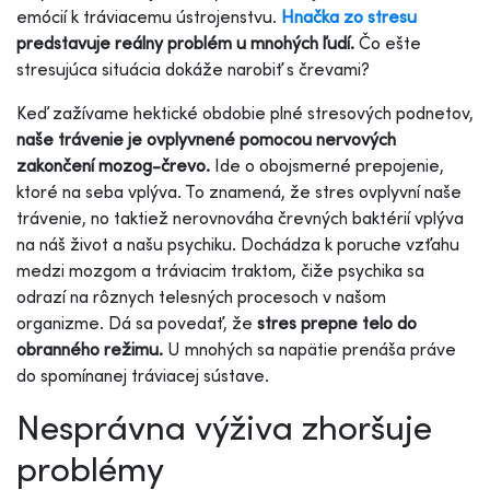
emócií k tráviacemu ústrojenstvu.
Hnačka zo stresu
predstavuje reálny problém u mnohých ľudí.
Čo ešte
stresujúca situácia dokáže narobiť s črevami?
Keď zažívame hektické obdobie plné stresových podnetov,
naše trávenie je ovplyvnené pomocou nervových
zakončení mozog-črevo.
Ide o obojsmerné prepojenie,
ktoré na seba vplýva. To znamená, že stres ovplyvní naše
trávenie, no taktiež nerovnováha črevných baktérií vplýva
na náš život a našu psychiku. Dochádza k poruche vzťahu
medzi mozgom a tráviacim traktom, čiže psychika sa
odrazí na rôznych telesných procesoch v našom
organizme. Dá sa povedať, že
stres prepne telo do
obranného režimu.
U mnohých sa napätie prenáša práve
do spomínanej tráviacej sústave.
Nesprávna výživa zhoršuje
problémy