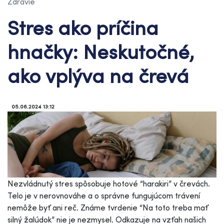
Zdravie
Stres ako príčina
hnačky: Neskutočné,
ako vplýva na črevá
05.06.2024 13:12
Nezvládnutý stres spôsobuje hotové “harakiri” v črevách.
Telo je v nerovnováhe a o správne fungujúcom trávení
nemôže byť ani reč. Známe tvrdenie “Na toto treba mať
silný žalúdok” nie je nezmysel. Odkazuje na vzťah našich