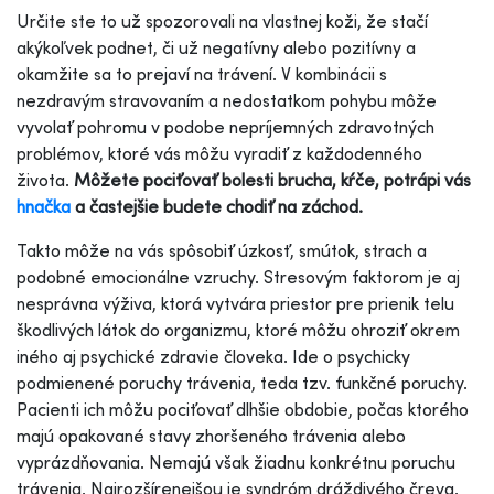
Určite ste to už spozorovali na vlastnej koži, že stačí
akýkoľvek podnet, či už negatívny alebo pozitívny a
okamžite sa to prejaví na trávení. V kombinácii s
nezdravým stravovaním a nedostatkom pohybu môže
vyvolať pohromu v podobe nepríjemných zdravotných
problémov, ktoré vás môžu vyradiť z každodenného
života.
Môžete pociťovať bolesti brucha, kŕče, potrápi vás
hnačka
a častejšie budete chodiť na záchod.
Takto môže na vás spôsobiť úzkosť, smútok, strach a
podobné emocionálne vzruchy. Stresovým faktorom je aj
nesprávna výživa, ktorá vytvára priestor pre prienik telu
škodlivých látok do organizmu, ktoré môžu ohroziť okrem
iného aj psychické zdravie človeka. Ide o psychicky
podmienené poruchy trávenia, teda tzv. funkčné poruchy.
Pacienti ich môžu pociťovať dlhšie obdobie, počas ktorého
majú opakované stavy zhoršeného trávenia alebo
vyprázdňovania. Nemajú však žiadnu konkrétnu poruchu
trávenia. Najrozšírenejšou je syndróm dráždivého čreva.