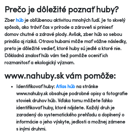
Prečo je dôležité poznať huby?
Zber
húb
je obľúbenou aktivitou mnohých ľudí. Je to skvelý
spôsob, ako tráviť čas v prírode a zároveň si priniesť
domov chutné a zdravé plody. Avšak, zber húb so sebou
prináša aj riziká. Otrava hubami môže mať vážne následky,
preto je dôležité vedieť, ktoré huby sú jedlé a ktoré nie.
Dôkladná znalosť húb vám tiež pomôže oceniť ich
rozmanitosť a ekologický význam.
www.nahuby.sk vám pomôže:
Identifikovať huby:
Atlas húb
na stránke
www.nahuby.sk obsahuje podrobné opisy a fotografie
stoviek druhov húb. Vďaka tomu môžete ľahko
identifikovať huby, ktoré nájdete. Každý druh je
zaradený do systematického prehľadu a doplnený o
informácie o jeho výskyte, jedlosti a možnej zámene
s inými druhmi.