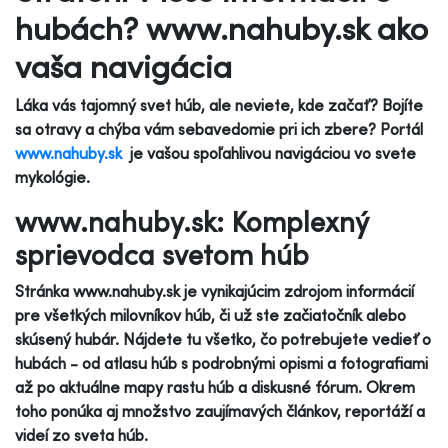
hubách? www.nahuby.sk ako
vaša navigácia
Láka vás tajomný svet húb, ale neviete, kde začať? Bojíte
sa otravy a chýba vám sebavedomie pri ich zbere? Portál
www.nahuby.sk
je vašou spoľahlivou navigáciou vo svete
mykológie.
www.nahuby.sk: Komplexný
sprievodca svetom húb
Stránka www.nahuby.sk je vynikajúcim zdrojom informácií
pre všetkých milovníkov húb, či už ste začiatočník alebo
skúsený hubár. Nájdete tu všetko, čo potrebujete vedieť o
hubách - od atlasu húb s podrobnými opismi a fotografiami
až po aktuálne mapy rastu húb a diskusné fórum. Okrem
toho ponúka aj množstvo zaujímavých článkov, reportáží a
videí zo sveta húb.