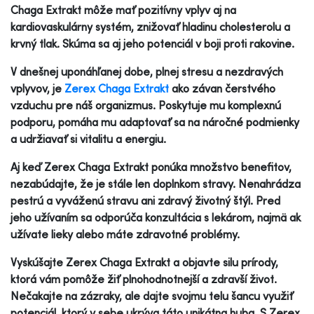
Chaga Extrakt môže mať pozitívny vplyv aj na
kardiovaskulárny systém, znižovať hladinu cholesterolu a
krvný tlak. Skúma sa aj jeho potenciál v boji proti rakovine.
V dnešnej uponáhľanej dobe, plnej stresu a nezdravých
vplyvov, je
Zerex Chaga Extrakt
ako závan čerstvého
vzduchu pre náš organizmus. Poskytuje mu komplexnú
podporu, pomáha mu adaptovať sa na náročné podmienky
a udržiavať si vitalitu a energiu.
Aj keď Zerex Chaga Extrakt ponúka množstvo benefitov,
nezabúdajte, že je stále len doplnkom stravy. Nenahrádza
pestrú a vyváženú stravu ani zdravý životný štýl. Pred
jeho užívaním sa odporúča konzultácia s lekárom, najmä ak
užívate lieky alebo máte zdravotné problémy.
Vyskúšajte Zerex Chaga Extrakt a objavte silu prírody,
ktorá vám pomôže žiť plnohodnotnejší a zdravší život.
Nečakajte na zázraky, ale dajte svojmu telu šancu využiť
potenciál, ktorý v sebe ukrýva táto unikátna huba. S Zerex