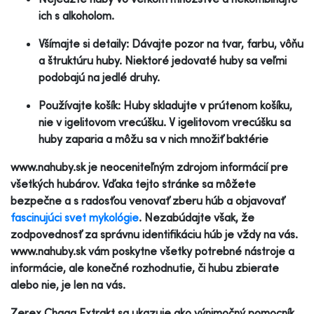
ich s alkoholom.
Všímajte si detaily: Dávajte pozor na tvar, farbu, vôňu
a štruktúru huby. Niektoré jedovaté huby sa veľmi
podobajú na jedlé druhy.
Používajte košík: Huby skladujte v prútenom košíku,
nie v igelitovom vrecúšku. V igelitovom vrecúšku sa
huby zaparia a môžu sa v nich množiť baktérie
www.nahuby.sk je neoceniteľným zdrojom informácií pre
všetkých hubárov. Vďaka tejto stránke sa môžete
bezpečne a s radosťou venovať zberu húb a objavovať
fascinujúci svet mykológie
. Nezabúdajte však, že
zodpovednosť za správnu identifikáciu húb je vždy na vás.
www.nahuby.sk vám poskytne všetky potrebné nástroje a
informácie, ale konečné rozhodnutie, či hubu zbierate
alebo nie, je len na vás.
Zerex Chaga Extrakt sa ukazuje ako výnimočný pomocník