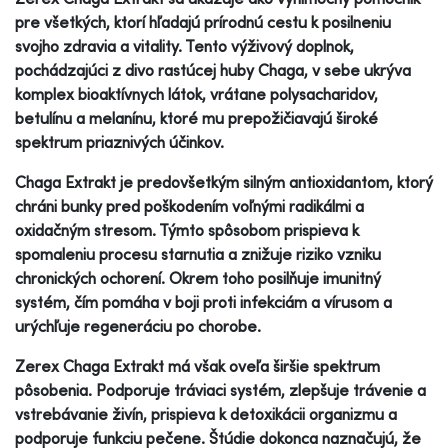
pre všetkých, ktorí hľadajú prírodnú cestu k posilneniu
svojho zdravia a vitality. Tento výživový doplnok,
pochádzajúci z divo rastúcej huby Chaga, v sebe ukrýva
komplex bioaktívnych látok, vrátane polysacharidov,
betulínu a melanínu, ktoré mu prepožičiavajú široké
spektrum priaznivých účinkov.
Chaga Extrakt je predovšetkým silným antioxidantom, ktorý
chráni bunky pred poškodením voľnými radikálmi a
oxidačným stresom. Týmto spôsobom prispieva k
spomaleniu procesu starnutia a znižuje riziko vzniku
chronických ochorení. Okrem toho posilňuje imunitný
systém, čím pomáha v boji proti infekciám a vírusom a
urýchľuje regeneráciu po chorobe.
Zerex Chaga Extrakt má však oveľa širšie spektrum
pôsobenia. Podporuje tráviaci systém, zlepšuje trávenie a
vstrebávanie živín, prispieva k detoxikácii organizmu a
podporuje funkciu pečene. Štúdie dokonca naznačujú, že