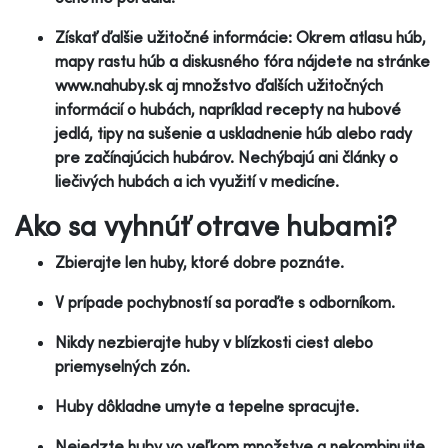
Získať ďalšie užitočné informácie: Okrem atlasu húb,
mapy rastu húb a diskusného fóra nájdete na stránke
www.nahuby.sk aj množstvo ďalších užitočných
informácií o hubách, napríklad recepty na hubové
jedlá, tipy na sušenie a uskladnenie húb alebo rady
pre začínajúcich hubárov. Nechýbajú ani články o
liečivých hubách a ich využití v medicíne.
Ako sa vyhnúť otrave hubami?
Zbierajte len huby, ktoré dobre poznáte.
V prípade pochybností sa poraďte s odborníkom.
Nikdy nezbierajte huby v blízkosti ciest alebo
priemyselných zón.
Huby dôkladne umyte a tepelne spracujte.
Nejedzte huby vo veľkom množstve a nekombinujte