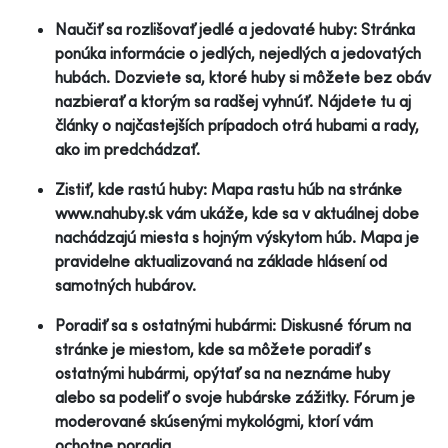
Naučiť sa rozlišovať jedlé a jedovaté huby: Stránka
ponúka informácie o jedlých, nejedlých a jedovatých
hubách. Dozviete sa, ktoré huby si môžete bez obáv
nazbierať a ktorým sa radšej vyhnúť. Nájdete tu aj
články o najčastejších prípadoch otrá hubami a rady,
ako im predchádzať.
Zistiť, kde rastú huby: Mapa rastu húb na stránke
www.nahuby.sk vám ukáže, kde sa v aktuálnej dobe
nachádzajú miesta s hojným výskytom húb. Mapa je
pravidelne aktualizovaná na základe hlásení od
samotných hubárov.
Poradiť sa s ostatnými hubármi: Diskusné fórum na
stránke je miestom, kde sa môžete poradiť s
ostatnými hubármi, opýtať sa na neznáme huby
alebo sa podeliť o svoje hubárske zážitky. Fórum je
moderované skúsenými mykológmi, ktorí vám
ochotne poradia.