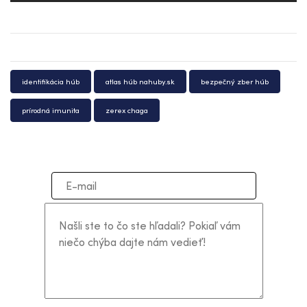
identifikácia húb
atlas húb nahuby.sk
bezpečný zber húb
prírodná imunita
zerex chaga