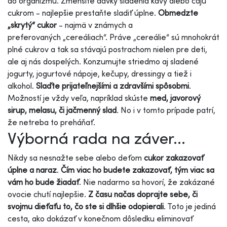
do organizmu. Zmenšite dávky sladenia kávy alebo čaju
cukrom - najlepšie prestaňte sladiť úplne.
Obmedzte
„skrytý“ cukor
- najmä v známych a
preferovaných „cereáliach“. Práve „cereálie“ sú mnohokrát
plné cukrov a tak sa stávajú postrachom nielen pre deti,
ale aj nás dospelých. Konzumujte striedmo aj sladené
jogurty, jogurtové nápoje, kečupy, dressingy a tiež i
alkohol.
Slaďte prijateľnejšími a zdravšími spôsobmi
.
Možností je vždy veľa, napríklad skúste
med, javorový
sirup, melasu, či jačmenný slad
. No i v tomto prípade patrí,
že netreba to preháňať.
Výborná rada na záver...
Nikdy sa nesnažte sebe alebo deťom
cukor zakazovať
úplne a naraz
.
Čím viac ho budete zakazovať, tým viac sa
vám ho bude žiadať
. Nie nadarmo sa hovorí, že zakázané
ovocie chutí najlepšie.
Z času načas doprajte sebe, či
svojmu dieťaťu to, čo ste si dlhšie odopierali
. Toto je jediná
cesta, ako dokázať v konečnom dôsledku eliminovať