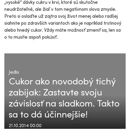
„vysoké“ dávky cukru v krvi, ktoré sú skutočne
neudržateľné, ale žiaľ v tom negatívnom slova zmysle.
Preto si oslaďte už zajtra svoj život menej alebo radšej
siahnite po zdravších variantoch ako je napríklad trstinový
alebo hnedý cukor. Vždy máte možnosť zmeniť sa, len sa
o to musíte aspoň pokúsiť.
Jedlo
Cukor ako novodobý tichý
zabijak: Zastavte svoju
závislosť na sladkom. Takto
sa to dá účinnejšie!
21.10.2014 00:00