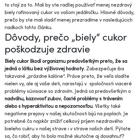
to stojí za to. Mali by ste radšej používať menej nezdravý
biely rafinovaný cukor vo vašom jedálničku. Hlavné dôvody,
prečo by ste mali sladiť menej prezradíme v nasledujúcich
riadkoch tohto článku.
Dôvody, prečo „biely“ cukor
poškodzuje zdravie
Biely cukor škodí organizmu predovšetkým preto, že sa
jedná o látku bez výživovej hodnoty
. Zabezpečuje iba
takzvané „prázdne kalórie“. Práve preto, že veľa sladíte
nielen vy, ale aj vaše deti, narastajú v spoločnosti viaceré
problémy súvisiace so zdravím. Jedná sa predovšetkým o
nadváhu, kazovosť
zubov
,
časté problémy s trávením
alebo s hyperaktivitou a nepozornosťou
. Všetky také
negatívne prejavy v našej skutočnosti bijú na poplach. Je
potrebné čo najskôr znížiť celkový príjem nezdravého
bieleho cukru v našej strave i v strave našich detí. Pýtate
sa, čo robiť, aby to bolo možné skutočne aj dosiahnuť?