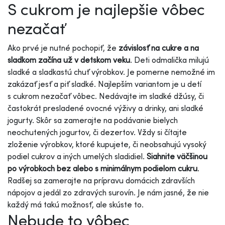
S cukrom je najlepšie vôbec
nezačať
Ako prvé je nutné pochopiť, že
závislosť na cukre a na
sladkom začína už v detskom veku
. Deti odmalička milujú
sladké a sladkastú chuť výrobkov. Je pomerne nemožné im
zakázať jesť a piť sladké. Najlepším variantom je u detí
s cukrom nezačať vôbec. Nedávajte im sladké džúsy, či
častokrát presladené ovocné výživy a drinky, ani sladké
jogurty. Skôr sa zamerajte na podávanie bielych
neochutených jogurtov, či dezertov. Vždy si čítajte
zloženie výrobkov, ktoré kupujete, či neobsahujú vysoký
podiel cukrov a iných umelých sladidiel.
Siahnite väčšinou
po výrobkoch bez alebo s minimálnym podielom cukru
.
Radšej sa zamerajte na prípravu domácich zdravších
nápojov a jedál zo zdravých surovín. Je nám jasné, že nie
každý má takú možnosť, ale skúste to.
Nebude to vôbec