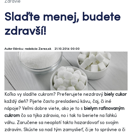
Zdravie
Slaďte menej, budete
zdravší!
Autor článku: redakcia Zerex.sk
21.10.2014 00:00
Koľko vy sladíte cukrom? Preferujete nezdravý
biely cukor
každý deň? Pijete často presladenú kávu, čaj, či iné
nápoje? Veľmi dobre viete, ako je to s
bielym rafinovaným
cukrom
čo sa týka zdravia, no i tak to beriete na ľahkú
váhu. Zaručene sa neoplatí takto hazardovať so svojím
zdravím. Skúste sa nad tým zamyslieť, či je to správne a či