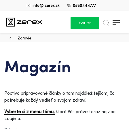
info@izerex.sk
0850444777
E-SHOP
Zdravie
Magazín
Poctivo pripravované články o tom najdôležitejšom, čo
potrebuje každý vedieť o svojom zdraví.
Vyberte si z menu tému,
ktorá Vás práve teraz najviac
zaujíma.