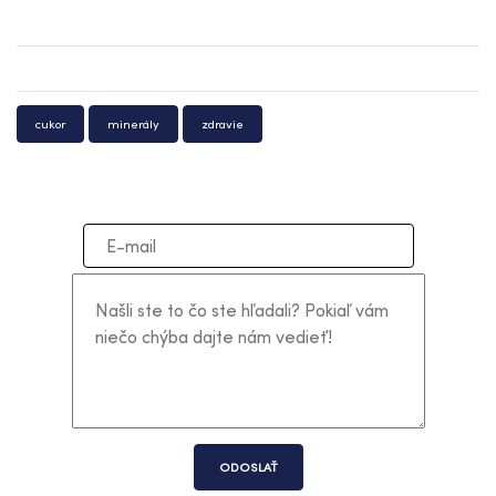
cukor
minerály
zdravie
ODOSLAŤ