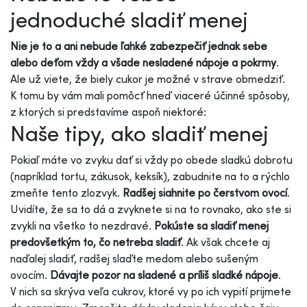
jednoduché sladiť menej
Nie je to a ani nebude ľahké zabezpečiť jednak sebe
alebo deťom vždy a všade nesladené nápoje a pokrmy
.
Ale už viete, že biely cukor je možné v strave obmedziť.
K tomu by vám mali pomôcť hneď viaceré účinné spôsoby,
z ktorých si predstavíme aspoň niektoré:
Naše tipy, ako sladiť menej
Pokiaľ máte vo zvyku dať si vždy po obede sladkú dobrotu
(napríklad tortu, zákusok, keksík), zabudnite na to a rýchlo
zmeňte tento zlozvyk.
Radšej siahnite po čerstvom ovocí
.
Uvidíte, že sa to dá a zvyknete si na to rovnako, ako ste si
zvykli na všetko to nezdravé.
Pokúste sa sladiť menej
predovšetkým to, čo netreba sladiť
. Ak však chcete aj
naďalej sladiť, radšej slaďte medom alebo sušeným
ovocím.
Dávajte pozor na sladené a príliš sladké nápoje
.
V nich sa skrýva veľa cukrov, ktoré vy po ich vypití prijmete