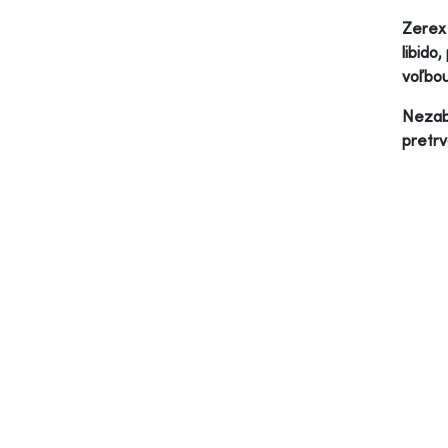
Zerex 
libido
voľbou
Nezab
pretrv