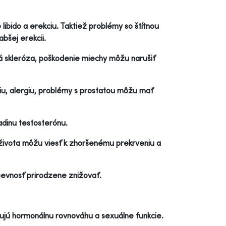
ibido a erekciu. Taktiež problémy so štítnou
bšej erekcii.
á skleróza, poškodenie miechy môžu narušiť
esiu, alergiu, problémy s prostatou môžu mať
ladinu testosterónu.
ivota môžu viesť k zhoršenému prekrveniu a
pevnosť prirodzene znižovať.
ňujú hormonálnu rovnováhu a sexuálne funkcie.