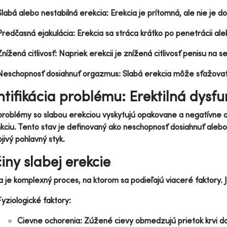
Slabá alebo nestabilná erekcia: Erekcia je prítomná, ale nie je 
Predčasná ejakulácia: Erekcia sa stráca krátko po penetrácii al
Znížená citlivosť: Napriek erekcii je znížená citlivosť penisu na s
Neschopnosť dosiahnuť orgazmus: Slabá erekcia môže sťažova
ntifikácia problému: Erektilná dysfu
problémy so slabou erekciou vyskytujú opakovane a negatívne ov
kciu. Tento stav je definovaný ako neschopnosť dosiahnuť aleb
jivý pohlavný styk.
činy slabej erekcie
a je komplexný proces, na ktorom sa podieľajú viaceré faktory. 
Fyziologické faktory:
Cievne ochorenia: Zúžené cievy obmedzujú prietok krvi do