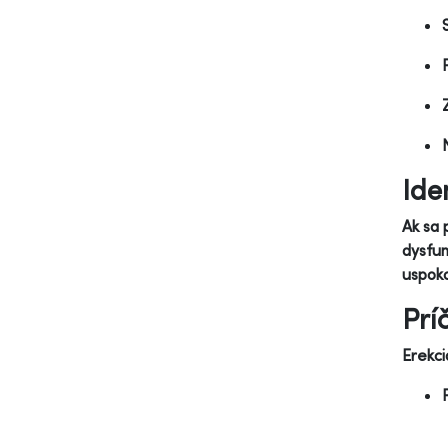
Ide
Ak sa 
dysfun
uspoko
Prí
Erekci