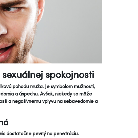
 sexuálnej spokojnosti
celkovú pohodu muža. Je symbolom mužnosti,
bavedomia a úspechu. Avšak, niekedy sa môže
úzkosti a negatívnemu vplyvu na sebavedomie a
lná
nis dostatočne pevný na penetráciu.