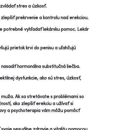
zvládať stres a úzkosť.
lepšiť prekrvenie a kontrolu nad erekciou.
 je potrebné vyhľadať lekársku pomoc. Lekár
yšujú prietok krvi do penisu a uľahčujú
nasadiť hormonálna substitučná liečba.
ktilnej dysfunkcie, ako sú stres, úzkosť,
du muža. Ak sa stretávate s problémami so
stí, ako zlepšiť erekciu a užívať si
stravy a psychoterapia vám môžu pomôcť
ť svoje sexuálne zdravie a vitalitu pomocou