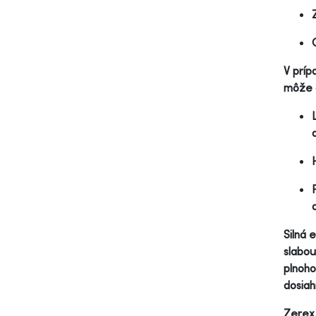
V príp
môže 
Silná 
slabou
plnoho
dosia
Zerex 