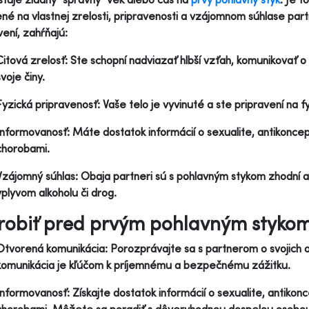
né na vlastnej zrelosti, pripravenosti a vzájomnom súhlase par
vení, zahŕňajú:
Citová zrelosť: Ste schopní nadviazať hlbší vzťah, komunikovať 
svoje činy.
Fyzická pripravenosť: Vaše telo je vyvinuté a ste pripravení na 
Informovanosť: Máte dostatok informácií o sexualite, antikonce
chorobami.
Vzájomný súhlas: Obaja partneri sú s pohlavným stykom zhodní a 
vplyvom alkoholu či drog.
robiť pred prvým pohlavným styko
Otvorená komunikácia: Porozprávajte sa s partnerom o svojich 
komunikácia je kľúčom k príjemnému a bezpečnému zážitku.
Informovanosť: Získajte dostatok informácií o sexualite, antiko