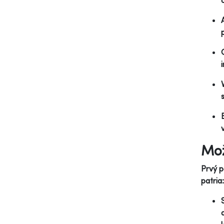
Mož
Prvý p
patria: