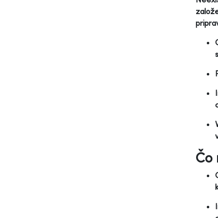
založe
pripra
Čo 