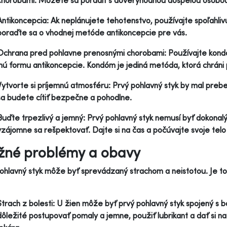
chorobami. Môžete sa poradiť s dôveryhodnou dospelou osobou
Antikoncepcia: Ak neplánujete tehotenstvo, používajte spoľahliv
poraďte sa o vhodnej metóde antikoncepcie pre vás.
Ochrana pred pohlavne prenosnými chorobami: Používajte kondó
inú formu antikoncepcie. Kondóm je jediná metóda, ktorá chrán
Vytvorte si príjemnú atmosféru: Prvý pohlavný styk by mal pre
sa budete cítiť bezpečne a pohodlne.
Buďte trpezlivý a jemný: Prvý pohlavný styk nemusí byť dokonal
vzájomne sa rešpektovať. Dajte si na čas a počúvajte svoje telo 
né problémy a obavy
ohlavný styk môže byť sprevádzaný strachom a neistotou. Je to
Strach z bolesti: U žien môže byť prvý pohlavný styk spojený s bo
dôležité postupovať pomaly a jemne, použiť lubrikant a dať si na