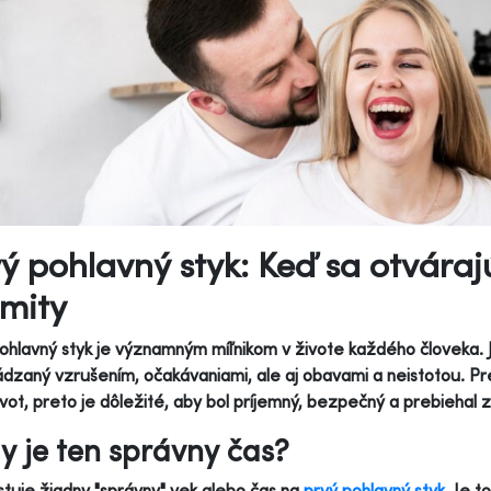
ý pohlavný styk: Keď sa otváraj
imity
ohlavný styk je významným míľnikom v živote každého človeka. 
dzaný vzrušením, očakávaniami, ale aj obavami a neistotou. Pre
ivot, preto je dôležité, aby bol príjemný, bezpečný a prebiehal 
y je ten správny čas?
tuje žiadny "správny" vek alebo čas na
prvý pohlavný styk
. Je t