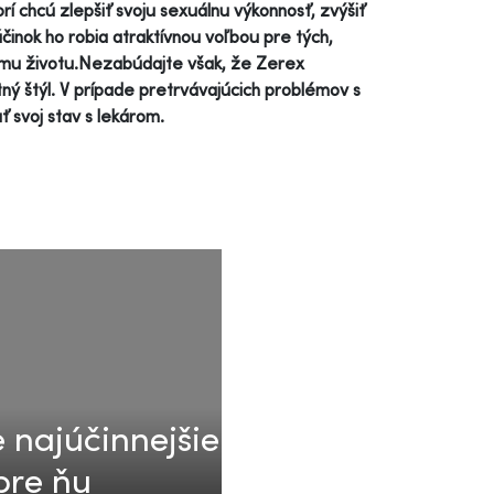
í chcú zlepšiť svoju sexuálnu výkonnosť, zvýšiť
účinok ho robia atraktívnou voľbou pre tých,
emu životu.Nezabúdajte však, že Zerex
ný štýl. V prípade pretrvávajúcich problémov s
ť svoj stav s lekárom.
ie najúčinnejšie
pre ňu