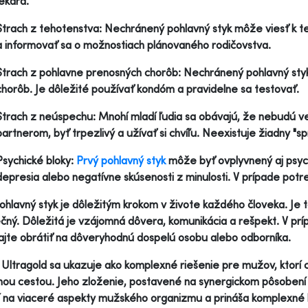
lekára.
Strach z tehotenstva: Nechránený pohlavný styk môže viesť k te
a informovať sa o možnostiach plánovaného rodičovstva.
Strach z pohlavne prenosných chorôb: Nechránený pohlavný sty
chorôb. Je dôležité používať kondóm a pravidelne sa testovať.
Strach z neúspechu: Mnohí mladí ľudia sa obávajú, že nebudú ved
partnerom, byť trpezlivý a užívať si chvíľu. Neexistuje žiadny "s
Psychické bloky:
Prvý pohlavný styk
môže byť ovplyvnený aj psych
depresia alebo negatívne skúsenosti z minulosti. V prípade pot
ohlavný styk je dôležitým krokom v živote každého človeka. Je t
ný. Dôležitá je vzájomná dôvera, komunikácia a rešpekt. V prí
jte obrátiť na dôveryhodnú dospelú osobu alebo odborníka.
Ultragold sa ukazuje ako komplexné riešenie pre mužov, ktorí ch
nou cestou. Jeho zloženie, postavené na synergickom pôsobení by
 na viaceré aspekty mužského organizmu a prináša komplexné 