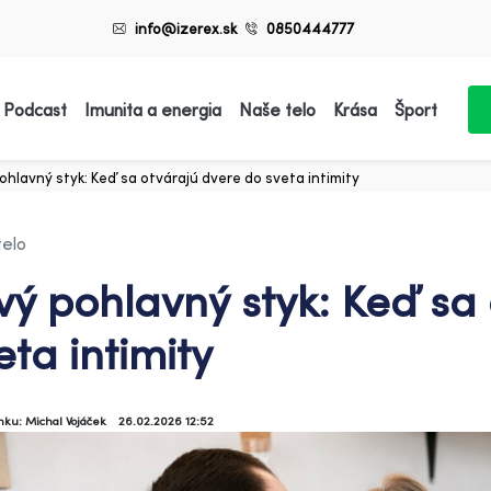
info@izerex.sk
0850444777
 Podcast
Imunita a energia
Naše telo
Krása
Šport
ohlavný styk: Keď sa otvárajú dvere do sveta intimity
telo
vý pohlavný styk: Keď sa
eta intimity
ánku: Michal Vojáček
26.02.2026 12:52