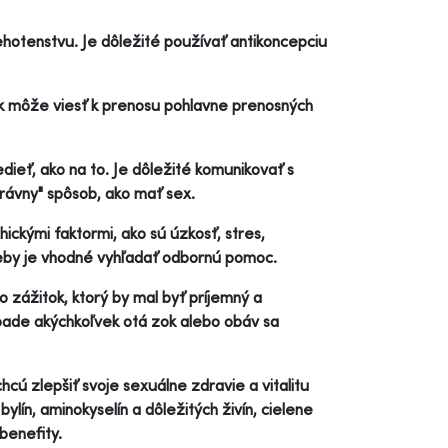
hotenstvu. Je dôležité používať antikoncepciu
k môže viesť k prenosu pohlavne prenosných
ieť, ako na to. Je dôležité komunikovať s
právny" spôsob, ako mať sex.
ickými faktormi, ako sú úzkosť, stres,
reby je vhodné vyhľadať odbornú pomoc.
o zážitok, ktorý by mal byť príjemný a
pade akýchkoľvek otá zok alebo obáv sa
cú zlepšiť svoje sexuálne zdravie a vitalitu
lín, aminokyselín a dôležitých živín, cielene
benefity.