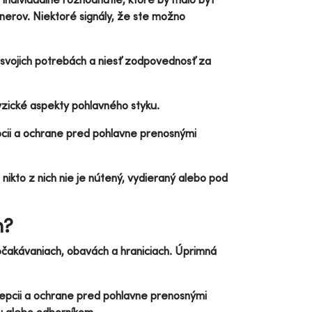
tnerov. Niektoré signály, že ste možno
o svojich potrebách a niesť zodpovednosť za
fyzické aspekty pohlavného styku.
pcii a ochrane pred pohlavne prenosnými
nikto z nich nie je nútený, vydieraný alebo pod
m?
očakávaniach, obavách a hraniciach. Úprimná
ncepcii a ochrane pred pohlavne prenosnými