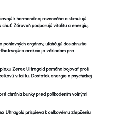
spievajú k hormonálnej rovnováhe a stimulujú
 chuť. Zároveň podporujú vitalitu a energiu,
ie pohlavných orgánov, uľahčujú dosiahnutie
a dlhotrvajúca erekcia je základom pre
mplexu Zerex Ultragold pomáha bojovať proti
elkovú vitalitu. Dostatok energie a psychickej
toré chránia bunky pred poškodením voľnými
x Ultragold prispieva k celkovému zlepšeniu