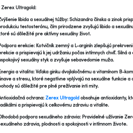
 Zerex Ultragold:
Zvýšenie libida a sexuálnej túžby: Schizandra čínska a zinok pri
produkciu testosterónu, čím prirodzene zvyšujú libido a sexuálnu
ktoré sú dôležité pre aktívny sexuálny život.
Podpora erekcie: Kotvičník zemný a L-arginín zlepšujú prekrven
erekcie a prispievajú k jej udržaniu počas intímnych chvíľ. Silná 
uspokojivý sexuálny styk a zvyšuje sebavedomie muža.
Energia a vitalita: Vďaka ginku dvojlaločnému a vitamínom B-ko
únave a stresu, ktoré negatívne vplývajú na sexuálne funkcie a c
pohody sú dôležité pre plné prežívanie inti mity.
Antioxidačná ochrana:
Zerex Ultragold
obsahuje antioxidanty, k
radikálmi a prispievajú k celkovému zdraviu a vitalite.
Dlhodobá podpora sexuálneho zdravia: Pravidelné užívanie Zere
sexuálneho zdravia, plodnosti a spokojnosti v intímnom živote.