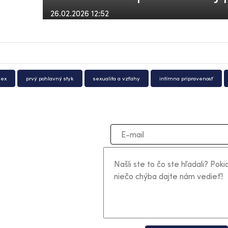
26.02.2026 12:52
sex
prvý pohlavný styk
sexualita a vzťahy
intímna pripravenosť