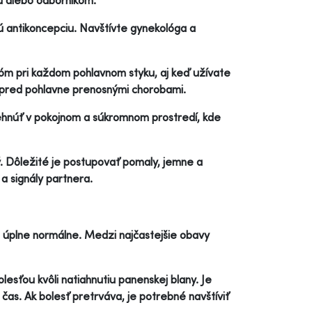
 alebo odborníkom.
ú antikoncepciu. Navštívte gynekológa a
m pri každom pohlavnom styku, aj keď užívate
i pred pohlavne prenosnými chorobami.
behnúť v pokojnom a súkromnom prostredí, kde
ý. Dôležité je postupovať pomaly, jemne a
a signály partnera.
 úplne normálne. Medzi najčastejšie obavy
lesťou kvôli natiahnutiu panenskej blany. Je
 čas. Ak bolesť pretrváva, je potrebné navštíviť