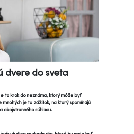
ú dvere do sveta
Je to krok do neznáma, ktorý môže byť
 mnohých je to zážitok, na ktorý spomínajú
za obojstranného súhlasu.
o individuálne rozhodnutie, ktoré by malo byť