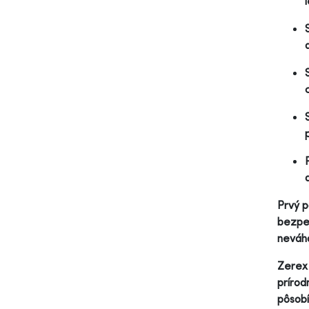
Prvý p
bezpeč
neváha
Zerex 
prírod
pôsobí