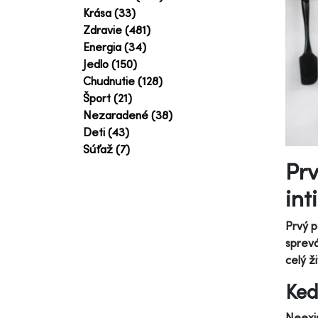
Krása (33)
Zdravie (481)
Energia (34)
Jedlo (150)
Chudnutie (128)
Šport (21)
Nezaradené (38)
Deti (43)
Súťaž (7)
Prv
int
Prvý p
sprevá
celý ž
Ked
Neexis