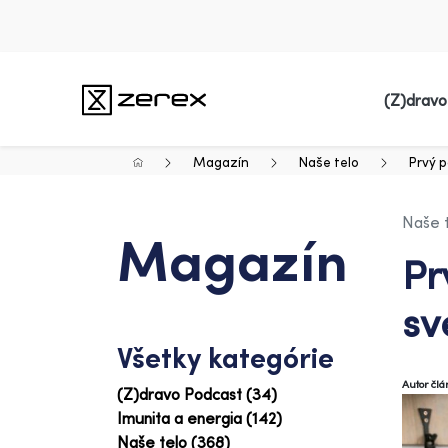
(Z)dravo
Magazín
Naše telo
Prvý p
Naše 
Magazín
Pr
sv
Všetky kategórie
Autor čl
(Z)dravo Podcast (34)
Imunita a energia (142)
Naše telo (368)