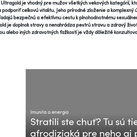
Ultragold je vhodný pre mužov všetkých vekových kategórií, ktor
 a podporiť celkovú vitalitu. Jeho prírodné zloženie a komplexný 
hľadajú bezpečnú a efektívnu cestu k plnohodnotnému sexuáln
old je doplnok stravy a nenahrádza pestrú stravu a zdravý život
ou alebo iných zdravotných ťažkostí je vždy dôležité konzultova
Imunita a energia
Stratili ste chuť? Tu sú t
afrodiziaká pre neho aj 