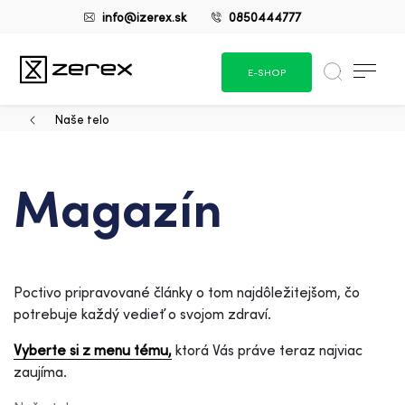
info@izerex.sk
0850444777
E-SHOP
Naše telo
Magazín
Poctivo pripravované články o tom najdôležitejšom, čo
potrebuje každý vedieť o svojom zdraví.
Vyberte si z menu tému,
ktorá Vás práve teraz najviac
zaujíma.