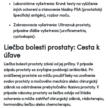
Laboratórne vyšetrenia: Krvné testy na vylúčenie
iných ochorení a stanovenie hladiny PSA (prostatický
špecifický antigén), rozbor moču.
Zobrazovacie vyšetrenia: Ultrazvuk prostaty,
prípadne ďalšie vyšetrenia (uroflowmetria,
cystoskopia).
Liečba bolesti prostaty: Cesta k
úľave
Liečba bolesti prostaty závisí od jej príčiny. V prípade
zápalu prostaty sa zvyčajne podávajú antibiotiká. Pri
zväčšenej prostate sa môžu použiť lieky na uvoľnenie
svalov prostaty a močového mechúra alebo chirurgický
zákrok na odstránenie prebytočného tkaniva prostaty. V
prípade rakoviny prostaty sa liečba odvíja od štádia
ochorenia a môže zahŕňať chirurgický zákrok, rádioterapiu,
hormonálnu liečbu alebo chemoterapiu.