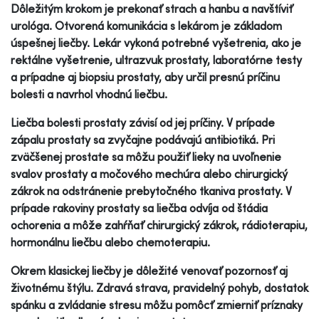
Dôležitým krokom je prekonať strach a hanbu a navštíviť
urológa. Otvorená komunikácia s lekárom je základom
úspešnej liečby. Lekár vykoná potrebné vyšetrenia, ako je
rektálne vyšetrenie, ultrazvuk prostaty, laboratórne testy
a prípadne aj biopsiu prostaty, aby určil presnú príčinu
bolesti a navrhol vhodnú liečbu.
Liečba bolesti prostaty závisí od jej príčiny. V prípade
zápalu prostaty sa zvyčajne podávajú antibiotiká. Pri
zväčšenej prostate sa môžu použiť lieky na uvoľnenie
svalov prostaty a močového mechúra alebo chirurgický
zákrok na odstránenie prebytočného tkaniva prostaty. V
prípade rakoviny prostaty sa liečba odvíja od štádia
ochorenia a môže zahŕňať chirurgický zákrok, rádioterapiu,
hormonálnu liečbu alebo chemoterapiu.
Okrem klasickej liečby je dôležité venovať pozornosť aj
životnému štýlu. Zdravá strava, pravidelný pohyb, dostatok
spánku a zvládanie stresu môžu pomôcť zmierniť príznaky