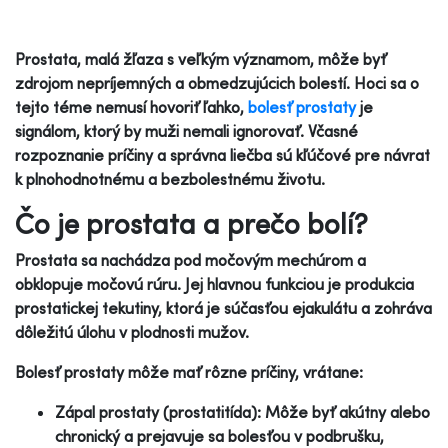
Prostata, malá žľaza s veľkým významom, môže byť
zdrojom nepríjemných a obmedzujúcich bolestí. Hoci sa o
tejto téme nemusí hovoriť ľahko,
bolesť prostaty
je
signálom, ktorý by muži nemali ignorovať. Včasné
rozpoznanie príčiny a správna liečba sú kľúčové pre návrat
k plnohodnotnému a bezbolestnému životu.
Čo je prostata a prečo bolí?
Prostata sa nachádza pod močovým mechúrom a
obklopuje močovú rúru. Jej hlavnou funkciou je produkcia
prostatickej tekutiny, ktorá je súčasťou ejakulátu a zohráva
dôležitú úlohu v plodnosti mužov.
Bolesť prostaty môže mať rôzne príčiny, vrátane:
Zápal prostaty (prostatitída): Môže byť akútny alebo
chronický a prejavuje sa bolesťou v podbrušku,