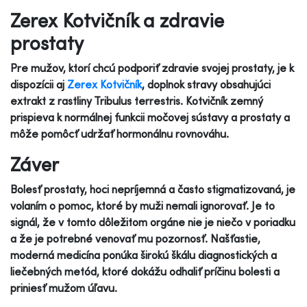
Zerex Kotvičník a zdravie
prostaty
Pre mužov, ktorí chcú podporiť zdravie svojej prostaty, je k
dispozícii aj
Zerex Kotvičník
, doplnok stravy obsahujúci
extrakt z rastliny Tribulus terrestris. Kotvičník zemný
prispieva k normálnej funkcii močovej sústavy a prostaty a
môže pomôcť udržať hormonálnu rovnováhu.
Záver
Bolesť prostaty, hoci nepríjemná a často stigmatizovaná, je
volaním o pomoc, ktoré by muži nemali ignorovať. Je to
signál, že v tomto dôležitom orgáne nie je niečo v poriadku
a že je potrebné venovať mu pozornosť. Našťastie,
moderná medicína ponúka širokú škálu diagnostických a
liečebných metód, ktoré dokážu odhaliť príčinu bolesti a
priniesť mužom úľavu.