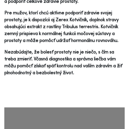
a podporiť celkové zdravie prostaty.
Pre mužov, ktorí chcú aktívne podporiť zdravie svojej
prostaty, je k dispozícii aj Zerex Kotvičník, doplnok stravy
obsahujúci extrakt z rastliny Tribulus terrestris. Kotvičník
zemný prispieva k normálnej funkcii močovej sústavy a
prostaty a môže pomôcť udržať hormonálnu rovnováhu.
Nezabúdajte, že bolesť prostaty nie je niečo, s čím sa
treba zmieriť. Včasná diagnostika a správna liečba vám
môžu pomôcť získať späť kontrolu nad vaším zdravím a žiť
plnohodnotný a bezbolestný život.