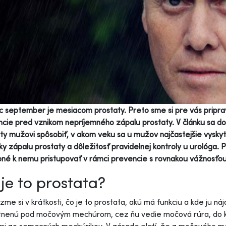
 september je mesiacom prostaty. Preto sme si pre vás pripravili
cie pred vznikom nepríjemného zápalu prostaty. V článku sa d
ty mužovi spôsobiť, v akom veku sa u mužov najčastejšie vysk
ky zápalu prostaty a dôležitosť pravidelnej kontroly u urológa. 
né k nemu pristupovať v rámci prevencie s rovnakou vážnosťou,
je to prostata?
me si v krátkosti, čo je to prostata, akú má funkciu a kde ju n
nenú pod močovým mechúrom, cez ňu vedie močová rúra, do kt