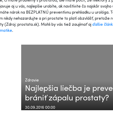
e, či máte problémy s prostatou, ale máte pocit, že niektorý z 
javuje aj u vás, najlepšie urobíte, ak navštívite čo najskôr svojh
máte nárok na BEZPLATNÚ preventívnu prehliadku u urológa. Ta
m nikdy nehazardujte a pri prostate to platí obzvlášť, pretože
ty (Zdroj: prostata.sk). Mohli by vás tiež zaujímať aj
ďalšie člán
ematike
.
Zdravie
Najlepšia liečba je preve
brániť zápalu prostaty?
30.09.2016 00:00