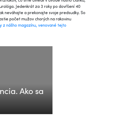
príznakov, čo sme uviedli v úvode nášho článku,
o urológa. Jedenkrát za 3 roky po dovŕšení 40
k neváhajte a prekonajte svoje predsudky. So
 rastie počet mužov chorých na rakovinu
ky z nášho magazínu, venované tejto
ncia. Ako sa