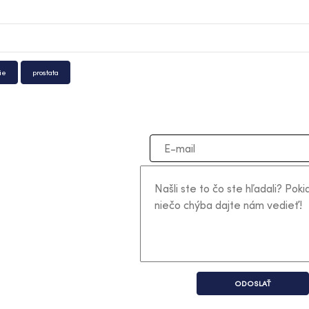
ie
prostata
ODOSLAŤ