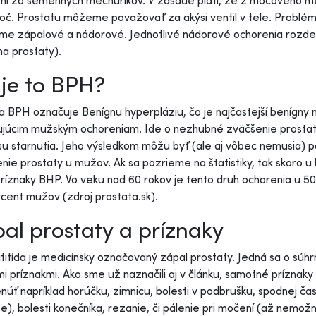
mi zo semenných mechúrikov. V zásade platí, že z močového m
oč. Prostatu môžeme považovať za akýsi ventil v tele. Problém
me zápalové a nádorové. Jednotlivé nádorové ochorenia rozde
na prostaty).
je to BPH?
a BPH označuje Benígnu hyperpláziu, čo je najčastejší benígny
júcim mužským ochoreniam. Ide o nezhubné zväčšenie prostaty,
u starnutia. Jeho výsledkom môžu byť (ale aj vôbec nemusia) p
nie prostaty u mužov. Ak sa pozrieme na štatistiky, tak skoro
príznaky BHP. Vo veku nad 60 rokov je tento druh ochorenia u 
cent mužov (zdroj prostata.sk).
al prostaty a príznaky
titída je medicínsky označovaný zápal prostaty. Jedná sa o súhr
i príznakmi. Ako sme už naznačili aj v článku, samotné príznaky
úť napríklad horúčku, zimnicu, bolesti v podbrušku, spodnej čas
e), bolesti konečníka, rezanie, či pálenie pri močení (až nemožn