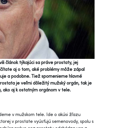
 článok týkajúci sa práve prostaty, jej
očítate aj o tom, aké problémy môže zápal
ytuje a podobne. Tiež spomenieme hlavné
Prostata je veľmi dôležitý mužský orgán, tak je
 ako aj k ostatným orgánom v tele.
ájdeme v mužskom tele. Ide o akúsi žľazu
orej v prostate vyúsťujú semenovody, spolu s