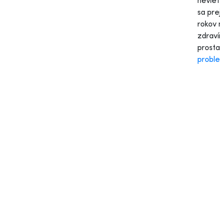
neviet
sa pre
rokov 
zdraví
prosta
probl