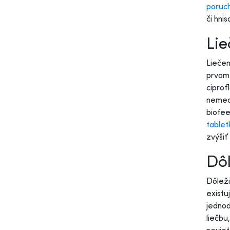
poruch
či hni
Lie
Lieče
prvom 
ciprof
nemedi
biofee
tablet
zvýšiť
Dôl
Dôleži
existu
jednod
liečbu