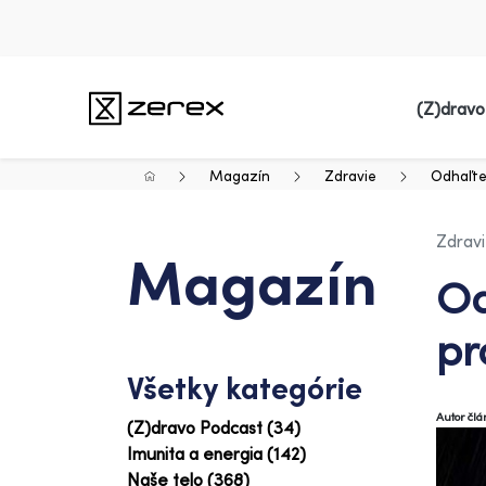
(Z)dravo
Magazín
Zdravie
Odhaľte 
Zdrav
Magazín
Od
pr
Všetky kategórie
Autor čl
(Z)dravo Podcast (34)
Imunita a energia (142)
Naše telo (368)