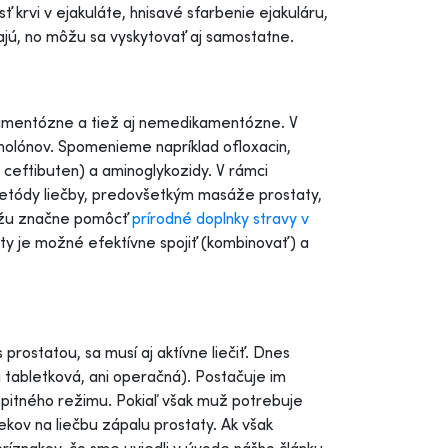
osť krvi v ejakuláte, hnisavé sfarbenie ejakuláru,
ajú, no môžu sa vyskytovať aj samostatne.
amentózne a tiež aj nemedikamentózne. V
hinolónov. Spomenieme napríklad ofloxacin,
ad ceftibuten) a aminoglykozidy. V rámci
metódy liečby, predovšetkým masáže prostaty,
môžu značne pomôcť
prírodné doplnky stravy v
ty je možné efektívne spojiť (kombinovať) a
rostatou, sa musí aj aktívne liečiť. Dnes
i tabletková, ani operačná). Postačuje im
pitného režimu. Pokiaľ však muž potrebuje
liekov na liečbu zápalu prostaty. Ak však