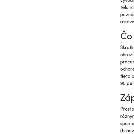
vývod
tela m
pozná
rakovi
Čo 
Skratk
ohrozu
proces
ochore
tieto 
90 per
Záp
Prosta
rôznym
spomen
(hrádz