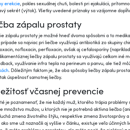
y erekcie
, pokles sexuálnej chuti, bolesti pri ejakulácii, prítomn
savý sekrét (výtok). Všetky uvedené príznaky sa vzájomne dopĺň
čba zápalu prostaty
nie zápalu prostaty je možné hneď dvoma spôsobmi a to medik
prípade sa najviac pri liečbe využívajú antibiotiká zo skupiny c
loxacin, nofloxacin, perfloxacin, avšak aj cefalosporíny (napríkl
kamentóznej liečby zápalu prostaty sa využívajú celkom iné 
dback, využívanie infra tepla na perineum a panvu, ale tiež 
kách
. Dôležitým faktom je, že oba spôsoby liečby zápalu prosta
 tak úspešnosť samotnej liečby.
ežitosť včasnej prevencie
té je poznamenať, že nie každý muž, ktorého trápia problémy s p
je množstvo mužov, u ktorých nie je potrebná aktívna liečba (an
uchá zmena životného štýlu, respektíve zmena životosprávy a 
, ako sme už naznačili aj vyššie v článku, existuje veľa účinných 