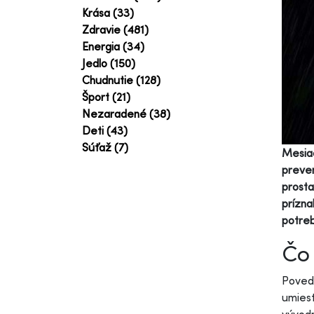
Krása (33)
Zdravie (481)
Energia (34)
Jedlo (150)
Chudnutie (128)
Šport (21)
Nezaradené (38)
Deti (43)
Súťaž (7)
Mesiac
preven
prosta
prízna
potreb
Čo 
Povedz
umiest