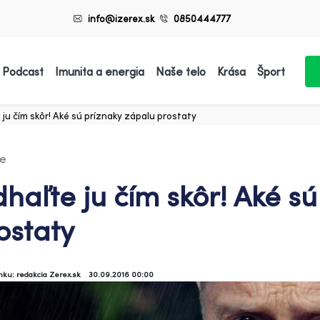
info@izerex.sk
0850444777
 Podcast
Imunita a energia
Naše telo
Krása
Šport
ju čím skôr! Aké sú príznaky zápalu prostaty
ie
haľte ju čím skôr! Aké s
ostaty
ánku: redakcia Zerex.sk
30.09.2016 00:00