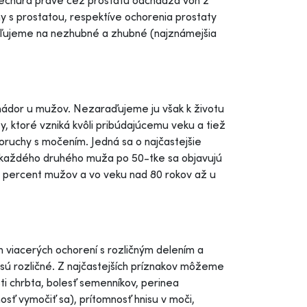
echúra práve cez prostatu odchádza von z
y s prostatou, respektíve ochorenia prostaty
ľujeme na nezhubné a zhubné (najznámejšia
 nádor u mužov. Nezaraďujeme ju však k životu
 ktoré vzniká kvôli pribúdajúcemu veku a tiež
oruchy s močením. Jedná sa o najčastejšie
 u každého druhého muža po 50-tke sa objavujú
50 percent mužov a vo veku nad 80 rokov až u
n viacerých ochorení s rozličným delením a
 sú rozličné. Z najčastejších príznakov môžeme
ti chrbta, bolesť semenníkov, perinea
osť vymočiť sa), prítomnosť hnisu v moči,