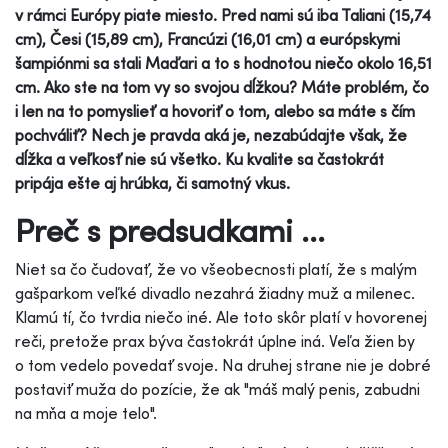
v rámci Európy piate miesto. Pred nami sú iba Taliani (15,74
cm), Česi (15,89 cm), Francúzi (16,01 cm) a európskymi
šampiónmi sa stali Maďari a to s hodnotou niečo okolo 16,51
cm. Ako ste na tom vy so svojou dĺžkou? Máte problém, čo
i len na to pomyslieť a hovoriť o tom, alebo sa máte s čím
pochváliť? Nech je pravda aká je, nezabúdajte však, že
dĺžka a veľkosť nie sú všetko. Ku kvalite sa častokrát
pripája ešte aj hrúbka, či samotný vkus.
Preč s predsudkami ...
Niet sa čo čudovať, že vo všeobecnosti platí, že s malým
gašparkom veľké divadlo nezahrá žiadny muž a milenec.
Klamú tí, čo tvrdia niečo iné. Ale toto skôr platí v hovorenej
reči, pretože prax býva častokrát úplne iná. Veľa žien by
o tom vedelo povedať svoje. Na druhej strane nie je dobré
postaviť muža do pozície, že ak "máš malý penis, zabudni
na mňa a moje telo".