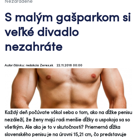
Nezaradené
S malým gašparkom si
veľké divadlo
nezahráte
Autor článku: redakcia Zerex.sk
22.11.2016 00:00
Každý deň počúvate vôkol seba o tom, ako na dĺžke penisu
nezáleží, že ženy majú radi menšie dĺžky a uspokoja sa so
všetkým. Ale ako je to v skutočnosti? Priemerná dĺžka
slovenského penisu je na úrovni 15,21 cm, čo predstavuje