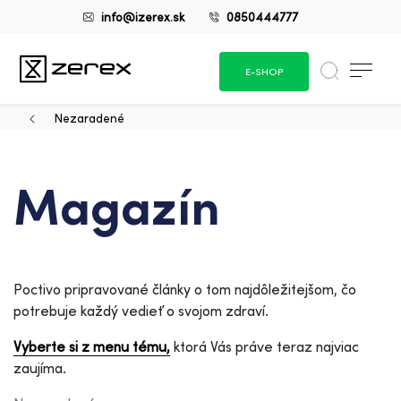
info@izerex.sk
0850444777
E-SHOP
Nezaradené
Magazín
Poctivo pripravované články o tom najdôležitejšom, čo
potrebuje každý vedieť o svojom zdraví.
Vyberte si z menu tému,
ktorá Vás práve teraz najviac
zaujíma.