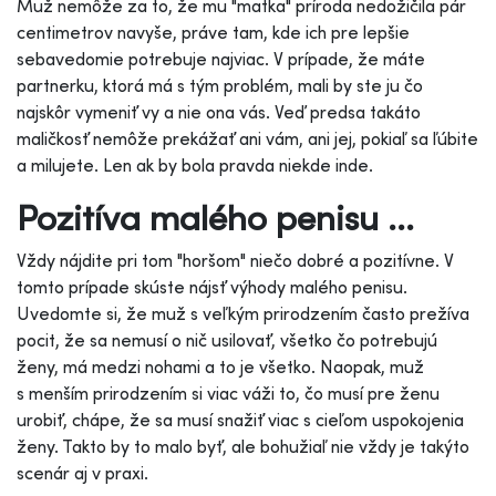
Muž nemôže za to, že mu "matka" príroda nedožičila pár
centimetrov navyše, práve tam, kde ich pre lepšie
sebavedomie potrebuje najviac. V prípade, že máte
partnerku, ktorá má s tým problém, mali by ste ju čo
najskôr vymeniť vy a nie ona vás. Veď predsa takáto
maličkosť nemôže prekážať ani vám, ani jej, pokiaľ sa ľúbite
a milujete. Len ak by bola pravda niekde inde.
Pozitíva malého penisu ...
Vždy nájdite pri tom "horšom" niečo dobré a pozitívne. V
tomto prípade skúste nájsť výhody malého penisu.
Uvedomte si, že muž s veľkým prirodzením často prežíva
pocit, že sa nemusí o nič usilovať, všetko čo potrebujú
ženy, má medzi nohami a to je všetko. Naopak, muž
s menším prirodzením si viac váži to, čo musí pre ženu
urobiť, chápe, že sa musí snažiť viac s cieľom uspokojenia
ženy. Takto by to malo byť, ale bohužiaľ nie vždy je takýto
scenár aj v praxi.