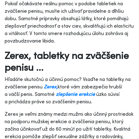
Pokiaľ očakávate reálnu pomoc v podobe tabletiek na
zväčšenie penisu, musíte ich užívať pravidelne a dlhšiu
dobu. Samotné prípravky obsahujú látky, ktoré pomáhajú
zlepšovať priechodnosť a stav ciev, skvalitňujú ich elasticitu
a vitálnosť. V tomto smere rozhodujúcu úlohu zohráva aj
povzbudzovanie libida.
Zerex, tabletky na zväčšenie
penisu ...
Hľadáte skutočnú a účinnú pomoc? Vsaďte na tabletky na
zväčšenie penisu
Zerex,
ktoré vám zabezpečia hrubší
a väčší penis. Samotné
zlepšenie erekcie
úzko súvisí
a prichádza práve so zväčšením penisu.
Zerex je veľmi známy medzi mužmi ako účinný prostriedok
na podporu mužskej erekcie a zväčšenia penisu, ktorý
začína účinkovať už do 60 minút po užití tabletky. Kvalitná
erekcia pomôže zlepšiť sexuálne zážitky a radovánky,