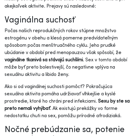
akejkoľvek aktivite. Prejavy sú nasledovné:
Vaginálna suchosť
Počas našich reprodukčných rokov stúpne množstvo
estrogénu v obehu a klesá pomerne predvídateľným
spôsobom počas menštruačného cyklu. Jeho prudké
ubúdanie v období pred menopauzou však spôsobí, že
vaginálne tkanivá sa stávajú suchšími
. Sex v tomto období
môže byť preto bolestivejší, čo negatívne vplýva na
sexuálnu aktivitu a libido ženy.
Ako si od vaginálnej suchosti pomôcť? Pokračujúca
sexuálna aktivita pomáha udržiavať vlhkejšie a kyslé
prostredie, ktoré ho chráni pred infekciami.
Sexu by ste sa
preto nemali vyhýbať
. Ak existujú prekážky vo forme
nedostatku chuti na sex, pomôžu prírodné afrodiziaká.
Nočné prebúdzanie sa, potenie