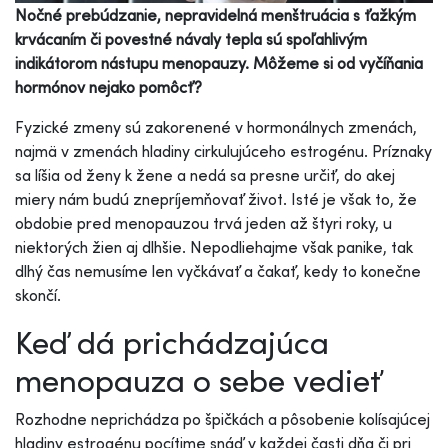
Nočné prebúdzanie, nepravidelná menštruácia s ťažkým
krvácaním či povestné návaly tepla sú spoľahlivým
indikátorom nástupu menopauzy. Môžeme si od vyčíňania
hormónov nejako pomôcť?
Fyzické zmeny sú zakorenené v hormonálnych zmenách,
najmä v zmenách hladiny cirkulujúceho estrogénu. Príznaky
sa líšia od ženy k žene a nedá sa presne určiť, do akej
miery nám budú znepríjemňovať život. Isté je však to, že
obdobie pred menopauzou trvá jeden až štyri roky, u
niektorých žien aj dlhšie. Nepodliehajme však panike, tak
dlhý čas nemusíme len vyčkávať a čakať, kedy to konečne
skončí.
Keď dá prichádzajúca
menopauza o sebe vedieť
Rozhodne neprichádza po špičkách a pôsobenie kolísajúcej
hladiny estrogénu pocítime snáď v každej časti dňa či pri