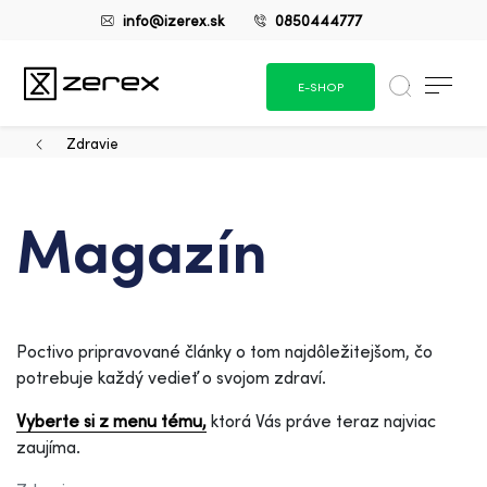
info@izerex.sk
0850444777
E-SHOP
Zdravie
Magazín
Poctivo pripravované články o tom najdôležitejšom, čo
potrebuje každý vedieť o svojom zdraví.
Vyberte si z menu tému,
ktorá Vás práve teraz najviac
zaujíma.