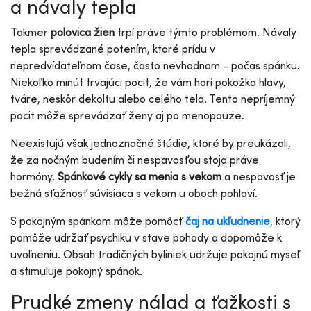
a návaly tepla
Takmer
polovica žien
trpí práve týmto problémom. Návaly
tepla sprevádzané potením, ktoré prídu v
nepredvídateľnom čase, často nevhodnom - počas spánku.
Niekoľko minút trvajúci pocit, že vám horí pokožka hlavy,
tváre, neskôr dekoltu alebo celého tela. Tento nepríjemný
pocit môže sprevádzať ženy aj po menopauze.
Neexistujú však jednoznačné štúdie, ktoré by preukázali,
že za nočným budením či nespavosťou stoja práve
hormóny.
Spánkové cykly sa menia s vekom
a nespavosť je
bežná sťažnosť súvisiaca s vekom u oboch pohlaví.
S pokojným spánkom môže pomôcť
čaj na ukľudnenie
, ktorý
pomôže udržať psychiku v stave pohody a dopomôže k
uvoľneniu. Obsah tradičných byliniek udržuje pokojnú myseľ
a stimuluje pokojný spánok.
Prudké zmeny nálad a ťažkosti s