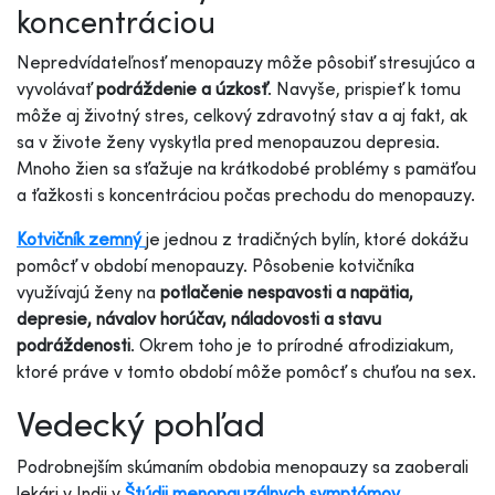
koncentráciou
Nepredvídateľnosť menopauzy môže pôsobiť stresujúco a
vyvolávať
podráždenie a úzkosť
. Navyše, prispieť k tomu
môže aj životný stres, celkový zdravotný stav a aj fakt, ak
sa v živote ženy vyskytla pred menopauzou depresia.
Mnoho žien sa sťažuje na krátkodobé problémy s pamäťou
a ťažkosti s koncentráciou počas prechodu do menopauzy.
Kotvičník zemný
je jednou z tradičných bylín, ktoré dokážu
pomôcť v období menopauzy. Pôsobenie kotvičníka
využívajú ženy na
potlačenie nespavosti a napätia,
depresie, návalov horúčav, náladovosti a stavu
podráždenosti
. Okrem toho je to prírodné afrodiziakum,
ktoré práve v tomto období môže pomôcť s chuťou na sex.
Vedecký pohľad
Podrobnejším skúmaním obdobia menopauzy sa zaoberali
lekári v Indii v
Štúdii menopauzálnych symptómov
.