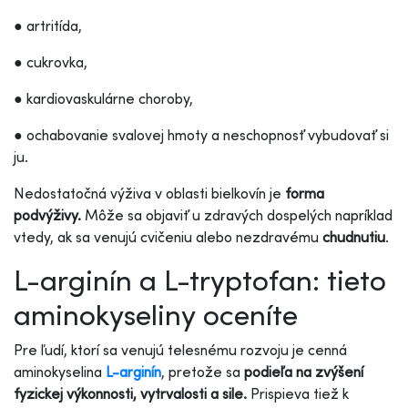
● artritída,
● cukrovka,
● kardiovaskulárne choroby,
● ochabovanie svalovej hmoty a neschopnosť vybudovať si
ju.
Nedostatočná výživa v oblasti bielkovín je
forma
podvýživy.
Môže sa objaviť u zdravých dospelých napríklad
vtedy, ak sa venujú cvičeniu alebo nezdravému
chudnutiu
.
L-arginín a L-tryptofan: tieto
aminokyseliny oceníte
Pre ľudí, ktorí sa venujú telesnému rozvoju je cenná
aminokyselina
L-arginín
, pretože sa
podieľa na zvýšení
fyzickej výkonnosti, vytrvalosti a sile.
Prispieva tiež k