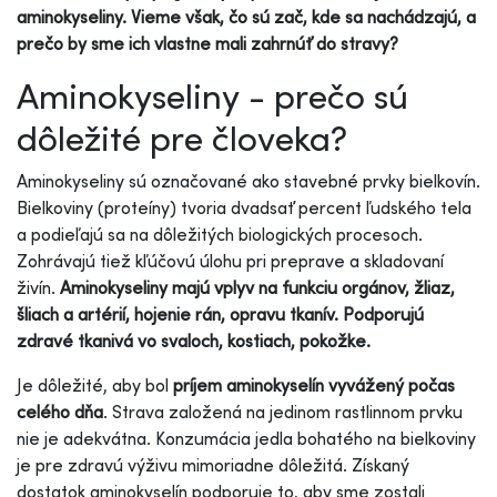
aminokyseliny. Vieme však, čo sú zač, kde sa nachádzajú, a
prečo by sme ich vlastne mali zahrnúť do stravy?
Aminokyseliny - prečo sú
dôležité pre človeka?
Aminokyseliny sú označované ako stavebné prvky bielkovín.
Bielkoviny (proteíny) tvoria dvadsať percent ľudského tela
a podieľajú sa na dôležitých biologických procesoch.
Zohrávajú tiež kľúčovú úlohu pri preprave a skladovaní
živín.
Aminokyseliny majú vplyv na funkciu orgánov, žliaz,
šliach a artérií, hojenie rán, opravu tkanív. Podporujú
zdravé tkanivá vo svaloch, kostiach, pokožke.
Je dôležité, aby bol
príjem aminokyselín vyvážený počas
celého dňa
. Strava založená na jedinom rastlinnom prvku
nie je adekvátna. Konzumácia jedla bohatého na bielkoviny
je pre zdravú výživu mimoriadne dôležitá. Získaný
dostatok aminokyselín podporuje to, aby sme zostali