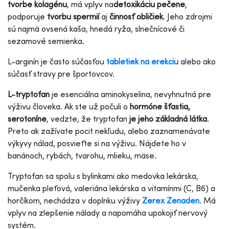
tvorbe kolagénu
, má vplyv na
detoxikáciu pečene
,
podporuje
tvorbu spermií
aj
činnosť obličiek
. Jeho zdrojmi
sú najmä ovsená kaša, hnedá ryža, slnečnícové či
sezamové semienka.
L-arginín je často súčasťou
tabletiek na erekciu
alebo ako
súčasť stravy pre športovcov.
L-tryptofan
je esenciálna aminokyselina, nevyhnutná pre
výživu človeka. Ak ste už počuli o
hormóne šťastia,
serotoníne
, vedzte, že tryptofan
je jeho základná látka
.
Preto ak zažívate pocit nekľudu, alebo zaznamenávate
výkyvy nálad, posvieťte si na výživu. Nájdete ho v
banánoch, rybách, tvarohu, mlieku, mäse.
Tryptofan sa spolu s bylinkami ako medovka lekárska,
mučenka pleťová, valeriána lekárska a vitamínmi (C, B6) a
horčíkom, nechádza v doplnku výživy
Zerex Zenaden
. Má
vplyv na zlepšenie nálady a napomáha upokojiť nervový
systém.