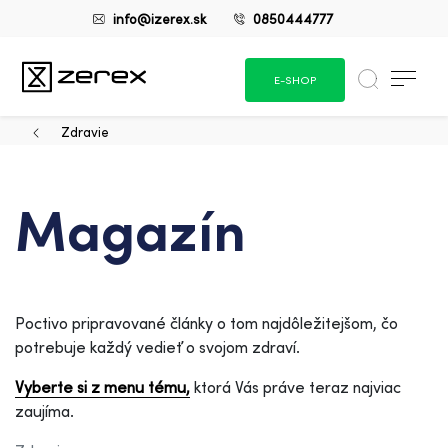
info@izerex.sk
0850444777
E-SHOP
Zdravie
Magazín
Poctivo pripravované články o tom najdôležitejšom, čo
potrebuje každý vedieť o svojom zdraví.
Vyberte si z menu tému,
ktorá Vás práve teraz najviac
zaujíma.