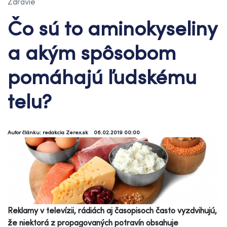
Zdravie
Čo sú to aminokyseliny
a akým spôsobom
pomáhajú ľudskému
telu?
Autor článku: redakcia Zerex.sk
06.02.2019 00:00
Reklamy v televízii, rádiách aj časopisoch často vyzdvihujú,
že niektorá z propagovaných potravín obsahuje