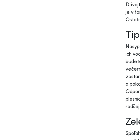
Dávajt
je v t
Ostatn
Tip
Nasypt
ich vo
budete
večern
zostan
a polo
Odporú
plesni
radšej
Zel
Spoľah