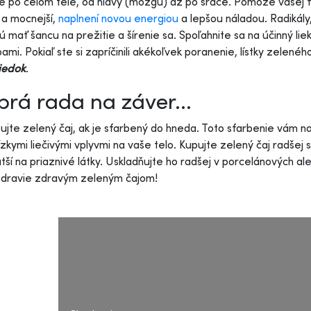
te po celom tele, od hlavy (mozgu) až po srdce. Pomôže vašej fyz
í a mocnejší,
naplnení novou energiou
a lepšou náladou. Radikály,
 mať šancu na prežitie a šírenie sa. Spoľahnite sa na účinný liek
ami. Pokiaľ ste si zapríčinili akékoľvek poranenie, lístky zelenéh
iedok
.
rá rada na záver...
jte zelený čaj, ak je sfarbený do hneda. Toto sfarbenie vám n
nízkymi liečivými vplyvmi na vaše telo. Kupujte zelený čaj radšej
tší na priaznivé látky. Uskladňujte ho radšej v porcelánových al
zdravie zdravým zeleným čajom!