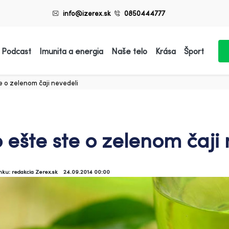
info@izerex.sk
0850444777
 Podcast
Imunita a energia
Naše telo
Krása
Šport
e o zelenom čaji nevedeli
 ešte ste o zelenom čaji 
ánku: redakcia Zerex.sk
24.09.2014 00:00