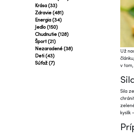
Krása (33)
Zdravie (481)
Energia (34)
Jedlo (150)
Chudnutie (128)
Šport (21)
Nezaradené (38)
Už nao
Deti (43)
článku
Súťaž (7)
v tom
Sil
Sila z
chráni
zelené
kyslík
Prí