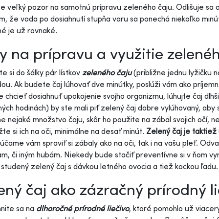
e veľký pozor na samotnú prípravu zeleného čaju. Odlišuje sa od
om, že voda po dosiahnutí stupňa varu sa ponechá niekoľko minút,
é je už rovnaké.
y na prípravu a využitie zelenéh
e si do šálky pár lístkov
zeleného čaju
(približne jednu lyžičku n
dou. Ak budete čaj lúhovať dve minútky, poslúži vám ako príjemn
 chcieť dosiahnuť upokojenie svojho organizmu, lúhujte čaj dlhš
ých hodinách) by ste mali piť zelený čaj dobre vylúhovaný, aby s
e nejaké množstvo čaju, skôr ho použite na zábal svojich očí, n
žte si ich na oči, minimálne na desať minút.
Zelený čaj je taktie
čame vám spraviť si zábaly ako na oči, tak i na vašu pleť. Odv
am, či iným hubám. Niekedy bude stačiť preventívne si v ňom vy
 studený zelený čaj s dávkou letného ovocia a tiež kockou ľadu
ený čaj ako zázračný prírodný li
nite sa na
dlhoročné prírodné liečivo
, ktoré pomohlo už viacer