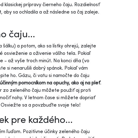
 klasickej prípravy čierneho čaju. Rozdielnosť
 aby sa ochladila a až následne sa čaj zaleje.
o čaju...
a šálku) a potom, ako sa lístky ohrejú, zalejte
é osvieženie a oživenie vášho tela. Pokiaľ
ie - až vyše troch minút. Na konci dňa (vo
te si nenarušili dobrý spánok. Pokiaľ vám
epite ho. Gázu, či vatu si namočte do čaju
ž účinným pomocníkom na opuchy, ako aj na pleť
.
ar zo zeleného čaju môžete použiť aj proti
močiť nohy. V letnom čase si môžete dopriať
. Osviežte sa a povzbuďte svoje telo!
ek pre každého...
ým ľuďom. Pozitívne účinky zeleného čaju