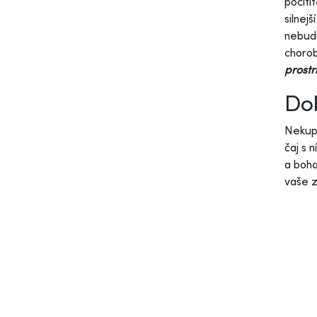
pocíti
silnejš
nebudú
chorob
prostr
Dob
Nekupu
čaj s 
a boha
vaše 