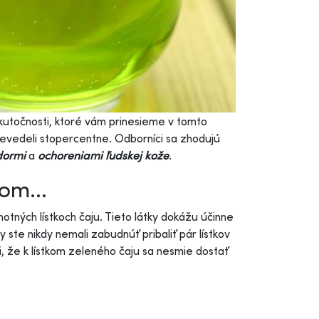
kutočnosti, ktoré vám prinesieme v tomto
 nevedeli stopercentne. Odborníci sa zhodujú
dormi
a
ochoreniami ľudskej kože
.
om...
otných lístkoch čaju. Tieto látky dokážu účinne
ste nikdy nemali zabudnúť pribaliť pár lístkov
, že k lístkom zeleného čaju sa nesmie dostať