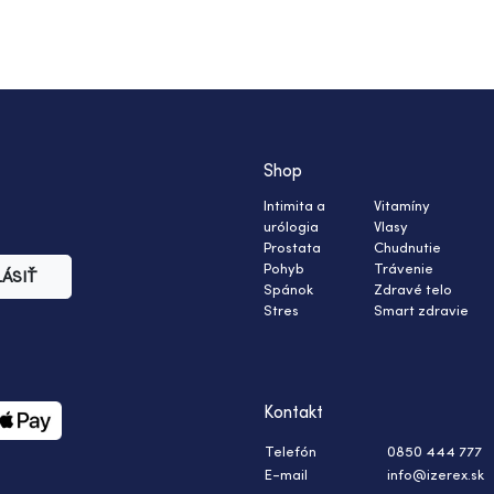
Shop
Intimita a
Vitamíny
urólogia
Vlasy
Prostata
Chudnutie
Pohyb
Trávenie
LÁSIŤ
Spánok
Zdravé telo
Stres
Smart zdravie
Kontakt
Telefón
0850 444 777
E-mail
info@izerex.sk