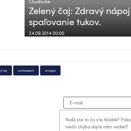
Chudnutie
Zelený čaj: Zdravý nápoj
spaľovanie tukov.
24.09.2014 00:00
ý čaj
antioxidant
enegia