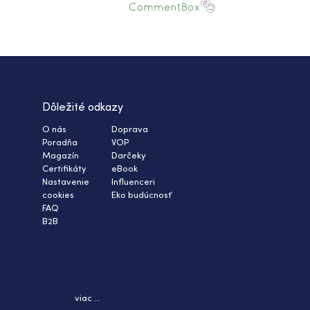
Dôležité odkazy
O nás
Doprava
Poradňa
VOP
Magazín
Darčeky
Certifikáty
eBook
Nastavenie
Influenceri
cookies
Eko budúcnosť
FAQ
B2B
viac ...