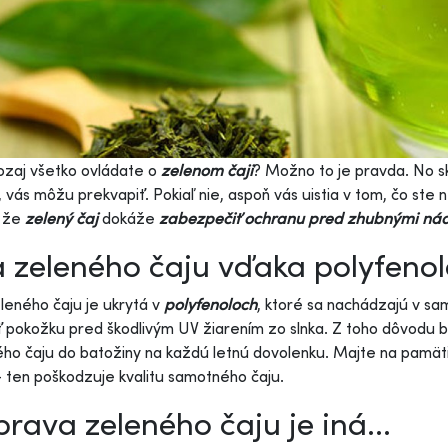
zaj všetko ovládate o
zelenom čaji
? Možno to je pravda. No s
, vás môžu prekvapiť. Pokiaľ nie, aspoň vás uistia v tom, čo ste
, že
zelený čaj
dokáže
zabezpečiť ochranu pred zhubnými ná
a zeleného čaju vďaka polyfenol
eleného čaju je ukrytá v
polyfenoloch
, ktoré sa nachádzajú v sam
ť pokožku pred škodlivým UV žiarením zo slnka. Z toho dôvodu by 
ho čaju do batožiny na každú letnú dovolenku. Majte na pamäti
 – ten poškodzuje kvalitu samotného čaju.
prava zeleného čaju je iná...