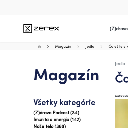
(Z)dravo
Magazín
Jedlo
Čo ešte st
Jedlo
Magazín
Čo
Autor čl
Všetky kategórie
(Z)dravo Podcast (34)
Imunita a energia (142)
Naše telo (368)