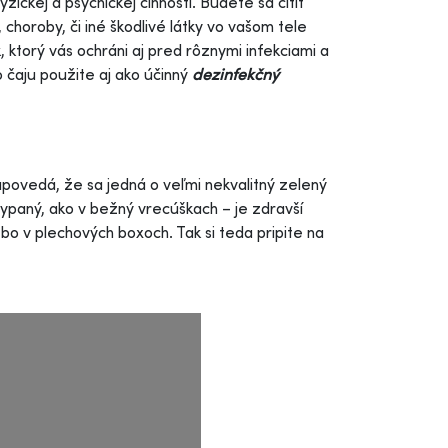
ickej a psychickej činnosti. Budete sa cítiť
 choroby, či iné škodlivé látky vo vašom tele
, ktorý vás ochráni aj pred rôznymi infekciami a
o čaju použite aj ako účinný
dezinfekčný
apovedá, že sa jedná o veľmi nekvalitný zelený
 sypaný, ako v bežný vrecúškach – je zdravší
ebo v plechových boxoch. Tak si teda pripite na