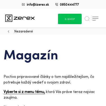
info@izerex.sk
0850444777
E-SHOP
Nezaradené
Magazín
Poctivo pripravované články o tom najdôležitejšom, čo
potrebuje každý vedieť o svojom zdraví.
Vyberte si z menu tému,
ktorá Vás práve teraz najviac
zaujíma.