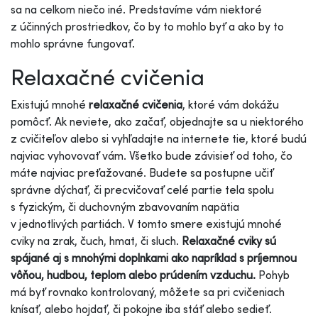
sa na celkom niečo iné. Predstavíme vám niektoré
z účinných prostriedkov, čo by to mohlo byť a ako by to
mohlo správne fungovať.
Relaxačné cvičenia
Existujú mnohé
relaxačné cvičenia
, ktoré vám dokážu
pomôcť. Ak neviete, ako začať, objednajte sa u niektorého
z cvičiteľov alebo si vyhľadajte na internete tie, ktoré budú
najviac vyhovovať vám. Všetko bude závisieť od toho, čo
máte najviac preťažované. Budete sa postupne učiť
správne dýchať, či precvičovať celé partie tela spolu
s fyzickým, či duchovným zbavovaním napätia
v jednotlivých partiách. V tomto smere existujú mnohé
cviky na zrak, čuch, hmat, či sluch.
Relaxačné cviky sú
spájané aj s mnohými doplnkami ako napríklad s príjemnou
vôňou, hudbou, teplom alebo prúdením vzduchu.
Pohyb
má byť rovnako kontrolovaný, môžete sa pri cvičeniach
knísať, alebo hojdať, či pokojne iba stáť alebo sedieť.