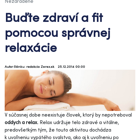
Nezaradené
Buďte zdraví a fit
pomocou správnej
relaxácie
Autor článku: redakcia Zerex.sk
25.12.2014 00:00
V súčasnej dobe neexistuje človek, ktorý by nepotreboval
oddych a relax
. Relax udržuje telo zdravé a vitálne,
predovšetkým tým, že touto aktivitou dochádza
k uvoľneniu vypätého svalstva, ako aj k uvoľneniu po