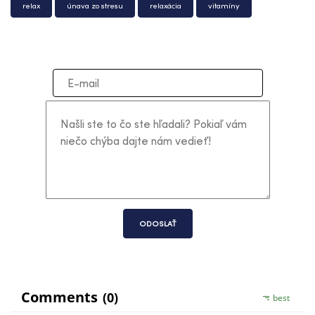
relax
únava zo stresu
relaxácia
vitamíny
ODOSLAŤ