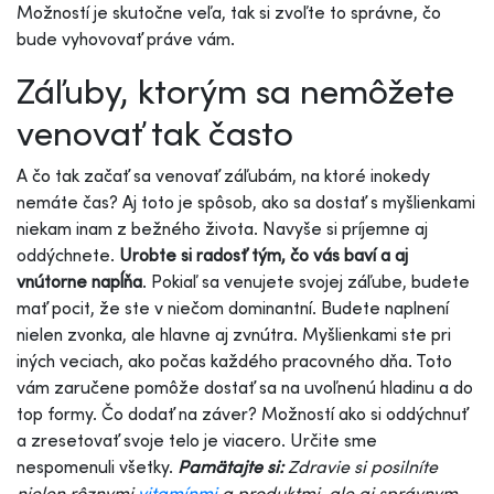
Možností je skutočne veľa, tak si zvoľte to správne, čo
bude vyhovovať práve vám.
Záľuby, ktorým sa nemôžete
venovať tak často
A čo tak začať sa venovať záľubám, na ktoré inokedy
nemáte čas? Aj toto je spôsob, ako sa dostať s myšlienkami
niekam inam z bežného života. Navyše si príjemne aj
oddýchnete.
Urobte si radosť tým, čo vás baví a aj
vnútorne napĺňa
. Pokiaľ sa venujete svojej záľube, budete
mať pocit, že ste v niečom dominantní. Budete naplnení
nielen zvonka, ale hlavne aj zvnútra. Myšlienkami ste pri
iných veciach, ako počas každého pracovného dňa. Toto
vám zaručene pomôže dostať sa na uvoľnenú hladinu a do
top formy. Čo dodať na záver? Možností ako si oddýchnuť
a zresetovať svoje telo je viacero. Určite sme
nespomenuli všetky.
Pamätajte si:
Zdravie si posilníte
nielen rôznymi
vitamínmi
a produktmi, ale aj správnym