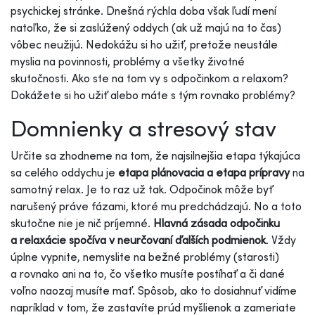
psychickej stránke. Dnešná rýchla doba však ľudí mení
natoľko, že si zaslúžený oddych (ak už majú na to čas)
vôbec neužijú. Nedokážu si ho užiť, pretože neustále
myslia na povinnosti, problémy a všetky životné
skutočnosti. Ako ste na tom vy s odpočinkom a relaxom?
Dokážete si ho užiť alebo máte s tým rovnako problémy?
Domnienky a stresový stav
Určite sa zhodneme na tom, že najsilnejšia etapa týkajúca
sa celého oddychu je
etapa plánovacia a etapa prípravy
na
samotný relax. Je to raz už tak. Odpočinok môže byť
narušený práve fázami, ktoré mu predchádzajú. No a toto
skutočne nie je nič príjemné.
Hlavná zásada odpočinku
a relaxácie spočíva v neurčovaní ďalších podmienok
. Vždy
úplne vypnite, nemyslite na bežné problémy (starosti)
a rovnako ani na to, čo všetko musíte postíhať a či dané
voľno naozaj musíte mať. Spôsob, ako to dosiahnuť vidíme
napríklad v tom, že zastavíte prúd myšlienok a zameriate