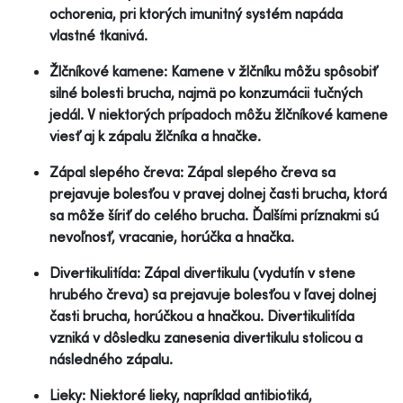
ochorenia, pri ktorých imunitný systém napáda
vlastné tkanivá.
Žlčníkové kamene: Kamene v žlčníku môžu spôsobiť
silné bolesti brucha, najmä po konzumácii tučných
jedál. V niektorých prípadoch môžu žlčníkové kamene
viesť aj k zápalu žlčníka a hnačke.
Zápal slepého čreva: Zápal slepého čreva sa
prejavuje bolesťou v pravej dolnej časti brucha, ktorá
sa môže šíriť do celého brucha. Ďalšími príznakmi sú
nevoľnosť, vracanie, horúčka a hnačka.
Divertikulitída: Zápal divertikulu (vydutín v stene
hrubého čreva) sa prejavuje bolesťou v ľavej dolnej
časti brucha, horúčkou a hnačkou. Divertikulitída
vzniká v dôsledku zanesenia divertikulu stolicou a
následného zápalu.
Lieky: Niektoré lieky, napríklad antibiotiká,