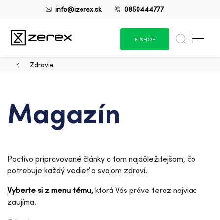
info@izerex.sk
0850444777
E-SHOP
Zdravie
Magazín
Poctivo pripravované články o tom najdôležitejšom, čo
potrebuje každý vedieť o svojom zdraví.
Vyberte si z menu tému,
ktorá Vás práve teraz najviac
zaujíma.