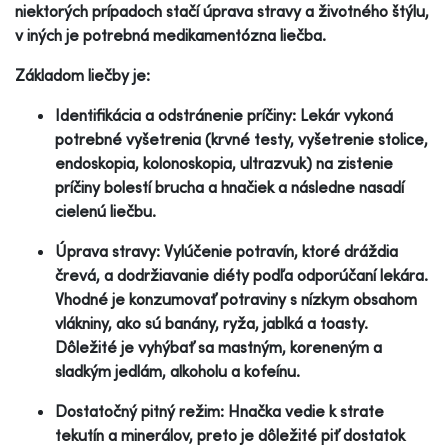
niektorých prípadoch stačí úprava stravy a životného štýlu,
v iných je potrebná medikamentózna liečba.
Základom liečby je:
Identifikácia a odstránenie príčiny: Lekár vykoná
potrebné vyšetrenia (krvné testy, vyšetrenie stolice,
endoskopia, kolonoskopia, ultrazvuk) na zistenie
príčiny bolestí brucha a hnačiek a následne nasadí
cielenú liečbu.
Úprava stravy: Vylúčenie potravín, ktoré dráždia
črevá, a dodržiavanie diéty podľa odporúčaní lekára.
Vhodné je konzumovať potraviny s nízkym obsahom
vlákniny, ako sú banány, ryža, jablká a toasty.
Dôležité je vyhýbať sa mastným, koreneným a
sladkým jedlám, alkoholu a kofeínu.
Dostatočný pitný režim: Hnačka vedie k strate
tekutín a minerálov, preto je dôležité piť dostatok