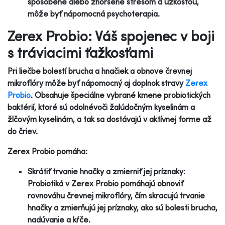
spôsobené alebo zhoršené stresom a úzkosťou,
môže byť nápomocná psychoterapia.
Zerex Probio: Váš spojenec v boji
s tráviacimi ťažkosťami
Pri liečbe bolestí brucha a hnačiek a obnove črevnej
mikroflóry môže byť nápomocný aj doplnok stravy
Zerex
Probio
. Obsahuje špeciálne vybrané kmene probiotických
baktérií, ktoré sú odolnévoči žalúdočným kyselinám a
žlčovým kyselinám, a tak sa dostávajú v aktívnej forme až
do čriev.
Zerex Probio pomáha:
Skrátiť trvanie hnačky a zmierniť jej príznaky:
Probiotiká v Zerex Probio pomáhajú obnoviť
rovnováhu črevnej mikroflóry, čím skracujú trvanie
hnačky a zmierňujú jej príznaky, ako sú bolesti brucha,
nadúvanie a kŕče.