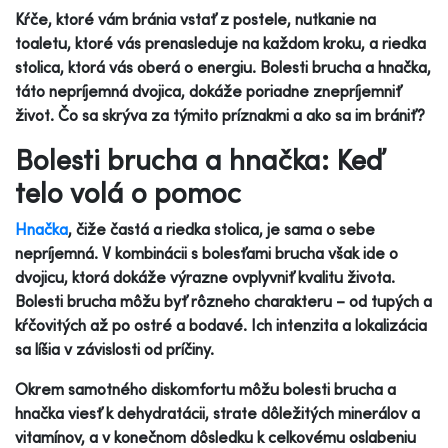
Kŕče, ktoré vám bránia vstať z postele, nutkanie na
toaletu, ktoré vás prenasleduje na každom kroku, a riedka
stolica, ktorá vás oberá o energiu. Bolesti brucha a hnačka,
táto nepríjemná dvojica, dokáže poriadne znepríjemniť
život. Čo sa skrýva za týmito príznakmi a ako sa im brániť?
Bolesti brucha a hnačka: Keď
telo volá o pomoc
Hnačka
, čiže častá a riedka stolica, je sama o sebe
nepríjemná. V kombinácii s bolesťami brucha však ide o
dvojicu, ktorá dokáže výrazne ovplyvniť kvalitu života.
Bolesti brucha môžu byť rôzneho charakteru – od tupých a
kŕčovitých až po ostré a bodavé. Ich intenzita a lokalizácia
sa líšia v závislosti od príčiny.
Okrem samotného diskomfortu môžu bolesti brucha a
hnačka viesť k dehydratácii, strate dôležitých minerálov a
vitamínov, a v konečnom dôsledku k celkovému oslabeniu