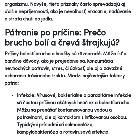
organizmu. Navyše, tieto príznaky často sprevádzajú aj
ďalšie nepríjemnosti, ako je nevoľnosť, vracanie, nadúvanie
a strata chuti do jedla.
Pátranie po príčine: Prečo
brucho bolí a črevá štrajkujú?
Príčiny bolestí brucha a hnačky sú rôznorodé. Môže ísť o
banálne dôvody, ako je prejedanie sa, konzumácia
nevhodných potravín, stres, či úzkosť, ale aj o závažné
ochorenia tráviaceho traktu. Medzi najčastejšie faktory
patria:
Infekcie: Vírusové, bakteriálne a parazitárne infekcie
sú častou príčinou akútnych hnačiek a bolestí brucha.
Môžu sa prenášať kontaminovanou vodou a
potravinami, ale aj kontaktom s infikovanou osobou.
Typickými príkladmi sú salmonelóza,
kampylobakterióza a rotavírusová infekcia.