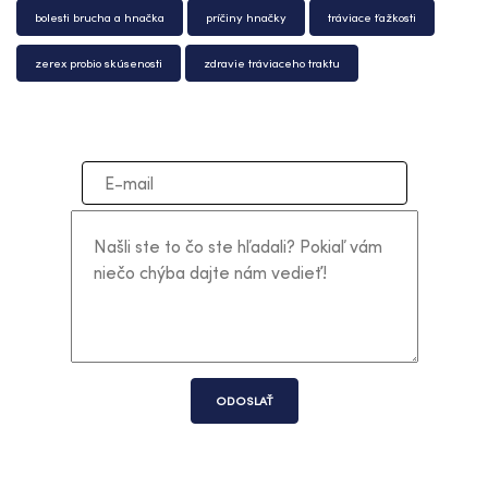
bolesti brucha a hnačka
príčiny hnačky
tráviace ťažkosti
zerex probio skúsenosti
zdravie tráviaceho traktu
ODOSLAŤ