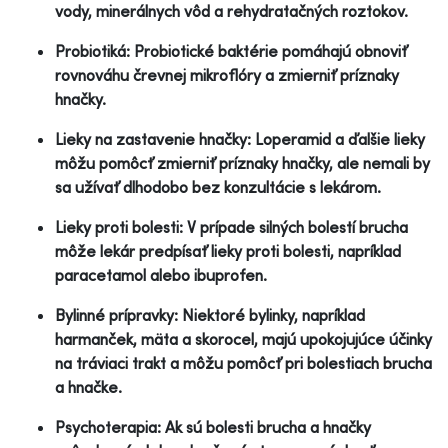
vody, minerálnych vôd a rehydratačných roztokov.
Probiotiká: Probiotické baktérie pomáhajú obnoviť
rovnováhu črevnej mikroflóry a zmierniť príznaky
hnačky.
Lieky na zastavenie hnačky: Loperamid a ďalšie lieky
môžu pomôcť zmierniť príznaky hnačky, ale nemali by
sa užívať dlhodobo bez konzultácie s lekárom.
Lieky proti bolesti: V prípade silných bolestí brucha
môže lekár predpísať lieky proti bolesti, napríklad
paracetamol alebo ibuprofen.
Bylinné prípravky: Niektoré bylinky, napríklad
harmanček, mäta a skorocel, majú upokojujúce účinky
na tráviaci trakt a môžu pomôcť pri bolestiach brucha
a hnačke.
Psychoterapia: Ak sú bolesti brucha a hnačky