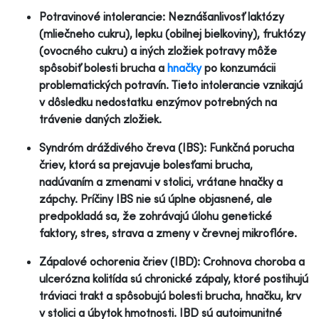
Potravinové intolerancie: Neznášanlivosť laktózy
(mliečneho cukru), lepku (obilnej bielkoviny), fruktózy
(ovocného cukru) a iných zložiek potravy môže
spôsobiť bolesti brucha a
hnačky
po konzumácii
problematických potravín. Tieto intolerancie vznikajú
v dôsledku nedostatku enzýmov potrebných na
trávenie daných zložiek.
Syndróm dráždivého čreva (IBS): Funkčná porucha
čriev, ktorá sa prejavuje bolesťami brucha,
nadúvaním a zmenami v stolici, vrátane hnačky a
zápchy. Príčiny IBS nie sú úplne objasnené, ale
predpokladá sa, že zohrávajú úlohu genetické
faktory, stres, strava a zmeny v črevnej mikroflóre.
Zápalové ochorenia čriev (IBD): Crohnova choroba a
ulcerózna kolitída sú chronické zápaly, ktoré postihujú
tráviaci trakt a spôsobujú bolesti brucha, hnačku, krv
v stolici a úbytok hmotnosti. IBD sú autoimunitné