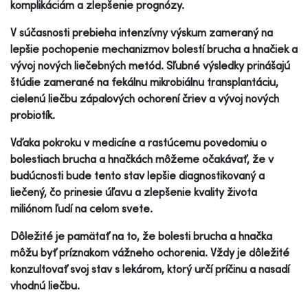
komplikáciám a zlepšenie prognózy.
V súčasnosti prebieha intenzívny výskum zameraný na
lepšie pochopenie mechanizmov bolestí brucha a hnačiek a
vývoj nových liečebných metód. Sľubné výsledky prinášajú
štúdie zamerané na fekálnu mikrobiálnu transplantáciu,
cielenú liečbu zápalových ochorení čriev a vývoj nových
probiotík.
Vďaka pokroku v medicíne a rastúcemu povedomiu o
bolestiach brucha a hnačkách môžeme očakávať, že v
budúcnosti bude tento stav lepšie diagnostikovaný a
liečený, čo prinesie úľavu a zlepšenie kvality života
miliónom ľudí na celom svete.
Dôležité je pamätať na to, že bolesti brucha a hnačka
môžu byť príznakom vážneho ochorenia. Vždy je dôležité
konzultovať svoj stav s lekárom, ktorý určí príčinu a nasadí
vhodnú liečbu.