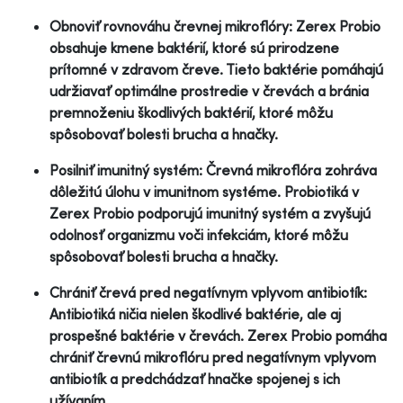
Obnoviť rovnováhu črevnej mikroflóry: Zerex Probio
obsahuje kmene baktérií, ktoré sú prirodzene
prítomné v zdravom čreve. Tieto baktérie pomáhajú
udržiavať optimálne prostredie v črevách a bránia
premnoženiu škodlivých baktérií, ktoré môžu
spôsobovať bolesti brucha a hnačky.
Posilniť imunitný systém: Črevná mikroflóra zohráva
dôležitú úlohu v imunitnom systéme. Probiotiká v
Zerex Probio podporujú imunitný systém a zvyšujú
odolnosť organizmu voči infekciám, ktoré môžu
spôsobovať bolesti brucha a hnačky.
Chrániť črevá pred negatívnym vplyvom antibiotík:
Antibiotiká ničia nielen škodlivé baktérie, ale aj
prospešné baktérie v črevách. Zerex Probio pomáha
chrániť črevnú mikroflóru pred negatívnym vplyvom
antibiotík a predchádzať hnačke spojenej s ich
užívaním.