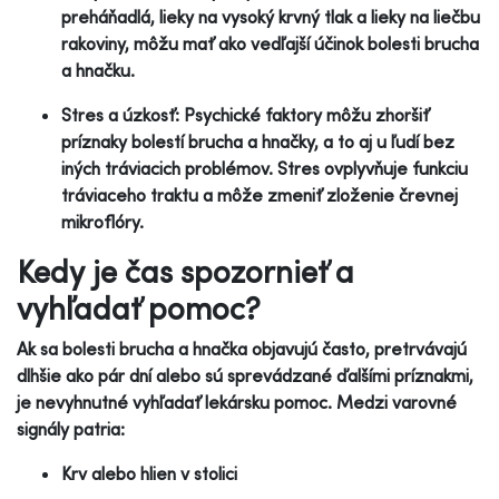
preháňadlá, lieky na vysoký krvný tlak a lieky na liečbu
rakoviny, môžu mať ako vedľajší účinok bolesti brucha
a hnačku.
Stres a úzkosť: Psychické faktory môžu zhoršiť
príznaky bolestí brucha a hnačky, a to aj u ľudí bez
iných tráviacich problémov. Stres ovplyvňuje funkciu
tráviaceho traktu a môže zmeniť zloženie črevnej
mikroflóry.
Kedy je čas spozornieť a
vyhľadať pomoc?
Ak sa bolesti brucha a hnačka objavujú často, pretrvávajú
dlhšie ako pár dní alebo sú sprevádzané ďalšími príznakmi,
je nevyhnutné vyhľadať lekársku pomoc. Medzi varovné
signály patria:
Krv alebo hlien v stolici