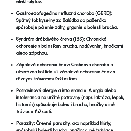
elektrolytov.
Gastroezofageálna refluxná choroba (GERD):
Spätný tok kyseliny zo žalúdka do pažeráka
spôsobuje pálenie záhy, grganie a bolesti brucha.
Syndróm dráždivého čreva (IBS): Chronické
ochorenie s bolesťami brucha, nadúvaním, hnačkami
alebo zápchou.
Zápalové ochorenia čriev: Crohnova choroba a
ulcerózna kolitída sú zápalové ochorenia čriev s
rôznymi tráviacimi ťažkosťami.
Potravinové alergie a intolerancie: Alergia alebo
intolerancia na určité potraviny (napr. laktóza, lepok,
histamín) spôsobuje bolesti brucha, hnačky a iné
tráviace ťažkosti.
Parazity: Črevné parazity, ako napríklad hlísty,
spôsobujú bolesti brucha, hnačky a iné tráviace