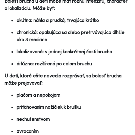
Bolesť brucha u detí môže mať rôznu intenzitu, charakter
a lokalizáciu. Môže byť:
akútna: náhla a prudká, trvajúca krátko
chronická: opakujúca sa alebo pretrvávajúca dlhšie
ako 3 mesiace
lokalizovaná: v jednej konkrétnej časti brucha
difúzna: rozšírená po celom bruchu
U detí, ktoré ešte nevedia rozprávať, sa bolesť brucha
môže prejavovať:
plačom a nepokojom
priťahovaním nožičiek k brušku
nechutenstvom
zvracaním