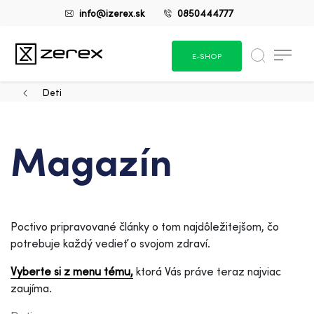
info@izerex.sk
0850444777
E-SHOP
Deti
Magazín
Poctivo pripravované články o tom najdôležitejšom, čo
potrebuje každý vedieť o svojom zdraví.
Vyberte si z menu tému,
ktorá Vás práve teraz najviac
zaujíma.