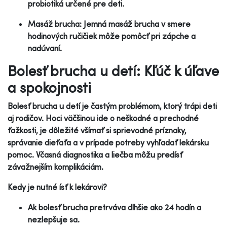
probiotiká určené pre deti.
Masáž brucha: Jemná masáž brucha v smere
hodinových ručičiek môže pomôcť pri zápche a
nadúvaní.
Bolesť brucha u detí: Kľúč k úľave
a spokojnosti
Bolesť brucha u detí je častým problémom, ktorý trápi deti
aj rodičov. Hoci väčšinou ide o neškodné a prechodné
ťažkosti, je dôležité všímať si sprievodné príznaky,
správanie dieťaťa a v prípade potreby vyhľadať lekársku
pomoc. Včasná diagnostika a liečba môžu predísť
závažnejším komplikáciám.
Kedy je nutné ísť k lekárovi?
Ak bolesť brucha pretrváva dlhšie ako 24 hodín a
nezlepšuje sa.