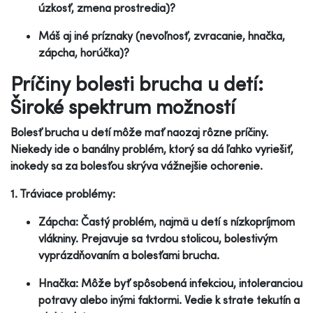
úzkosť, zmena prostredia)?
Máš aj iné príznaky (nevoľnosť, zvracanie, hnačka,
zápcha, horúčka)?
Príčiny bolesti brucha u detí:
Široké spektrum možností
Bolesť brucha u detí môže mať naozaj rôzne príčiny.
Niekedy ide o banálny problém, ktorý sa dá ľahko vyriešiť,
inokedy sa za bolesťou skrýva vážnejšie ochorenie.
1. Tráviace problémy:
Zápcha: Častý problém, najmä u detí s nízkopríjmom
vlákniny. Prejavuje sa tvrdou stolicou, bolestivým
vyprázdňovaním a bolesťami brucha.
Hnačka: Môže byť spôsobená infekciou, intoleranciou
potravy alebo inými faktormi. Vedie k strate tekutín a