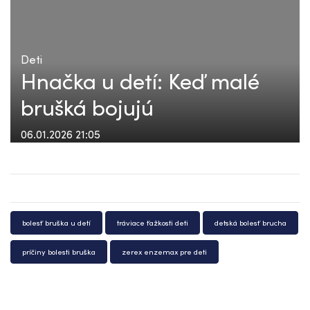
Deti
Hnačka u detí: Keď malé
brušká bojujú
06.01.2026 21:05
bolesť bruška u detí
tráviace ťažkosti deti
detská bolesť brucha
príčiny bolesti bruška
zerex enzemax pre deti