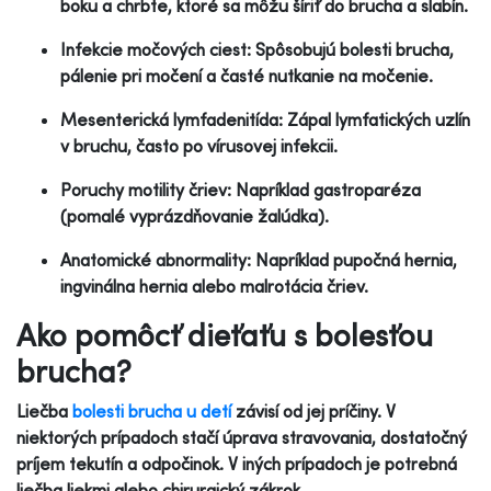
boku a chrbte, ktoré sa môžu šíriť do brucha a slabín.
Infekcie močových ciest: Spôsobujú bolesti brucha,
pálenie pri močení a časté nutkanie na močenie.
Mesenterická lymfadenitída: Zápal lymfatických uzlín
v bruchu, často po vírusovej infekcii.
Poruchy motility čriev: Napríklad gastroparéza
(pomalé vyprázdňovanie žalúdka).
Anatomické abnormality: Napríklad pupočná hernia,
ingvinálna hernia alebo malrotácia čriev.
Ako pomôcť dieťaťu s bolesťou
brucha?
Liečba
bolesti brucha u detí
závisí od jej príčiny. V
niektorých prípadoch stačí úprava stravovania, dostatočný
príjem tekutín a odpočinok. V iných prípadoch je potrebná
liečba liekmi alebo chirurgický zákrok.