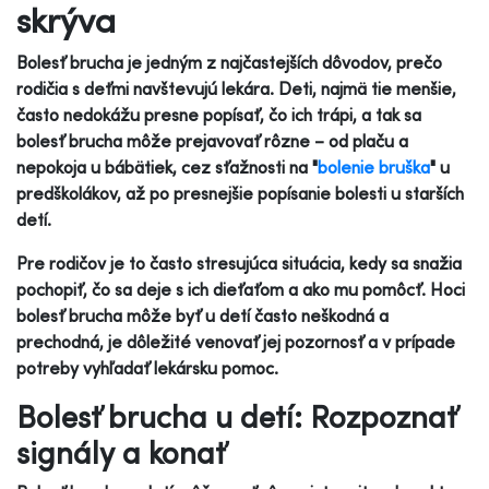
skrýva
Bolesť brucha je jedným z najčastejších dôvodov, prečo
rodičia s deťmi navštevujú lekára. Deti, najmä tie menšie,
často nedokážu presne popísať, čo ich trápi, a tak sa
bolesť brucha môže prejavovať rôzne – od plaču a
nepokoja u bábätiek, cez sťažnosti na "
bolenie bruška
" u
predškolákov, až po presnejšie popísanie bolesti u starších
detí.
Pre rodičov je to často stresujúca situácia, kedy sa snažia
pochopiť, čo sa deje s ich dieťaťom a ako mu pomôcť. Hoci
bolesť brucha môže byť u detí často neškodná a
prechodná, je dôležité venovať jej pozornosť a v prípade
potreby vyhľadať lekársku pomoc.
Bolesť brucha u detí: Rozpoznať
signály a konať