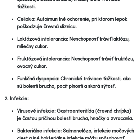
ťažkosti.
Celiakia: Autoimunitné ochorenie, pri ktorom lepok
poškodzuje črevnú sliznicu.
Laktózová intolerancia: Neschopnosť tráviť laktózu,
mliečny cukor.
Fruktózová intolerancia: Neschopnosť tráviť fruktózu,
ovocný cukor.
Funkčná dyspepsia: Chronické tráviace ťažkosti, ako
sú bolesti brucha, pocit plnosti a skorá sýtosť.
2. Infekcie:
Vírusové infekcie: Gastroenteritída (črevná chrípka)
je častou príčinou bolesti brucha, hnačky a zvracania.
Bakteriálne infekcie: Salmonelóza, infekcie močových
ciest a iné bakteriálne infekcie môžu spôsobovať