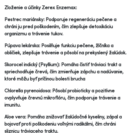
Zloženie a účinky Zerex Enzemax:
Pestrec mariánsky: Podporuje regeneráciu pečene a
chráni ju pred poškodením, čím zlepšuje detoxikáciu
organizmu a trávenie tukov.
Púpava lekárska: Posilňuje funkciu pečene, žlčníka a
obličiek, zlepšuje trávenie a pôsobí na prekyslený žalúdok.
Skorocel indický (Psyllium): Pomáha čistiť tráviaci trakt a
spriechodňuje črevá, čím zmierňuje zápchu a nadúvanie,
ktoré môžu byť príčinou bolesti brucha
Chlorella pyrenoidosa: Pôsobí probioticky a pozitívne
ovplyvňuje črevnú mikroflóru, čím podporuje trávenie a
imunitu.
Aloe vera: Pomáha znižovať žalúdočné kyseliny, zápal a
bojovať proti poškodeniu voľnými radikálmi, čím chráni
sliznicu tráviaceho traktu.