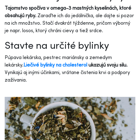
Tajomstvo spočíva v omega-3 mastných kyselinách, ktoré
obsahujú ryby.
Zaraďte ich do jedálnička, ale dajte si pozor
na ich množstvo. Stačí dvakrát týždenne, pričom výborný
je napr. losos, ktorý chráni cievy a tiež srdce.
Stavte na určité bylinky
Púpava lekárska, pestrec mariánsky a zemedym
lekársky.
Liečivé bylinky na cholesterol
ukazujú svoju silu.
Vynikajú aj inými účinkami, vrátane čistenia krvi a podpory
zažívania.