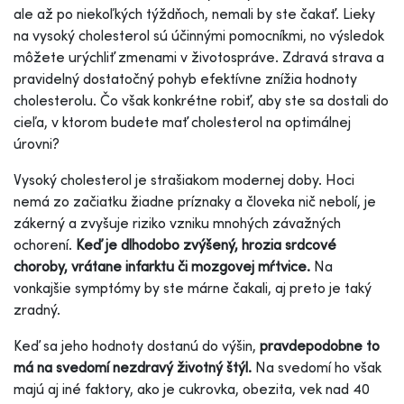
ale až po niekoľkých týždňoch, nemali by ste čakať. Lieky
na vysoký cholesterol sú účinnými pomocníkmi, no výsledok
môžete urýchliť zmenami v životospráve. Zdravá strava a
pravidelný dostatočný pohyb efektívne znížia hodnoty
cholesterolu. Čo však konkrétne robiť, aby ste sa dostali do
cieľa, v ktorom budete mať cholesterol na optimálnej
úrovni?
Vysoký cholesterol je strašiakom modernej doby. Hoci
nemá zo začiatku žiadne príznaky a človeka nič nebolí, je
zákerný a zvyšuje riziko vzniku mnohých závažných
ochorení.
Keď je dlhodobo zvýšený, hrozia srdcové
choroby, vrátane infarktu či mozgovej mŕtvice.
Na
vonkajšie symptómy by ste márne čakali, aj preto je taký
zradný.
Keď sa jeho hodnoty dostanú do výšin,
pravdepodobne to
má na svedomí nezdravý životný štýl.
Na svedomí ho však
majú aj iné faktory, ako je cukrovka, obezita, vek nad 40