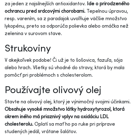
za jeden z najsilnejších antioxidantov.
Ide o prirodzeného
ochrancu pred srdcovými chorobami.
Tepelnou úpravou,
resp. varením, sa z paradajok uvoľňuje väčšie množstvo
lykopénu, preto sa odporúča polievka alebo omáčka než
zelenina v surovom stave.
Strukoviny
V akejkoľvek podobe! Či už je to šošovica, fazuľa, sója
alebo hrach. Všetky sú vhodné do stravy, ktorá by mala
pomôcť pri problémoch s cholesterolom.
Používajte olivový olej
Stavte na olivový olej, ktorý je výnimočný svojimi účinkami.
Obsahuje vysoké množstvo látky hydroxytyrozol, ktorá
okrem iného má priaznivý vplyv na oxidáciu LDL
cholesterolu.
Oplatí sa mať ho po ruke pri príprave
studených jedál, vrátane šalátov.