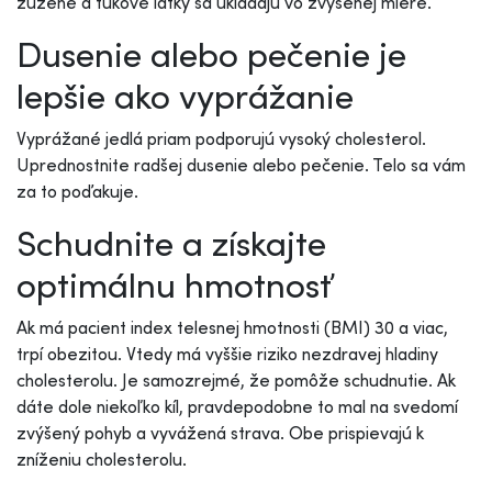
zúžené a tukové látky sa ukladajú vo zvýšenej miere.
Dusenie alebo pečenie je
lepšie ako vyprážanie
Vyprážané jedlá priam podporujú vysoký cholesterol.
Uprednostnite radšej dusenie alebo pečenie. Telo sa vám
za to poďakuje.
Schudnite a získajte
optimálnu hmotnosť
Ak má pacient index telesnej hmotnosti (BMI) 30 a viac,
trpí obezitou. Vtedy má vyššie riziko nezdravej hladiny
cholesterolu. Je samozrejmé, že pomôže schudnutie. Ak
dáte dole niekoľko kíl, pravdepodobne to mal na svedomí
zvýšený pohyb a vyvážená strava. Obe prispievajú k
zníženiu cholesterolu.