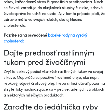
rokov, každodenný stres či genetická predispozícia. Nech
sa človek zaraďuje do akejkoľvek skupiny či rizika, zdravá
životospráva ho udrží na uzde. Aj v tomto prípade platí, že
zdravie máte vo svojich rukách, ako aj hladinu
cholesterolu.
Pozrite sa na osvedčené
babské rady na vysoký
cholesterol:
Dajte prednosť rastlinným
tukom pred živočíšnymi
Zvýšte celkový podiel všetkých rastlinných tukov vo svojej
strave. Odporúča sa používať rastlinné oleje, ako napr.
repkový, sójový či olivový olej. Treba si tiež dávať pozor na
skryté tuky nachádzajúce sa v pečive, údených výrobkoch
a niektorých mliečnych produktoch.
Zaraďte do jedálnička ryby