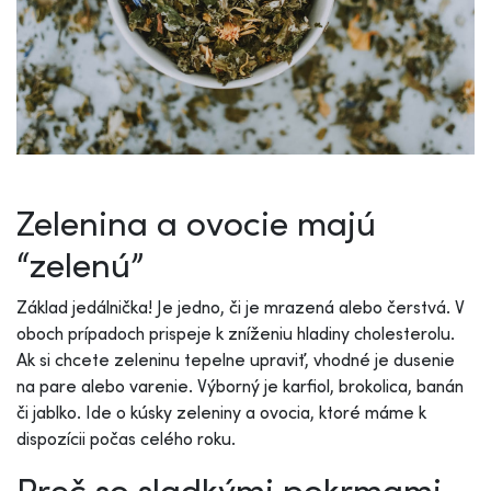
Zelenina a ovocie majú
“zelenú”
Základ jedálnička! Je jedno, či je mrazená alebo čerstvá. V
oboch prípadoch prispeje k zníženiu hladiny cholesterolu.
Ak si chcete zeleninu tepelne upraviť, vhodné je dusenie
na pare alebo varenie. Výborný je karfiol, brokolica, banán
či jablko. Ide o kúsky zeleniny a ovocia, ktoré máme k
dispozícii počas celého roku.
Preč so sladkými pokrmami