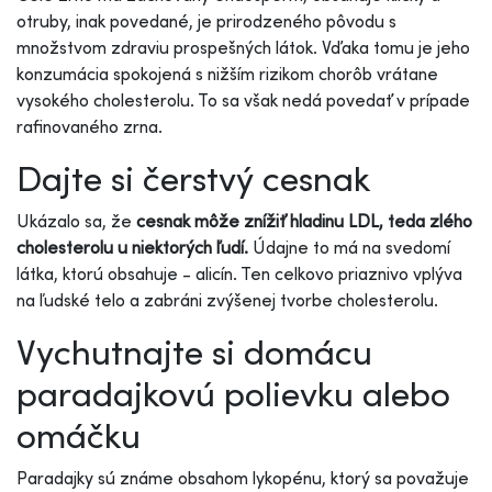
otruby, inak povedané, je prirodzeného pôvodu s
množstvom zdraviu prospešných látok. Vďaka tomu je jeho
konzumácia spokojená s nižším rizikom chorôb vrátane
vysokého cholesterolu. To sa však nedá povedať v prípade
rafinovaného zrna.
Dajte si čerstvý cesnak
Ukázalo sa, že
cesnak môže znížiť hladinu LDL, teda zlého
cholesterolu u niektorých ľudí.
Údajne to má na svedomí
látka, ktorú obsahuje - alicín. Ten celkovo priaznivo vplýva
na ľudské telo a zabráni zvýšenej tvorbe cholesterolu.
Vychutnajte si domácu
paradajkovú polievku alebo
omáčku
Paradajky sú známe obsahom lykopénu, ktorý sa považuje