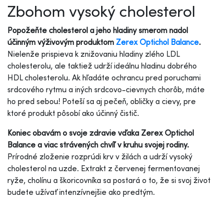
Zbohom vysoký cholesterol
Popožeňte cholesterol a jeho hladiny smerom nadol
účinným výživovým produktom
Zerex Optichol Balance
.
Nielenže prispieva k znižovaniu hladiny zlého LDL
cholesterolu, ale taktiež udrží ideálnu hladinu dobrého
HDL cholesterolu. Ak hľadáte ochrancu pred poruchami
srdcového rytmu a iných srdcovo-cievnych chorôb, máte
ho pred sebou! Poteší sa aj pečeň, obličky a cievy, pre
ktoré produkt pôsobí ako účinný čistič.
Koniec obavám o svoje zdravie vďaka Zerex Optichol
Balance a viac strávených chvíľ v kruhu svojej rodiny.
Prírodné zloženie rozprúdi krv v žilách a udrží vysoký
cholesterol na uzde. Extrakt z červenej fermentovanej
ryže, cholínu a škoricovníka sa postará o to, že si svoj život
budete užívať intenzívnejšie ako predtým.