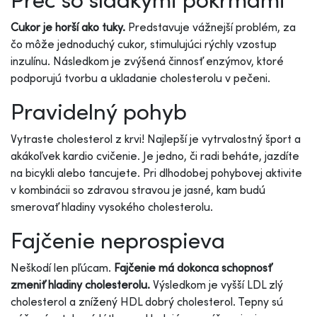
Cukor je horší ako tuky.
Predstavuje vážnejší problém, za
čo môže jednoduchý cukor, stimulujúci rýchly vzostup
inzulínu. Následkom je zvýšená činnosť enzýmov, ktoré
podporujú tvorbu a ukladanie cholesterolu v pečeni.
Pravidelný pohyb
Vytraste cholesterol z krvi! Najlepší je vytrvalostný šport a
akákoľvek kardio cvičenie. Je jedno, či radi beháte, jazdíte
na bicykli alebo tancujete. Pri dlhodobej pohybovej aktivite
v kombinácii so zdravou stravou je jasné, kam budú
smerovať hladiny vysokého cholesterolu.
Fajčenie neprospieva
Neškodí len pľúcam.
Fajčenie má dokonca schopnosť
zmeniť hladiny cholesterolu.
Výsledkom je vyšší LDL zlý
cholesterol a znížený HDL dobrý cholesterol. Tepny sú