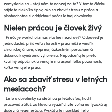
zamyslenie sa – stojí nám to naozaj za to? V tomto článku
nájdete niekoľko tipov, ako sa zbaviť stresu z práce a
plnohodnotne si oddýchnuť počas letnej dovolenky.
Nielen prácou je človek živý
Prečo je workoholizmus vlastne nezdravý? Odpoveď je
jednoduchá: príliš veľa starostí v práci môže viesť k
chronickej únave, depresii, úzkostným poruchám či
dokonca k syndrómu vyhorenia. Nepodceňujte preto
kvalitný odpočinok a venujte mu aspoň toľko pozornosti,
koľko venujete práci.
Ako sa zbaviť stresu v letných
mesiacoch?
Leto a dovolenky sú ideálnou príležitosťou, hodiť
pracovnú záťaž za hlavu a využiť chvíle voľna na fyzickú aj
duševnú regeneráciu. Vyskúšajte napríklad tieto