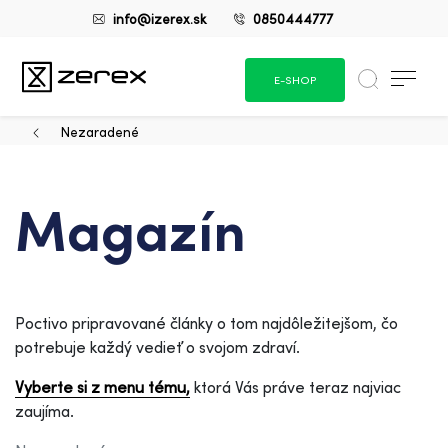
info@izerex.sk
0850444777
E-SHOP
Nezaradené
Magazín
Poctivo pripravované články o tom najdôležitejšom, čo
potrebuje každý vedieť o svojom zdraví.
Vyberte si z menu tému,
ktorá Vás práve teraz najviac
zaujíma.