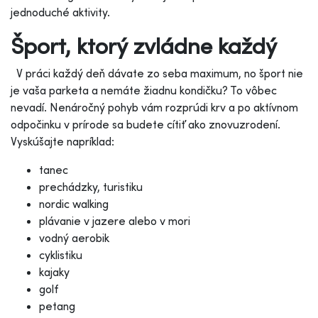
jednoduché aktivity.
Šport, ktorý zvládne každý
V práci každý deň dávate zo seba maximum, no šport nie
je vaša parketa a nemáte žiadnu kondičku? To vôbec
nevadí. Nenáročný pohyb vám rozprúdi krv a po aktívnom
odpočinku v prírode sa budete cítiť ako znovuzrodení.
Vyskúšajte napríklad:
tanec
prechádzky,
turistiku
nordic walking
plávanie v jazere alebo v mori
vodný aerobik
cyklistiku
kajaky
golf
petang