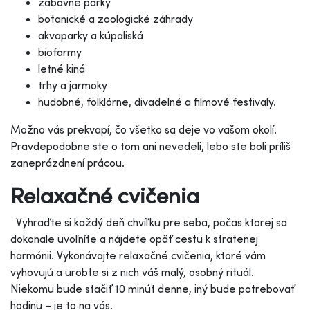
zábavné parky
botanické a zoologické záhrady
akvaparky a kúpaliská
biofarmy
letné kiná
trhy a jarmoky
hudobné, folklórne, divadelné a filmové festivaly.
Možno vás prekvapí, čo všetko sa deje vo vašom okolí.
Pravdepodobne ste o tom ani nevedeli, lebo ste boli príliš
zaneprázdnení prácou.
Relaxačné cvičenia
Vyhraďte si každý deň chvíľku pre seba, počas ktorej sa
dokonale uvoľníte a nájdete opäť cestu k stratenej
harmónii. Vykonávajte relaxačné cvičenia, ktoré vám
vyhovujú a urobte si z nich váš malý, osobný rituál.
Niekomu bude stačiť 10 minút denne, iný bude potrebovať
hodinu – je to na vás.