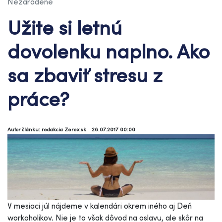
Nezaradené
Užite si letnú
dovolenku naplno. Ako
sa zbaviť stresu z
práce?
Autor článku: redakcia Zerex.sk
26.07.2017 00:00
V mesiaci júl nájdeme v kalendári okrem iného aj Deň
workoholikov. Nie je to však dôvod na oslavu, ale skôr na