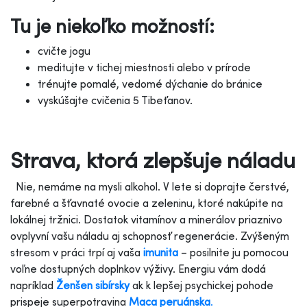
Tu je niekoľko možností:
cvičte jogu
meditujte v tichej miestnosti alebo v prírode
trénujte pomalé, vedomé dýchanie do bránice
vyskúšajte cvičenia 5 Tibeťanov.
Strava, ktorá zlepšuje náladu
Nie, nemáme na mysli alkohol. V lete si doprajte čerstvé,
farebné a šťavnaté ovocie a zeleninu, ktoré nakúpite na
lokálnej tržnici. Dostatok vitamínov a minerálov priaznivo
ovplyvní vašu náladu aj schopnosť regenerácie. Zvýšeným
stresom v práci trpí aj vaša
imunita
– posilnite ju pomocou
voľne dostupných doplnkov výživy. Energiu vám dodá
napríklad
Ženšen sibírsky
ak k lepšej psychickej pohode
prispeje superpotravina
Maca peruánska
.