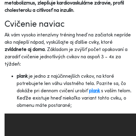
metabolizmus, zlepšuje kardiovaskulárne zdravie, profil
cholesterolu a citlivosť na inzulín
.
Cvičenie naviac
Ak vám vysoko intenzívny tréning hneď na začiatok nepríde
ako najlepší nápad, vyskúšajte aj ďalšie cviky, ktoré
zvládnete aj doma
. Základom je zvýšiť počet opakovaní a
zaradiť cvičenie jednotlivých cvikov na aspoň 3 - 4x za
týždeň:
plank
je jedno z najúčinnejších cvikov, na ktoré
potrebujete len váhu vlastného tela. Pozrite sa, čo
dokáže pri dennom cvičení urobiť
plank
s vaším telom.
Keďže existuje hneď niekoľko variant tohto cviku, o
obmenu máte postarané;