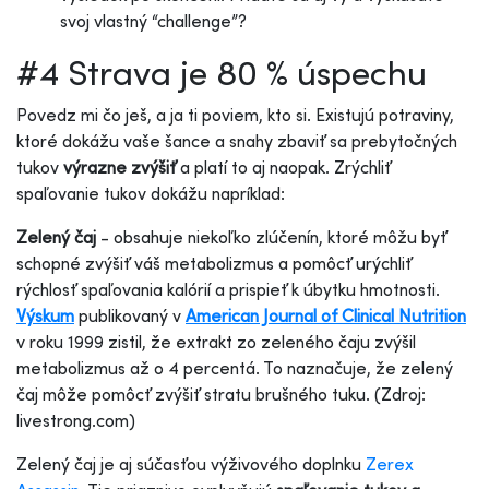
svoj vlastný “challenge”?
#4 Strava je 80 % úspechu
Povedz mi čo ješ, a ja ti poviem, kto si. Existujú potraviny,
ktoré dokážu vaše šance a snahy zbaviť sa prebytočných
tukov
výrazne zvýšiť
a platí to aj naopak. Zrýchliť
spaľovanie tukov dokážu napríklad:
Zelený čaj
- obsahuje niekoľko zlúčenín, ktoré môžu byť
schopné zvýšiť váš metabolizmus a pomôcť urýchliť
rýchlosť spaľovania kalórií a prispieť k úbytku hmotnosti.
Výskum
publikovaný v
American Journal of Clinical Nutrition
v roku 1999 zistil, že extrakt zo zeleného čaju zvýšil
metabolizmus až o 4 percentá. To naznačuje, že zelený
čaj môže pomôcť zvýšiť stratu brušného tuku. (Zdroj:
livestrong.com)
Zelený čaj je aj súčasťou výživového doplnku
Zerex