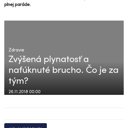
plnej paráde
.
Zdravie
Zvýšená plynatosť a
nafúknuté brucho. Čo je za
tým?
26.11.2018 00:00
cviky na ploché brucho