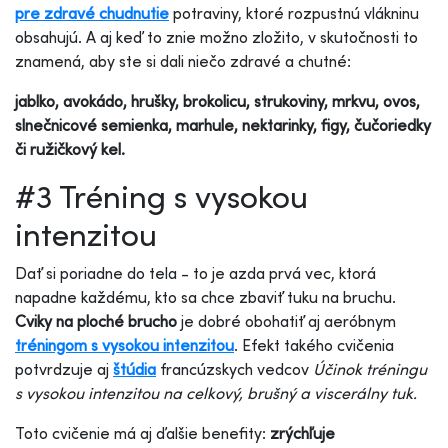
pre zdravé chudnutie
potraviny, ktoré rozpustnú vlákninu
obsahujú. A aj keď to znie možno zložito, v skutočnosti to
znamená, aby ste si dali niečo zdravé a chutné:
jablko, avokádo, hrušky, brokolicu, strukoviny, mrkvu, ovos,
slnečnicové semienka, marhule, nektarinky, figy, čučoriedky
či ružičkový kel.
#3 Tréning s vysokou
intenzitou
Dať si poriadne do tela - to je azda prvá vec, ktorá
napadne každému, kto sa chce zbaviť tuku na bruchu.
Cviky na ploché brucho
je dobré obohatiť aj aeróbnym
tréningom s vysokou intenzitou
. Efekt takého cvičenia
potvrdzuje aj
štúdia
francúzskych vedcov
Účinok tréningu
s vysokou intenzitou na celkový, brušný a viscerálny tuk.
Toto cvičenie má aj ďalšie benefity:
zrýchľuje