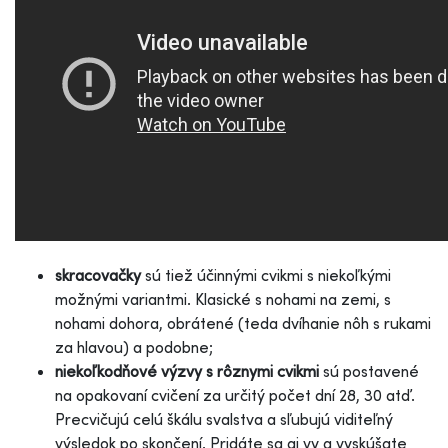
skracovačky
sú tiež účinnými cvikmi s niekoľkými
možnými variantmi. Klasické s nohami na zemi, s
nohami dohora, obrátené (teda dvíhanie nôh s rukami
za hlavou) a podobne;
niekoľkodňové výzvy s rôznymi cvikmi
sú postavené
na opakovaní cvičení za určitý počet dní 28, 30 atď.
Precvičujú celú škálu svalstva a sľubujú viditeľný
výsledok po skončení. Pridáte sa aj vy a vyskúšate