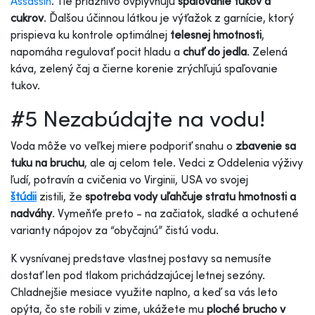
Assassin
. Tie priaznivo ovplyvňujú
spaľovanie tukov a
cukrov
. Ďalšou účinnou látkou je výťažok z garnície, ktorý
prispieva ku kontrole optimálnej
telesnej hmotnosti
,
napomáha regulovať pocit hladu a
chuť do jedla
. Zelená
káva, zelený čaj a čierne korenie zrýchľujú spaľovanie
tukov.
#5 Nezabúdajte na vodu!
Voda môže vo veľkej miere podporiť snahu o
zbavenie sa
tuku na bruchu
, ale aj celom tele. Vedci z Oddelenia výživy
ľudí, potravín a cvičenia vo Virginii, USA vo svojej
štúdi
i
zistili, že
spotreba vody uľahčuje stratu hmotnosti a
nadváhy
. Vymeňťe preto - na začiatok, sladké a ochutené
varianty nápojov za “obyčajnú” čistú vodu.
K vysnívanej predstave vlastnej postavy sa nemusíte
dostať len pod tlakom prichádzajúcej letnej sezóny.
Chladnejšie mesiace využite naplno, a keď sa vás leto
opýta, čo ste robili v zime, ukážete mu
ploché brucho v