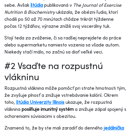
sebe. Avšak
štúdia
publikovaná v
The Journal of Exercise
Nutrition & Biochemistry
ukázala, že obézni ľudia, ktorí
chodili po 50 až 70 minútach chôdze trikrát týždenne
počas 12 týždňov, výrazne znížili svoj viscerálny tuk.
Stojí teda za zváženie, či sa radšej neprejdete do práce
alebo supermarketu namiesto vozenia sa všade autom.
Niekedy stačí málo, no začnú sa diať veľké veci.
#2 Vsaďte na rozpustnú
vlákninu
Rozpustná vláknina môže pomôcť pri strate hmotnosti tým,
že zvyšuje plnosť a znižuje vstrebávanie kalórií. Okrem
toho,
štúdia Univerzity Illinois
ukazuje, že rozpustná
vláknina
posilňuje imunitný systém
a znižuje zápal spojený s
ochoreniami súvisiacimi s obezitou.
Znamená to, že by ste mali zaradiť do denného
jedálnička