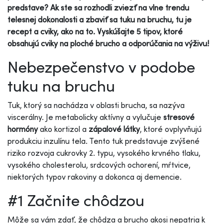
predstave? Ak ste sa rozhodli zviezť na vlne trendu
telesnej dokonalosti a zbaviť sa tuku na bruchu, tu je
recept a cviky, ako na to. Vyskúšajte 5 tipov, ktoré
obsahujú cviky na ploché brucho a odporúčania na výživu!
Nebezpečenstvo v podobe
tuku na bruchu
Tuk, ktorý sa nachádza v oblasti brucha, sa nazýva
viscerálny. Je metabolicky aktívny a vylučuje
stresové
hormóny
ako kortizol a
zápalové látky
, ktoré ovplyvňujú
produkciu inzulínu tela. Tento tuk predstavuje zvýšené
riziko rozvoja cukrovky 2. typu, vysokého krvného tlaku,
vysokého cholesterolu, srdcových ochorení, mŕtvice,
niektorých typov rakoviny a dokonca aj demencie.
#1 Začnite chôdzou
Môže sa vám zdať, že chôdza a brucho akosi nepatria k