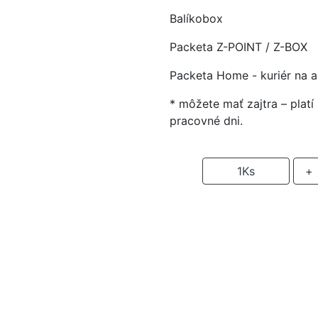
Balíkobox
Packeta Z-POINT / Z-BOX
Packeta Home - kuriér na 
* môžete mať zajtra – plat
pracovné dni.
-
1
Ks
+
P