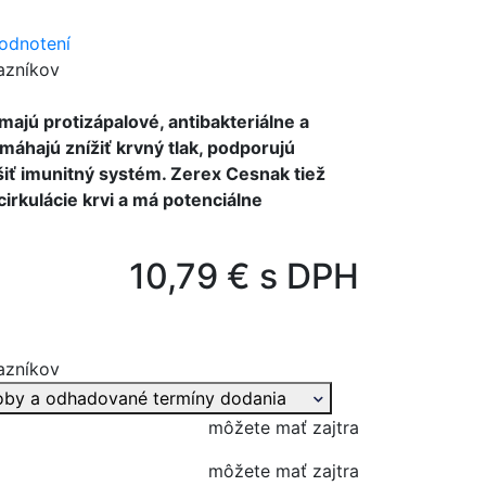
odnotení
azníkov
majú protizápalové, antibakteriálne a
omáhajú znížiť krvný tlak, podporujú
šiť imunitný systém. Zerex Cesnak tiež
cirkulácie krvi a má potenciálne
10,79 € s DPH
azníkov
oby a odhadované termíny dodania
môžete mať zajtra
môžete mať zajtra