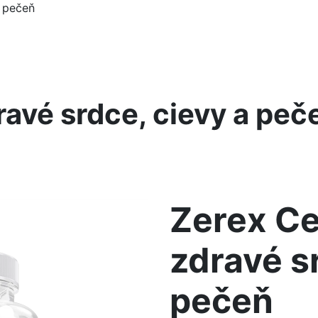
a pečeň
ravé srdce, cievy a peč
Zerex Ce
zdravé s
pečeň