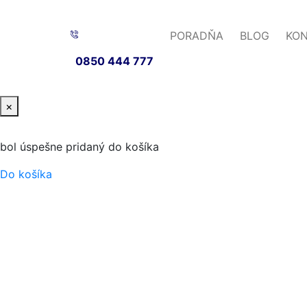
PORADŇA
BLOG
KO
0850 444 777
×
bol úspešne pridaný do košíka
Do košíka