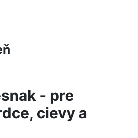
eň
snak - pre
rdce, cievy a