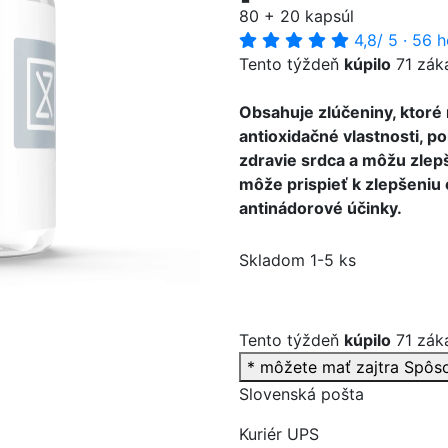
80 + 20 kapsúl
4,8
/ 5
·
56 h
Tento týždeň
kúpilo
71 zák
Obsahuje zlúčeniny, ktoré 
>
antioxidačné vlastnosti, p
zdravie srdca a môžu zlep
môže prispieť k zlepšeniu 
antinádorové účinky.
Skladom 1-5 ks
Tento týždeň
kúpilo
71 zák
* môžete mať zajtra
Spôs
Slovenská pošta
Kuriér UPS