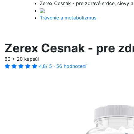
Zerex Cesnak - pre zdravé srdce, cievy 
Trávenie a metabolizmus
Zerex Cesnak - pre zd
80 + 20 kapsúl
4,8
/ 5
·
56 hodnotení