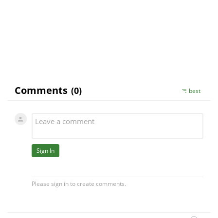
prosím přistupujte s humorem a hravostí.
Budete-li potřebovat další konzultaci, popište mi
Vaše záležitosti podrobněji, pokud možno i
včetně údajů časových. Václav Urbánek