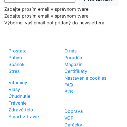
Zadajte prosím email v správnom tvare
Zadajte prosím email v správnom tvare
Výborne, váš email bol pridaný do newslettera
Shop
Dôležité odkazy
Prostata
O nás
Pohyb
Poradňa
Spánok
Magazín
Stres
Certifikáty
Nastavenie cookies
Vitamíny
FAQ
Vlasy
B2B
Chudnutie
Trávenie
Zdravé telo
Doprava
Smart zdravie
VOP
Darčeky