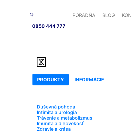
PORADŇA
BLOG
KO
0850 444 777
PRODUKTY
INFORMÁCIE
Duševná pohoda
Intimita a urológia
Trávenie a metabolizmus
Imunita a dlhovekosť
Zdravie a krása