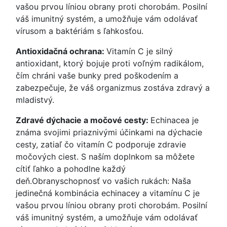
vašou prvou líniou obrany proti chorobám. Posilní
váš imunitný systém, a umožňuje vám odolávať
vírusom a baktériám s ľahkosťou.
Antioxidačná ochrana:
Vitamín C je silný
antioxidant, ktorý bojuje proti voľným radikálom,
čím chráni vaše bunky pred poškodením a
zabezpečuje, že váš organizmus zostáva zdravý a
mladistvý.
Zdravé dýchacie a močové cesty:
Echinacea je
známa svojimi priaznivými účinkami na dýchacie
cesty, zatiaľ čo vitamín C podporuje zdravie
močových ciest. S naším doplnkom sa môžete
cítiť ľahko a pohodlne každý
deň.Obranyschopnosť vo vašich rukách: Naša
jedinečná kombinácia echinacey a vitamínu C je
vašou prvou líniou obrany proti chorobám. Posilní
váš imunitný systém, a umožňuje vám odolávať