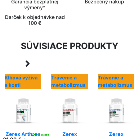
Garancia bezplatnej
Bezpečný nákup
výmeny*
Darček k objednávke nad
100 €
SÚVISIACE PRODUKTY
Kĺbová výživa
Trávenie a
Trávenie a
a kosti
metabolizmus
metabolizmus
Zerex Arthrex
Zerex
Zerex
✓
Na sklade