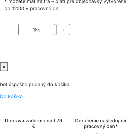
* môžete mať zajtra – platí pre objednávky vytvorené
do 12:00 v pracovné dni.
-
1
Ks
+
PRIDAŤ DO KOŠIKA
×
bol úspešne pridaný do košíka
Do košíka
Doprava zadarmo nad 79
Doručenie nasledujúci
€
pracovný deň*