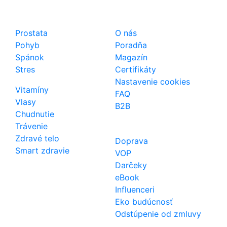
Shop
Dôležité odkazy
Prostata
O nás
Pohyb
Poradňa
Spánok
Magazín
Stres
Certifikáty
Nastavenie cookies
Vitamíny
FAQ
Vlasy
B2B
Chudnutie
Trávenie
Zdravé telo
Doprava
Smart zdravie
VOP
Darčeky
eBook
Influenceri
Eko budúcnosť
Odstúpenie od zmluvy