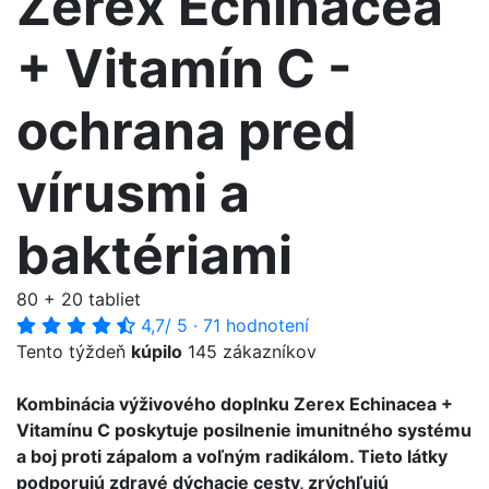
Zerex Echinacea
+ Vitamín C -
ochrana pred
vírusmi a
baktériami
80 + 20 tabliet
4,7
/ 5
·
71 hodnotení
Tento týždeň
kúpilo
145 zákazníkov
Kombinácia výživového doplnku Zerex Echinacea +
Vitamínu C poskytuje posilnenie imunitného systému
a boj proti zápalom a voľným radikálom. Tieto látky
podporujú zdravé dýchacie cesty, zrýchľujú