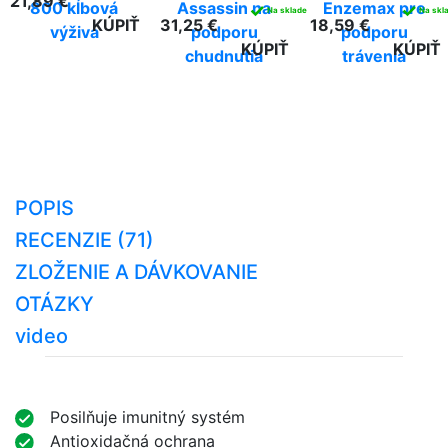
21,89 €
800 kĺbová
Assassin na
Enzemax pre
✓
✓
Na sklade
Na skl
KÚPIŤ
31,25 €
18,59 €
výživa
podporu
podporu
KÚPIŤ
KÚPIŤ
chudnutia
trávenia
POPIS
RECENZIE (71)
ZLOŽENIE A DÁVKOVANIE
OTÁZKY
video
Posilňuje imunitný systém
Antioxidačná ochrana