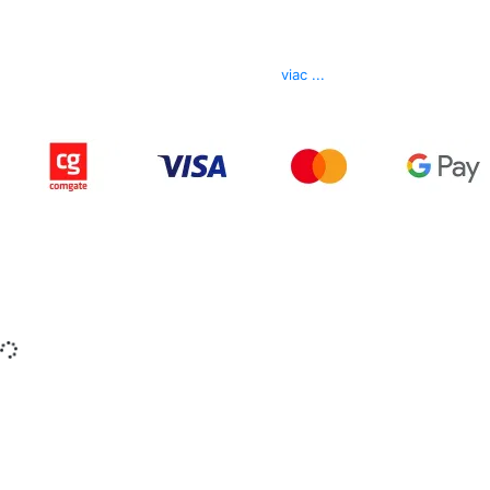
Kontakt
Telefón
0850 444 777
E-mail
info@izerex.sk
viac ...
Copyright © 2015-2025 iZerex.sk Všetky práva
vyhradené.
izerex.sk
izerex.cz
izerex.hu