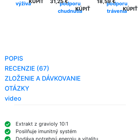
KÚPIŤ
31,25 €
18,59 €
výživa
podporu
podporu
KÚPIŤ
KÚPIŤ
chudnutia
trávenia
POPIS
RECENZIE (67)
ZLOŽENIE A DÁVKOVANIE
OTÁZKY
video
Extrakt z gravioly 10:1
Posilňuje imunitný systém
Dodáva potrebnú energiu a vitalitu