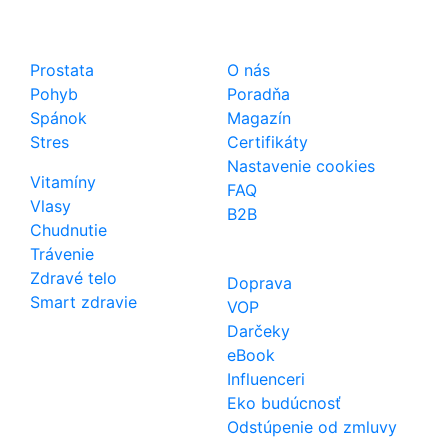
Shop
Dôležité odkazy
Prostata
O nás
Pohyb
Poradňa
Spánok
Magazín
Stres
Certifikáty
Nastavenie cookies
Vitamíny
FAQ
Vlasy
B2B
Chudnutie
Trávenie
Zdravé telo
Doprava
Smart zdravie
VOP
Darčeky
eBook
Influenceri
Eko budúcnosť
Odstúpenie od zmluvy