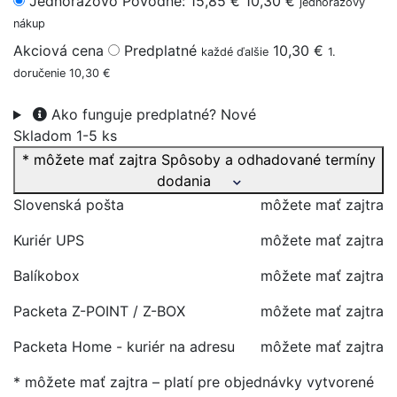
Jednorazovo
Pôvodne: 15,85 €
10,30 €
jednorazový
nákup
Akciová cena
Predplatné
10,30 €
každé ďalšie
1.
doručenie 10,30 €
Ako funguje predplatné?
Nové
Skladom 1-5 ks
* môžete mať zajtra
Spôsoby a odhadované termíny
dodania
Slovenská pošta
môžete mať zajtra
Kuriér UPS
môžete mať zajtra
Balíkobox
môžete mať zajtra
Packeta Z-POINT / Z-BOX
môžete mať zajtra
Packeta Home - kuriér na adresu
môžete mať zajtra
* môžete mať zajtra – platí pre objednávky vytvorené