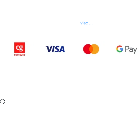
Kontakt
Telefón
0850 444 777
E-mail
info@izerex.sk
viac ...
Copyright © 2015-2025 iZerex.sk Všetky práva
vyhradené.
izerex.sk
izerex.cz
izerex.hu