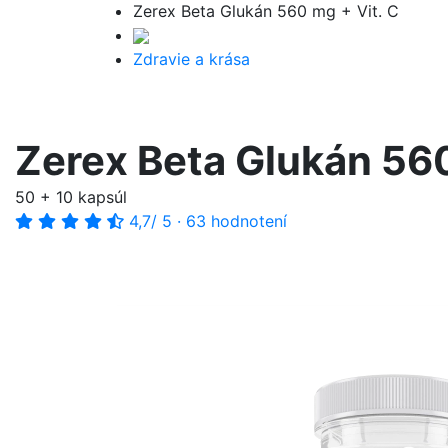
Zerex Beta Glukán 560 mg + Vit. C
Zdravie a krása
Zerex Beta Glukán 560
50 + 10 kapsúl
4,7
/ 5
·
63 hodnotení
-49%