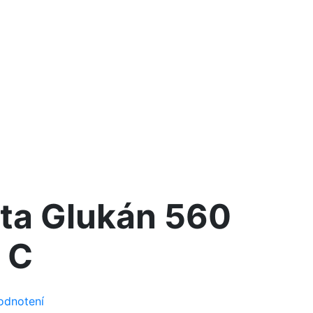
ta Glukán 560
. C
odnotení