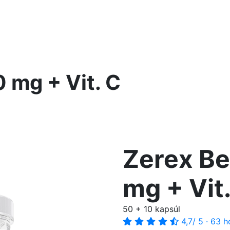
 mg + Vit. C
Zerex Be
mg + Vit
50 + 10 kapsúl
4,7
/ 5
·
63 h