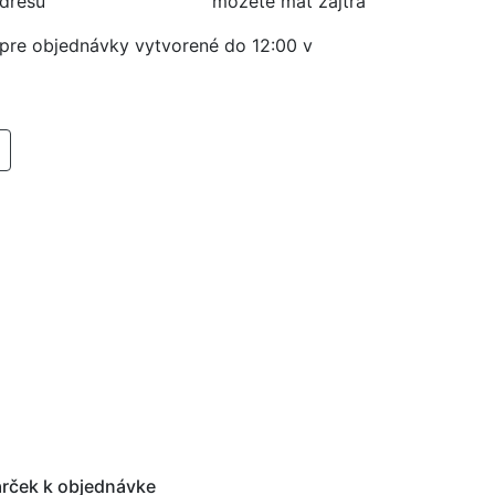
adresu
môžete mať zajtra
í pre objednávky vytvorené do 12:00 v
RIDAŤ DO KOŠIKA
rček k objednávke