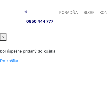
PORADŇA
BLOG
KO
0850 444 777
×
bol úspešne pridaný do košíka
Do košíka