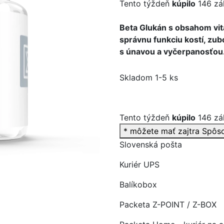
Tento týždeň
kúpilo
146 zá
Beta Glukán s obsahom vit
správnu funkciu kostí, zub
s únavou a vyčerpanosťou
>
Skladom 1-5 ks
Tento týždeň
kúpilo
146 zá
* môžete mať zajtra
Spôs
Slovenská pošta
Kuriér UPS
Balíkobox
Packeta Z-POINT / Z-BOX