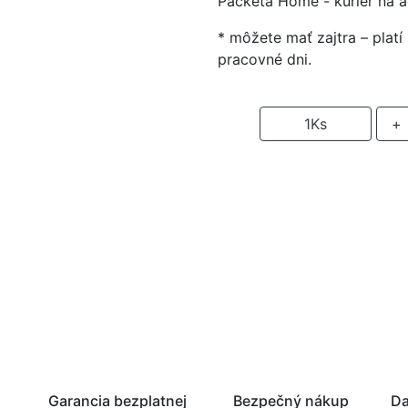
Packeta Home - kuriér na 
* môžete mať zajtra – plat
pracovné dni.
-
1
Ks
+
P
Garancia bezplatnej
Bezpečný nákup
Da