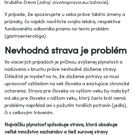
hrubého čreva (
zdroj: zivotosprava.eu/zdravie
).
V prípade, že spozorujete u seba práve takéto zmeny a
príznaky, čo najskôr navštívte svojho lekára, respektíve
fundovaného odborníka priamo na tento problém
(gastroenterológa).
Nevhodná strava je problém
Vo viacerých prípadoch je príčinou zvýšenej plynatosti a
nadúvania v bruchu práve nevhodné zloženie stravy.
Dôležité je myslieť na to, že zloženie potravy sa musí
upravovať vzhľadom na vek človeka a existujúce chronické
ochorenia. Strava pre človeka vo vyššom veku by mala byť
iná ako pre človeka v nižšom veku, ktorý často krát nemá
problémy napríklad ani s požutím tvrdších potravín (jedla),
či s celkovým trávením.
Najväčšiu plynatosť spôsobuje strava, ktorá obsahuje
veľké množstvo sacharidov a tiež surovej stravy
.