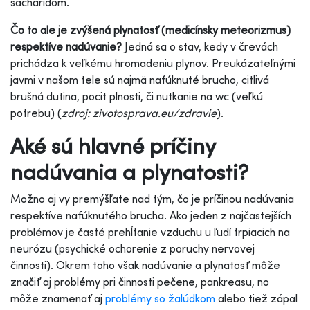
sacharidom.
Čo to ale je zvýšená plynatosť (medicínsky meteorizmus)
respektíve nadúvanie?
Jedná sa o stav, kedy v črevách
prichádza k veľkému hromadeniu plynov. Preukázateľnými
javmi v našom tele sú najmä nafúknuté brucho, citlivá
brušná dutina, pocit plnosti, či nutkanie na wc (veľkú
potrebu) (
zdroj: zivotosprava.eu/zdravie
).
Aké sú hlavné príčiny
nadúvania a plynatosti?
Možno aj vy premýšľate nad tým, čo je príčinou nadúvania
respektíve nafúknutého brucha. Ako jeden z najčastejších
problémov je časté prehĺtanie vzduchu u ľudí trpiacich na
neurózu (psychické ochorenie z poruchy nervovej
činnosti). Okrem toho však nadúvanie a plynatosť môže
značiť aj problémy pri činnosti pečene, pankreasu, no
môže znamenať aj
problémy so žalúdkom
alebo tiež zápal