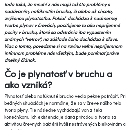
teda taká, že mnohí z nás majú takéto problémy s
nadúvaním, nafúknutím brucha, či alebo ak chcete,
zvýšenou plynatosťou. Pokiaľ dochádza k nadmernej
tvorbe plynov v črevách, pociťujeme to ako nepríjemné
pocity v bruchu, ktoré sa odstránia iba vypustením
známych "vetrov", na základe čoho dochádza k úľave.
Viac o tomto, povedzme si na rovinu veľmi nepríjemnom
intímnom probléme nás všetkým, bude ponímať práve
dnešný článok.
Čo je plynatosť v bruchu a
ako vzniká?
Plynatosť alebo nafúknuté brucho vedia pekne potrápiť. Pri
bežných situáciách je normálne, že sa v čreve nášho tela
tvoria plyny. Tie následne vychádzajú von z tela
konečníkom. Ich existencia je daná prírodou a tvoria sa
aktivitou črevných baktérií kvôli nestrávených bielkovinám a