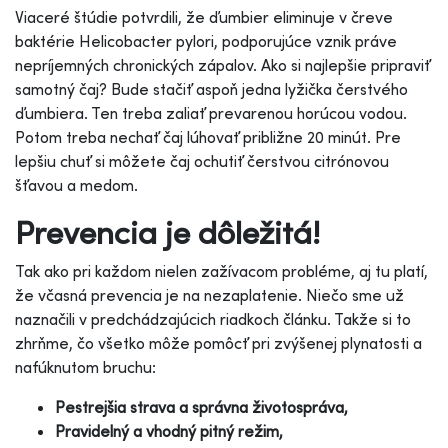
Viaceré štúdie potvrdili, že ďumbier eliminuje v čreve
baktérie Helicobacter pylori, podporujúce vznik práve
nepríjemných chronických zápalov. Ako si najlepšie pripraviť
samotný čaj? Bude stačiť aspoň jedna lyžička čerstvého
ďumbiera. Ten treba zaliať prevarenou horúcou vodou.
Potom treba nechať čaj lúhovať približne 20 minút. Pre
lepšiu chuť si môžete čaj ochutiť čerstvou citrónovou
šťavou a medom.
Prevencia je dôležitá!
Tak ako pri každom nielen zažívacom probléme, aj tu platí,
že včasná prevencia je na nezaplatenie. Niečo sme už
naznačili v predchádzajúcich riadkoch článku. Takže si to
zhrňme, čo všetko môže pomôcť pri zvýšenej plynatosti a
nafúknutom bruchu:
Pestrejšia strava a správna životospráva,
Pravidelný a vhodný pitný režim,