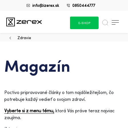
info@izerex.sk
0850444777
E-SHOP
Zdravie
Magazín
Poctivo pripravované články o tom najdôležitejšom, čo
potrebuje každý vedieť o svojom zdraví.
Vyberte si z menu tému,
ktorá Vás práve teraz najviac
zaujíma.