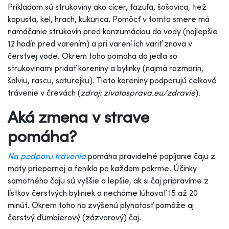
Príkladom sú strukoviny ako cícer, fazuľa, šošovica, tiež
kapusta, kel, hrach, kukurica. Pomôcť v tomto smere má
namáčanie strukovín pred konzumáciou do vody (najlepšie
12 hodín pred varením) a pri varení ich variť znova v
čerstvej vode. Okrem toho pomáha do jedla so
strukovinami pridať koreniny a bylinky (najmä rozmarín,
šalviu, rascu, saturejku). Tieto koreniny podporujú celkové
trávenie v črevách (
zdroj: zivotosprava.eu/zdravie
).
Aká zmena v strave
pomáha?
Na podporu trávenia
pomáha pravidelné popíjanie čaju z
mäty priepornej a fenikla po každom pokrme. Účinky
samotného čaju sú vyššie a lepšie, ak si čaj pripravíme z
lístkov čerstvých byliniek a necháme lúhovať 15 až 20
minút. Okrem toho na zvýšenú plynatosť pomôže aj
čerstvý ďumbierový (zázvorový) čaj.