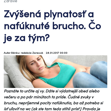
Zdravie
Zvýšená plynatosť a
nafúknuté brucho. Čo
je za tým?
Autor článku: redakcia Zerex.sk
28.01.2017 00:00
Poznáte to určite aj vy. Dáte si výdatnejší obed alebo
večeru a po pár minútach to príde. Čudné zvuky v
bruchu, nepríjemné pocity nafúknutia, ba až potreba si
ísť uľaviť na wc (ak ste tam teda stihli prísť
J
Pravda je