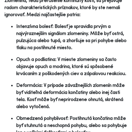
Zlomenina, teda prerušenie kontinuity kosti, sa prejavuje
radom charakteristických príznakov, ktoré by ste nemali
ignorovať. Medzi najčastejšie patria:
Intenzívna bolesť: Bolesť je spravidla prvým a
najvýraznejším signálom zlomeniny. Môže byť ostrá,
pulzujúca alebo tupá, a zhoršuje sa pri pohybe alebo
tlaku na postihnuté miesto.
Opuch a podliatina: V mieste zlomeniny sa často
objavuje opuch a modrina, ktoré sú spôsobené
krvácaním z poškodených ciev a zápalovou reakciou.
Deformácia: V prípade závažnejších zlomenín môže
byť viditeľná deformácia končatiny alebo inej časti
tela. Kosť môže byť neprirodzene ohnutá, skrátená
alebo vytočená.
Obmedzená pohyblivosť: Postihnutá končatina môže
byť stuhnutá a neschopná pohybu, alebo sa pohybuje