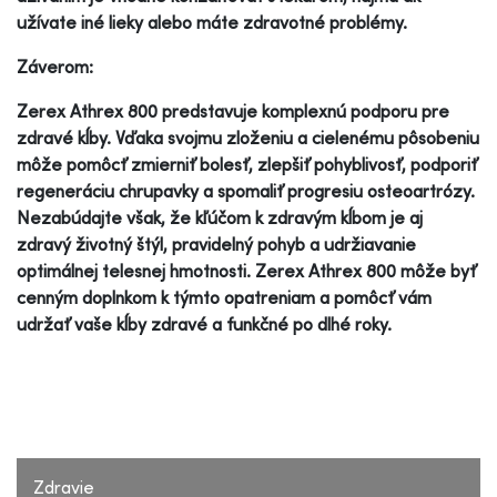
užívate iné lieky alebo máte zdravotné problémy.
Záverom:
Zerex Athrex 800 predstavuje komplexnú podporu pre
zdravé kĺby. Vďaka svojmu zloženiu a cielenému pôsobeniu
môže pomôcť zmierniť bolesť, zlepšiť pohyblivosť, podporiť
regeneráciu chrupavky a spomaliť progresiu osteoartrózy.
Nezabúdajte však, že kľúčom k zdravým kĺbom je aj
zdravý životný štýl, pravidelný pohyb a udržiavanie
optimálnej telesnej hmotnosti. Zerex Athrex 800 môže byť
cenným doplnkom k týmto opatreniam a pomôcť vám
udržať vaše kĺby zdravé a funkčné po dlhé roky.
Zdravie