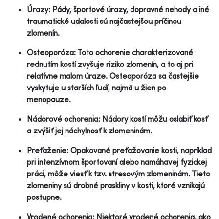
Úrazy: Pády, športové úrazy, dopravné nehody a iné
traumatické udalosti sú najčastejšou príčinou
zlomenín.
Osteoporóza: Toto ochorenie charakterizované
rednutím kostí zvyšuje riziko zlomenín, a to aj pri
relatívne malom úraze. Osteoporóza sa častejšie
vyskytuje u starších ľudí, najmä u žien po
menopauze.
Nádorové ochorenia: Nádory kostí môžu oslabiť kosť
a zvýšiť jej náchylnosť k zlomeninám.
Preťaženie: Opakované preťažovanie kosti, napríklad
pri intenzívnom športovaní alebo namáhavej fyzickej
práci, môže viesť k tzv. stresovým zlomeninám. Tieto
zlomeniny sú drobné praskliny v kosti, ktoré vznikajú
postupne.
Vrodené ochorenia: Niektoré vrodené ochorenia, ako