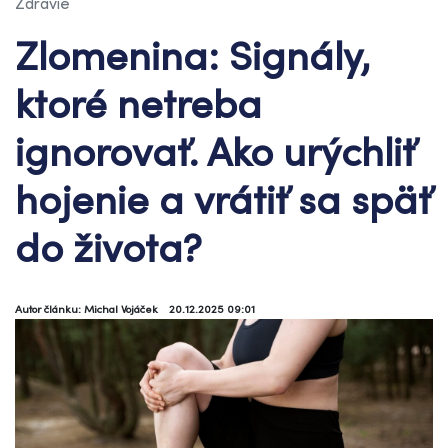
Zdravie
Zlomenina: Signály,
ktoré netreba
ignorovať. Ako urýchliť
hojenie a vrátiť sa späť
do života?
Autor článku: Michal Vojáček
20.12.2025 09:01