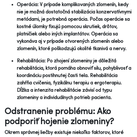
Operácia: V prípade komplikovaných zlomenín, kedy
nie je možná dostatočná stabilizácia konzervatívnymi
metódami, je potrebná operácia. Počas operácie sa
kostné úlomky fixujú pomocou skrutiek, drôtov,
platničiek alebo iných implantátov. Operácia sa
vykonáva aj v prípade otvorených zlomenín alebo
zlomenín, ktoré poškodzujú okolité tkanivá a nervy.
Rehabilitácia: Po zhojení zlomeniny je dôležitá
rehabilitácia, ktorá pomáha obnoviť silu, pohyblivosť a
koordináciu postihnutej časti tela. Rehabilitácia
zahŕňa cvičenia, fyzikálnu terapiu a ergoterapiu.
Dĺžka a intenzita rehabilitácie závisí od typu
zlomeniny a individuálnych potrieb pacienta.
Odstranenie problému: Ako
podporiť hojenie zlomeniny?
Okrem správnej liečby existuje niekoľko faktorov, ktoré