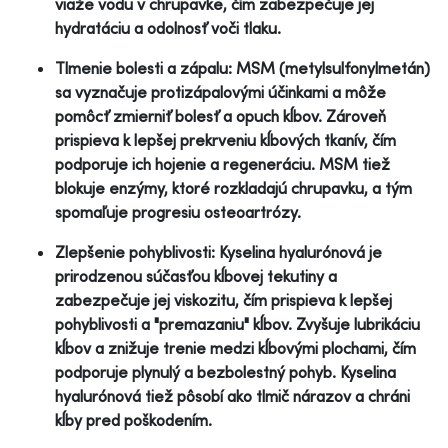
viaže vodu v chrupavke, čím zabezpečuje jej
hydratáciu a odolnosť voči tlaku.
Tlmenie bolesti a zápalu: MSM (metylsulfonylmetán)
sa vyznačuje protizápalovými účinkami a môže
pomôcť zmierniť bolesť a opuch kĺbov. Zároveň
prispieva k lepšej prekrveniu kĺbových tkanív, čím
podporuje ich hojenie a regeneráciu. MSM tiež
blokuje enzýmy, ktoré rozkladajú chrupavku, a tým
spomaľuje progresiu osteoartrózy.
Zlepšenie pohyblivosti: Kyselina hyalurónová je
prirodzenou súčasťou kĺbovej tekutiny a
zabezpečuje jej viskozitu, čím prispieva k lepšej
pohyblivosti a "premazaniu" kĺbov. Zvyšuje lubrikáciu
kĺbov a znižuje trenie medzi kĺbovými plochami, čím
podporuje plynulý a bezbolestný pohyb. Kyselina
hyalurónová tiež pôsobí ako tlmič nárazov a chráni
kĺby pred poškodením.