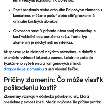
len s veľkými ťažkosťami a bolesťou.
Pocit praskania alebo drhnutia: Pri pohybe zlomenou
končatinou môžete počuť alebo cítiť praskanie či
drhnutie kostných úlomkov.
Otvorená rana: V prípade otvorenej zlomeniny je
kosť viditeľná cez porušenú kožu. Tento typ
zlomeniny je náchylnejší na infekciu.
Ak spozorujete niektorý z týchto príznakov, je dôležité
okamžite vyhľadať lekársku pomoc. Lekár na základe
fyzikálneho vyšetrenia a röntgenových snímok
diagnostikuje zlomeninu
a určí vhodnú liečbu.
Príčiny zlomenín: Čo môže viesť k
poškodeniu kosti?
Zlomeniny vznikajú v dôsledku pôsobenia sily, ktorá
presiahne pevnosť kosti. Medzi najčastejšie príčiny patria: