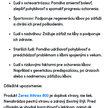
Ľudí s osteoartrózou: Pomáha zmierniť bolesť,
zlepšiť pohyblivosť a spomaliť progresiu ochorenia.
Športovcov: Podporuje regeneráciu kĺbov po záťaži
a chráni ich pred poškodením.
Ľudí s nadváhou: Znižuje záťaž na kĺby a podporuje
ich zdravie.
Starších ľudí: Pomáha udržiavať pohyblivosť a
predchádzať problémom s kĺbmi spojenými s vekom.
Ľudí s rizikovými faktormi pre ochorenia kĺbov:
Napríklad s genetickou predispozíciou, po úrazoch
alebo s nadmernou záťažou kĺbov.
Dôležité upozornenie:
Produkt
Zerex Athrex 800
je doplnok stravy, nie liek.
Nenahrádza pestrú stravu a zdravý životný štýl. Pred
užívaním je vhodné konzultovať s lekárom, najmä ak