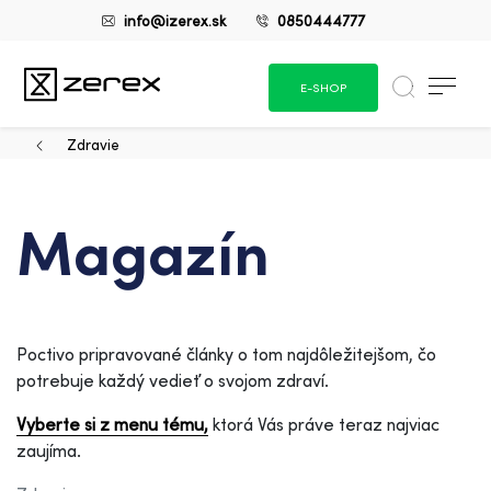
info@izerex.sk
0850444777
E-SHOP
Zdravie
Magazín
Poctivo pripravované články o tom najdôležitejšom, čo
potrebuje každý vedieť o svojom zdraví.
Vyberte si z menu tému,
ktorá Vás práve teraz najviac
zaujíma.