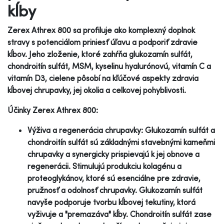
kĺby
Zerex Athrex 800 sa profiluje ako komplexný doplnok
stravy s potenciálom priniesť úľavu a podporiť zdravie
kĺbov. Jeho zloženie, ktoré zahŕňa glukozamín sulfát,
chondroitín sulfát, MSM, kyselinu hyalurónovú, vitamín C a
vitamín D3, cielene pôsobí na kľúčové aspekty zdravia
kĺbovej chrupavky, jej okolia a celkovej pohyblivosti.
Účinky Zerex Athrex 800:
Výživa a regenerácia chrupavky: Glukozamín sulfát a
chondroitín sulfát sú základnými stavebnými kameňmi
chrupavky a synergicky prispievajú k jej obnove a
regenerácii. Stimulujú produkciu kolagénu a
proteoglykánov, ktoré sú esenciálne pre zdravie,
pružnosť a odolnosť chrupavky. Glukozamín sulfát
navyše podporuje tvorbu kĺbovej tekutiny, ktorá
vyživuje a "premazáva" kĺby. Chondroitín sulfát zase