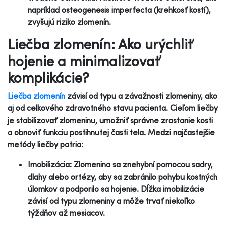
napríklad osteogenesis imperfecta (krehkosť kostí),
zvyšujú riziko zlomenín.
Liečba zlomenín: Ako urýchliť
hojenie a minimalizovať
komplikácie?
Liečba zlomenín
závisí od typu a závažnosti zlomeniny, ako
aj od celkového zdravotného stavu pacienta. Cieľom liečby
je stabilizovať zlomeninu, umožniť správne zrastanie kosti
a obnoviť funkciu postihnutej časti tela. Medzi najčastejšie
metódy liečby patria:
Imobilizácia: Zlomenina sa znehybní pomocou sadry,
dlahy alebo ortézy, aby sa zabránilo pohybu kostných
úlomkov a podporilo sa hojenie. Dĺžka imobilizácie
závisí od typu zlomeniny a môže trvať niekoľko
týždňov až mesiacov.