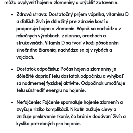
môžu ovplyvniť hojenie zlomeniny a urýchliť zotavenie:
Zdravá strava: Dostatočný príjem vápnika, vitamínu D
a ďalších živín je dôležitý pre zdravie kostí a
podporuje hojenie zlomenín. Vápnik sa nachádza v
mliečnych výrobkoch, zelenine, orechoch a
strukovinách. Vitamín D sa tvorí v koži pôsobením
slnečného žiarenia, nachádza sa aj v rybách a
vajciach.
Dostatok odpočinku: Počas hojenia zlomeniny je
dôležité dopriať telu dostatok odpočinku a vyhýbať
sa nadmernej fyzickej aktivite. Odpočinok umožňuje
telu sústrediť energiu na hojenie.
Nefajčenie: Fajčenie spomaľuje hojenie zlomenín a
zvyšuje riziko komplikácií. Nikotín zužuje cievy a
znižuje prekrvenie tkanív, čo bráni v dodávaní živín a
kyslíka potrebných pre hojenie.