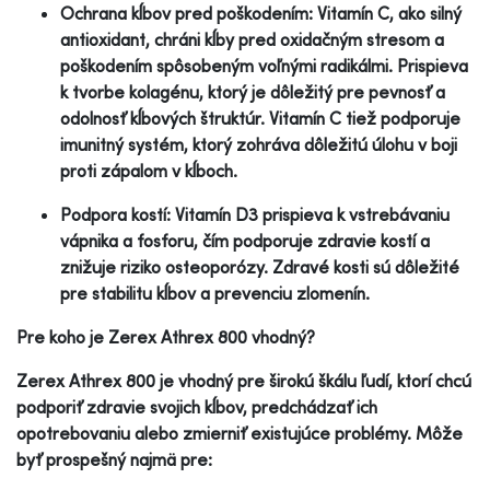
Ochrana kĺbov pred poškodením: Vitamín C, ako silný
antioxidant, chráni kĺby pred oxidačným stresom a
poškodením spôsobeným voľnými radikálmi. Prispieva
k tvorbe kolagénu, ktorý je dôležitý pre pevnosť a
odolnosť kĺbových štruktúr. Vitamín C tiež podporuje
imunitný systém, ktorý zohráva dôležitú úlohu v boji
proti zápalom v kĺboch.
Podpora kostí: Vitamín D3 prispieva k vstrebávaniu
vápnika a fosforu, čím podporuje zdravie kostí a
znižuje riziko osteoporózy. Zdravé kosti sú dôležité
pre stabilitu kĺbov a prevenciu zlomenín.
Pre koho je Zerex Athrex 800 vhodný?
Zerex Athrex 800 je vhodný pre širokú škálu ľudí, ktorí chcú
podporiť zdravie svojich kĺbov, predchádzať ich
opotrebovaniu alebo zmierniť existujúce problémy. Môže
byť prospešný najmä pre: