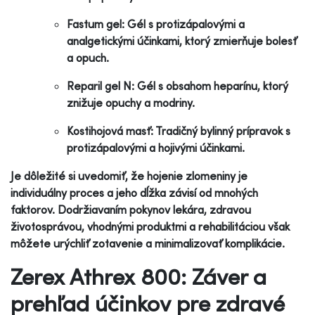
Fastum gel: Gél s protizápalovými a
analgetickými účinkami, ktorý zmierňuje bolesť
a opuch.
Reparil gel N: Gél s obsahom heparínu, ktorý
znižuje opuchy a modriny.
Kostihojová masť: Tradičný bylinný prípravok s
protizápalovými a hojivými účinkami.
Je dôležité si uvedomiť, že hojenie zlomeniny je
individuálny proces a jeho dĺžka závisí od mnohých
faktorov. Dodržiavaním pokynov lekára, zdravou
životosprávou, vhodnými produktmi a rehabilitáciou však
môžete urýchliť zotavenie a minimalizovať komplikácie.
Zerex Athrex 800: Záver a
prehľad účinkov pre zdravé