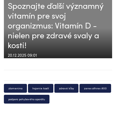
Spoznajte ďalší významný
vitamín pre svoj
organizmus: Vitamín D -
nielen pre zdravé svaly a
kosti!
20.12.2025 09:01
zlomenina
hojenie kostí
zdravé kĺby
zerex athrex 800
podpora pohybového aparátu