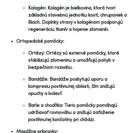
Kolagén: Kolagén je bielkovina, ktorá tvorí
základnú stavebnú jednotku kostí, chrupaviek a
šliach. Doplnky stravy s kolagénom podporujú
regeneráciu tkanív a hojenie zlomenín.
Ortopedické pomôcky:
Ortézy: Ortézy sú externé pomôcky, ktoré
stabilizujú zlomeninu a umožňujú pohyb v
bezpečnom rozsahu.
Bandáže: Bandáže poskytujú oporu a
kompresiu postihnutej oblasti, čím znižujú
opuchy a bolesť.
Barle a chodítka: Tieto pomôcky pomáhajú
udržiavať rovnováhu a znižujú zaťaženie
postihnutej končatiny pri chôdzi.
Masážne prípravky: