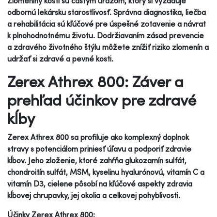
Zlomeniny kostí sú častým úrazom, ktorý si vyžaduje
odbornú lekársku starostlivosť. Správna diagnostika, liečba
a rehabilitácia sú kľúčové pre úspešné zotavenie a návrat
k plnohodnotnému životu. Dodržiavaním zásad prevencie
a zdravého životného štýlu môžete znížiť riziko zlomenín a
udržať si zdravé a pevné kosti.
Zerex Athrex 800: Záver a
prehľad účinkov pre zdravé
kĺby
Zerex Athrex 800 sa profiluje ako komplexný doplnok
stravy s potenciálom priniesť úľavu a podporiť zdravie
kĺbov. Jeho zloženie, ktoré zahŕňa glukozamín sulfát,
chondroitín sulfát, MSM, kyselinu hyalurónovú, vitamín C a
vitamín D3, cielene pôsobí na kľúčové aspekty zdravia
kĺbovej chrupavky, jej okolia a celkovej pohyblivosti.
Účinky Zerex Athrex 800: