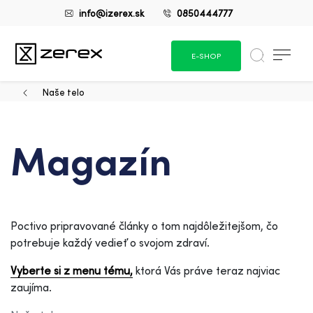
info@izerex.sk
0850444777
E-SHOP
Naše telo
Magazín
Poctivo pripravované články o tom najdôležitejšom, čo
potrebuje každý vedieť o svojom zdraví.
Vyberte si z menu tému,
ktorá Vás práve teraz najviac
zaujíma.