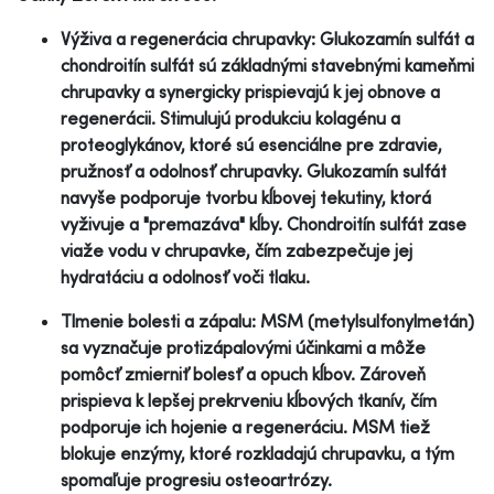
Výživa a regenerácia chrupavky: Glukozamín sulfát a
chondroitín sulfát sú základnými stavebnými kameňmi
chrupavky a synergicky prispievajú k jej obnove a
regenerácii. Stimulujú produkciu kolagénu a
proteoglykánov, ktoré sú esenciálne pre zdravie,
pružnosť a odolnosť chrupavky. Glukozamín sulfát
navyše podporuje tvorbu kĺbovej tekutiny, ktorá
vyživuje a "premazáva" kĺby. Chondroitín sulfát zase
viaže vodu v chrupavke, čím zabezpečuje jej
hydratáciu a odolnosť voči tlaku.
Tlmenie bolesti a zápalu: MSM (metylsulfonylmetán)
sa vyznačuje protizápalovými účinkami a môže
pomôcť zmierniť bolesť a opuch kĺbov. Zároveň
prispieva k lepšej prekrveniu kĺbových tkanív, čím
podporuje ich hojenie a regeneráciu. MSM tiež
blokuje enzýmy, ktoré rozkladajú chrupavku, a tým
spomaľuje progresiu osteoartrózy.