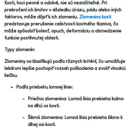
Kosti, hoci pevné a odolné, nie sú nezničiteľné. Pri
prekročení ich limitov v dôsledku úrazu, pádu alebo iných
faktorov, môže dôjsť k ich zlomeniu.
Zlomenina kosti
predstavuje prerušenie celistvosti kostného tkaniva, čo
môže spôsobiť bolesť, opuch, deformáciu a obmedzenie
funkcie postihnutej oblasti.
Typy zlomenín:
Zlomeniny sa klasifikujú podľa rôznych kritérií, čo umožňuje
lekárom lepšie pochopiť rozsah poškodenia a zvoliť vhodnú
liečbu.
Podľa priebehu lomnej línie:
Priečna zlomenina: Lomná línia prebieha kolmo
na dlhú os kosti.
Šikmá zlomenina: Lomná línia prebieha šikmo k
dlhej osi kosti.