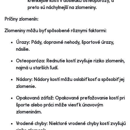
krehkejšie kosti v dôsledku osteoporózy, a
preto sú náchylnejší na zlomeniny.
Príčiny zlomenín:
Zlomeniny môžu byť spôsobené rôznymi faktormi:
Úrazy: Pády, dopravné nehody, športové úrazy,
násilie.
Osteoporóza: Rednutie kostí zvyšuje riziko zlomenín,
najmä u starších ľudí.
Nádory: Nádory kostí môžu oslabiť kosť a spôsobiť jej
zlomenie.
Opakovaná záťaž: Opakované preťažovanie kostí pri
športe alebo práci môže viesť k únavovým
zlomeninám.
Vrodené chyby: Niektoré vrodené chyby kostí zvyšujú