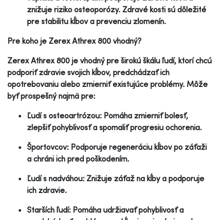
znižuje riziko osteoporózy. Zdravé kosti sú dôležité
pre stabilitu kĺbov a prevenciu zlomenín.
Pre koho je Zerex Athrex 800 vhodný?
Zerex Athrex 800 je vhodný pre širokú škálu ľudí, ktorí chcú
podporiť zdravie svojich kĺbov, predchádzať ich
opotrebovaniu alebo zmierniť existujúce problémy. Môže
byť prospešný najmä pre:
Ľudí s osteoartrózou: Pomáha zmierniť bolesť,
zlepšiť pohyblivosť a spomaliť progresiu ochorenia.
Športovcov: Podporuje regeneráciu kĺbov po záťaži
a chráni ich pred poškodením.
Ľudí s nadváhou: Znižuje záťaž na kĺby a podporuje
ich zdravie.
Starších ľudí: Pomáha udržiavať pohyblivosť a