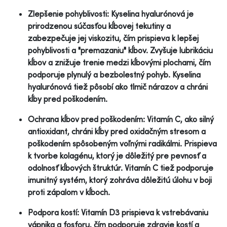
Zlepšenie pohyblivosti: Kyselina hyalurónová je
prirodzenou súčasťou kĺbovej tekutiny a
zabezpečuje jej viskozitu, čím prispieva k lepšej
pohyblivosti a "premazaniu" kĺbov. Zvyšuje lubrikáciu
kĺbov a znižuje trenie medzi kĺbovými plochami, čím
podporuje plynulý a bezbolestný pohyb. Kyselina
hyalurónová tiež pôsobí ako tlmič nárazov a chráni
kĺby pred poškodením.
Ochrana kĺbov pred poškodením: Vitamín C, ako silný
antioxidant, chráni kĺby pred oxidačným stresom a
poškodením spôsobeným voľnými radikálmi. Prispieva
k tvorbe kolagénu, ktorý je dôležitý pre pevnosť a
odolnosť kĺbových štruktúr. Vitamín C tiež podporuje
imunitný systém, ktorý zohráva dôležitú úlohu v boji
proti zápalom v kĺboch.
Podpora kostí: Vitamín D3 prispieva k vstrebávaniu
vápnika a fosforu, čím podporuje zdravie kostí a