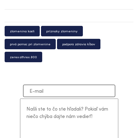
zlomenina kosti
príznaky zlomeniny
prvá pomoc pri zlomenine
podpora zdravia kĺbov
zerex athrex 800