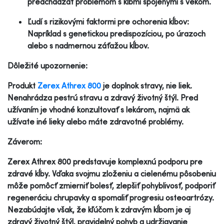
predchádzať problémom s kĺbmi spojenými s vekom.
Ľudí s rizikovými faktormi pre ochorenia kĺbov:
Napríklad s genetickou predispozíciou, po úrazoch
alebo s nadmernou záťažou kĺbov.
Dôležité upozornenie:
Produkt
Zerex Athrex 800
je doplnok stravy, nie liek.
Nenahrádza pestrú stravu a zdravý životný štýl. Pred
užívaním je vhodné konzultovať s lekárom, najmä ak
užívate iné lieky alebo máte zdravotné problémy.
Záverom:
Zerex Athrex 800 predstavuje komplexnú podporu pre
zdravé kĺby. Vďaka svojmu zloženiu a cielenému pôsobeniu
môže pomôcť zmierniť bolesť, zlepšiť pohyblivosť, podporiť
regeneráciu chrupavky a spomaliť progresiu osteoartrózy.
Nezabúdajte však, že kľúčom k zdravým kĺbom je aj
zdravý životný štýl, pravidelný pohyb a udržiavanie