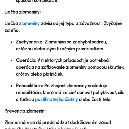
spôsobiť komplikácie.
Liečba zlomeniny:
Liečba
zlomeniny
závisí od jej typu a závažnosti. Zvyčajne
zahŕňa:
Znehybnenie: Zlomenina sa znehybní sadrou,
ortézou alebo iným fixačným prostriedkom.
Operácia: V niektorých prípadoch je potrebná
operácia na zafixovanie zlomeniny pomocou skrutiek,
drôtov alebo platničiek.
Rehabilitácia: Po zhojení zlomeniny nasleduje
rehabilitácia, ktorá má za cieľ obnoviť pohyblivosť, silu
a funkciu
postihnutej končatiny
alebo časti tela.
Prevencia zlomenín:
Zlomeninám sa dá predchádzať dodržiavaním zásad