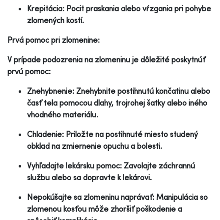
Krepitácia: Pocit praskania alebo vŕzgania pri pohybe
zlomených kostí.
Prvá pomoc pri zlomenine:
V prípade podozrenia na zlomeninu je dôležité poskytnúť
prvú pomoc:
Znehybnenie: Znehybnite postihnutú končatinu alebo
časť tela pomocou dlahy, trojrohej šatky alebo iného
vhodného materiálu.
Chladenie: Priložte na postihnuté miesto studený
obklad na zmiernenie opuchu a bolesti.
Vyhľadajte lekársku pomoc: Zavolajte záchrannú
službu alebo sa dopravte k lekárovi.
Nepokúšajte sa zlomeninu naprávať: Manipulácia so
zlomenou kosťou môže zhoršiť poškodenie a