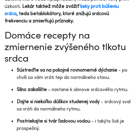
úzkosti.
Lekár taktiež môže zvážiť
lieky proti búšeniu
srdca
, teda betablokátory, ktoré znižujú srdcovú
frekvenciu a zmierňujú príznaky.
Domáce recepty na
zmiernenie zvýšeného tlkotu
srdca
Sústreďte sa na pokojné rovnomerné dýchanie
- po
chvíli sa vám vráti tep do normálneho stavu.
Silno zakašlite
- nastane k obnove srdcového rytmu.
Dajte si niekoľko dúškov studenej vody
- srdcový sval
sa vráti do normálneho rytmu.
Postriekajte si tvár ľadovou vodou
- i takýto šok je
prospešný.