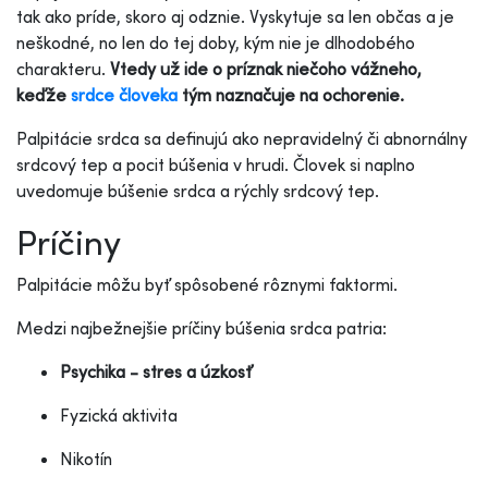
tak ako príde, skoro aj odznie. Vyskytuje sa len občas a je
neškodné, no len do tej doby, kým nie je dlhodobého
charakteru.
Vtedy už ide o príznak niečoho vážneho,
keďže
srdce človeka
tým naznačuje na ochorenie.
Palpitácie srdca sa definujú ako nepravidelný či abnornálny
srdcový tep a pocit búšenia v hrudi. Človek si naplno
uvedomuje búšenie srdca a rýchly srdcový tep.
Príčiny
Palpitácie môžu byť spôsobené rôznymi faktormi.
Medzi najbežnejšie príčiny búšenia srdca patria:
Psychika - stres a úzkosť
Fyzická aktivita
Nikotín