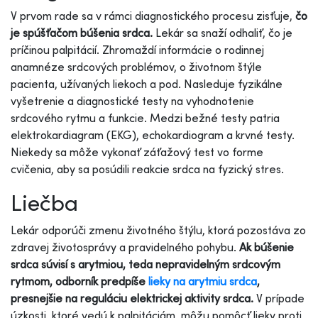
V prvom rade sa v rámci diagnostického procesu zisťuje,
čo
je spúšťačom búšenia srdca.
Lekár sa snaží odhaliť, čo je
príčinou palpitácií. Zhromaždí informácie o rodinnej
anamnéze srdcových problémov, o životnom štýle
pacienta, užívaných liekoch a pod. Nasleduje fyzikálne
vyšetrenie a diagnostické testy na vyhodnotenie
srdcového rytmu a funkcie. Medzi bežné testy patria
elektrokardiagram (EKG), echokardiogram a krvné testy.
Niekedy sa môže vykonať záťažový test vo forme
cvičenia, aby sa posúdili reakcie srdca na fyzický stres.
Liečba
Lekár odporúči zmenu životného štýlu, ktorá pozostáva zo
zdravej životosprávy a pravidelného pohybu.
Ak búšenie
srdca súvisí s arytmiou, teda nepravidelným srdcovým
rytmom, odborník predpíše
lieky na arytmiu srdca
,
presnejšie na reguláciu elektrickej aktivity srdca.
V prípade
úzkosti, ktoré vedú k palpitáciám, môžu pomôcť lieky proti