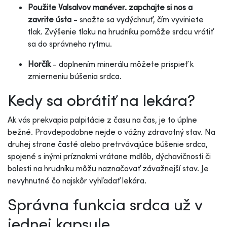
Použite Valsalvov manéver. zapchajte si nos a
zavrite ústa
- snažte sa vydýchnuť, čím vyviniete
tlak. Zvýšenie tlaku na hrudníku pomôže srdcu vrátiť
sa do správneho rytmu.
Horčík
- doplnením minerálu môžete prispieť k
zmierneniu búšenia srdca.
Kedy sa obrátiť na lekára?
Ak vás prekvapia palpitácie z času na čas, je to úplne
bežné. Pravdepodobne nejde o vážny zdravotný stav. Na
druhej strane časté alebo pretrvávajúce búšenie srdca,
spojené s inými príznakmi vrátane mdlôb, dýchavičnosti či
bolesti na hrudníku môžu naznačovať závažnejší stav. Je
nevyhnutné čo najskôr vyhľadať lekára.
Správna funkcia srdca už v
jednej kapsule