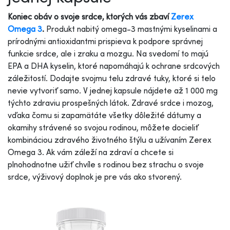
Koniec obáv o svoje srdce, ktorých vás zbaví
Zerex
Omega 3
.
Produkt nabitý omega-3 mastnými kyselinami a
prírodnými antioxidantmi prispieva k podpore správnej
funkcie srdce, ale i zraku a mozgu. Na svedomí to majú
EPA a DHA kyselin, ktoré napomáhajú k ochrane srdcových
záležitostí. Dodajte svojmu telu zdravé tuky, ktoré si telo
nevie vytvoriť samo. V jednej kapsule nájdete až 1 000 mg
týchto zdraviu prospešných látok. Zdravé srdce i mozog,
vďaka čomu si zapamätáte všetky dôležité dátumy a
okamihy strávené so svojou rodinou, môžete docieliť
kombináciou zdravého životného štýlu a užívaním Zerex
Omega 3. Ak vám záleží na zdraví a chcete si
plnohodnotne užiť chvíle s rodinou bez strachu o svoje
srdce, výživový doplnok je pre vás ako stvorený.