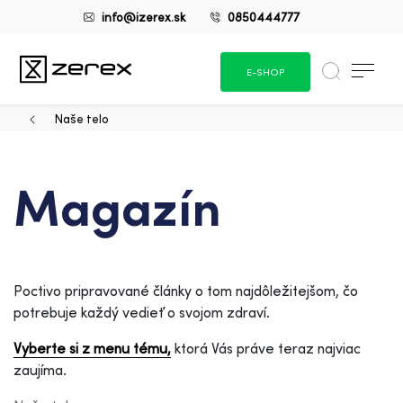
info@izerex.sk
0850444777
E-SHOP
Naše telo
Magazín
Poctivo pripravované články o tom najdôležitejšom, čo
potrebuje každý vedieť o svojom zdraví.
Vyberte si z menu tému,
ktorá Vás práve teraz najviac
zaujíma.