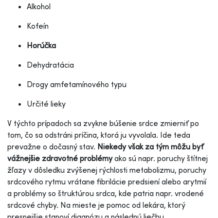
Alkohol
Kofeín
Horúčka
Dehydratácia
Drogy amfetamínového typu
Určité lieky
V týchto prípadoch sa zvykne búšenie srdce zmierniť po
tom, čo sa odstráni príčina, ktorá ju vyvolala. Ide teda
prevažne o dočasný stav.
Niekedy však za tým môžu byť
vážnejšie zdravotné problémy
ako sú napr. poruchy štítnej
žľazy v dôsledku zvýšenej rýchlosti metabolizmu, poruchy
srdcového rytmu vrátane fibrilácie predsiení alebo arytmií
a problémy so štruktúrou srdca, kde patria napr. vrodené
srdcové chyby. Na mieste je pomoc od lekára, ktorý
presnejšie stanoví diagnózu a následnú liečbu.