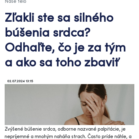
Naše telo
Zľakli ste sa silného
búšenia srdca?
Odhaľte, čo je za tým
a ako sa toho zbaviť
02.07.2024 13:15
Zvýšené búšenie srdca, odborne nazvané palpitácie, je
nepríjemné a mnohým naháňa strach. Často príde náhle, a