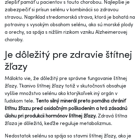
zlepšiť pamäť u pacientov s touto chorobou. Najlepšie je
zabezpečiť si prísun selénu v kombinácii so zdravou
stravou. Napríklad stredomorská strava, ktorá je bohatá na
potraviny s vysokým obsahom selénu, ako sú morské plody
a orechy, sa spája s nižším rizikom vzniku Alzheimerovej
choroby.
Je dôležitý pre zdravie štítnej
žľazy
Málokto vie, že dôležitý pre správne fungovanie štítnej
žľazy. Tkanivo štítnej žľazy totiž v skutočnosti obsahuje
vyššie množstvo selénu ako ktorýkoľvek iný orgán v
ľudskom tele.
Tento silný minerál preto pomáha chrániť
štítnu žľazu pred oxidačným poškodením a hrá zásadnú
úlohu pri produkcii hormónov štítnej žľazy.
Zdravá štítna
žľaza je dôležitá, keďže reguluje metabolizmus.
Nedostatok selénu sa spája so stavmi štítnej žľazy, ako je