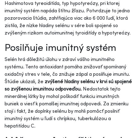
Hashimotova tyreoiditída, typ hypotyreózy, pri ktorej
imunitný systém napáda štítnu žľazu. Potvrdzuje to jedna
pozorovacia štúdia, zahŕňajúca viac ako 6 000 ľudí, ktorá
zistila, že nízke hladiny selénu v sére boli spojené so
zvýšeným rizikom autoimunitnej tyroiditídy a hypotyreózy.
Posilňuje imunitný systém
Selén hrá dôležitú úlohu v zdraví vášho imunitného
systému. Tento antioxidant pomáha znižovať spomínaný
oxidačný stres v tele, čo znižuje zápal a posilňuje imunitu.
Štúdie ukázali, že
zvýšené hladiny selénu v krvi sú spojené
so zvýšenou imunitnou odpoveďou.
Nedostatok tejto
minerálnej látky by mohol poškodiť funkciu imunitných
buniek a viesť k pomalšej imunitnej odpovedi. Za zmienku
stojí i fakt, že doplnky selénu by mohli pomôcť posilniť
imunitný systém u ľudí s chrípkou, tuberkulózou a
hepatitídou C.