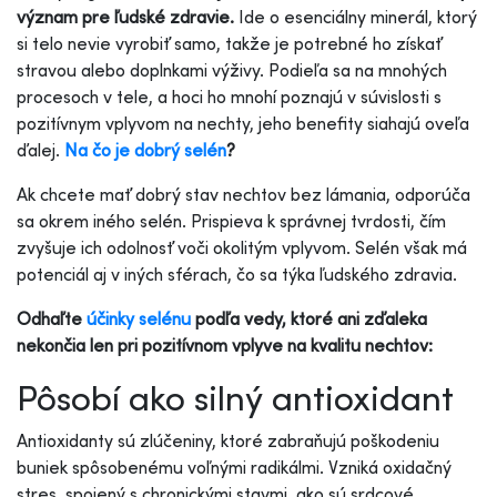
význam pre ľudské zdravie.
Ide o esenciálny minerál, ktorý
si telo nevie vyrobiť samo, takže je potrebné ho získať
stravou alebo doplnkami výživy. Podieľa sa na mnohých
procesoch v tele, a hoci ho mnohí poznajú v súvislosti s
pozitívnym vplyvom na nechty, jeho benefity siahajú oveľa
ďalej.
Na čo je dobrý selén
?
Ak chcete mať dobrý stav nechtov bez lámania, odporúča
sa okrem iného selén. Prispieva k správnej tvrdosti, čím
zvyšuje ich odolnosť voči okolitým vplyvom. Selén však má
potenciál aj v iných sférach, čo sa týka ľudského zdravia.
Odhaľte
účinky selénu
podľa vedy, ktoré ani zďaleka
nekončia len pri pozitívnom vplyve na kvalitu nechtov:
Pôsobí ako silný antioxidant
Antioxidanty sú zlúčeniny, ktoré zabraňujú poškodeniu
buniek spôsobenému voľnými radikálmi. Vzniká oxidačný
stres, spojený s chronickými stavmi, ako sú srdcové