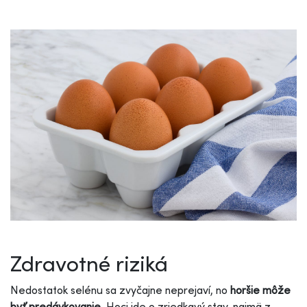
Zdravotné riziká
Nedostatok selénu sa zvyčajne neprejaví, no
horšie môže
byť predávkovanie.
Hoci ide o zriedkavý stav, najmä z