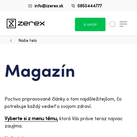
info@izerex.sk
0850444777
E-SHOP
Naše telo
Magazín
Poctivo pripravované články o tom najdôležitejšom, čo
potrebuje každý vedieť o svojom zdraví.
Vyberte si z menu tému,
ktorá Vás práve teraz najviac
zaujíma.