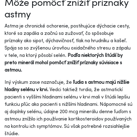
Môže pomôcť znížiť príznaky
astmy
Astma je chronické ochorenie, postihujúce dýchacie cesty,
ktoré sa zapália a začnú sa zužovať, čo spôsobuje
príznaky ako sipot, dýchavičnosť, tlak na hrudníku a kašeľ.
Spája sa so zvýšenou úrovňou oxidačného stresu a zápalu
v tele, na ktorý pôsobí selén.
Podľa niektorých štúdií by
preto minerál mohol pomôcť znížiť príznaky súvisiace s
astmou.
Iný výskum zase naznačuje, že
ľudia s astmou majú nižšie
hladiny selénu v krvi.
Vedci taktiež tvrdia, že astmatickí
pacienti s vyššími hladinami selénu v krvi mali v štúdii lepšiu
funkciu pľúc ako pacienti s nižšími hladinami. Nápomocné sú
aj doplnky selénu, údajne 200 mcg minerálu denne ľuďom s
astmou znížilo ich používanie kortikosteroidov používaných
na kontrolu ich symptómov. Sú však potrebné rozsiahlejšie
štúdie.