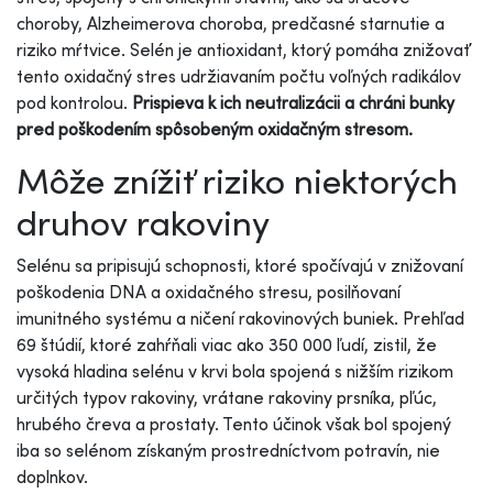
choroby, Alzheimerova choroba, predčasné starnutie a
riziko mŕtvice. Selén je antioxidant, ktorý pomáha znižovať
tento oxidačný stres udržiavaním počtu voľných radikálov
pod kontrolou.
Prispieva k ich neutralizácii a chráni bunky
pred poškodením spôsobeným oxidačným stresom.
Môže znížiť riziko niektorých
druhov rakoviny
Selénu sa pripisujú schopnosti, ktoré spočívajú v znižovaní
poškodenia DNA a oxidačného stresu, posilňovaní
imunitného systému a ničení rakovinových buniek. Prehľad
69 štúdií, ktoré zahŕňali viac ako 350 000 ľudí, zistil, že
vysoká hladina selénu v krvi bola spojená s nižším rizikom
určitých typov rakoviny, vrátane rakoviny prsníka, pľúc,
hrubého čreva a prostaty. Tento účinok však bol spojený
iba so selénom získaným prostredníctvom potravín, nie
doplnkov.