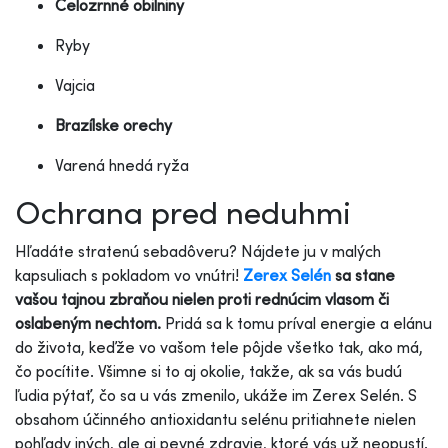
Celozrnné obilniny
Ryby
Vajcia
Brazílske orechy
Varená hnedá ryža
Ochrana pred neduhmi
Hľadáte stratenú sebadôveru? Nájdete ju v malých
kapsuliach s pokladom vo vnútri!
Zerex Selén
sa stane
vašou tajnou zbraňou nielen proti rednúcim vlasom či
oslabeným nechtom.
Pridá sa k tomu príval energie a elánu
do života, keďže vo vašom tele pôjde všetko tak, ako má,
čo pocítite. Všimne si to aj okolie, takže, ak sa vás budú
ľudia pýtať, čo sa u vás zmenilo, ukáže im Zerex Selén. S
obsahom účinného antioxidantu selénu pritiahnete nielen
pohľady iných, ale aj pevné zdravie, ktoré vás už neopustí.