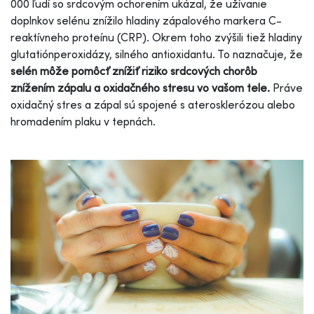
000 ľudí so srdcovým ochorením ukázal, že užívanie
doplnkov selénu znížilo hladiny zápalového markera C-
reaktívneho proteínu (CRP). Okrem toho zvýšili tiež hladiny
glutatiónperoxidázy, silného antioxidantu. To naznačuje, že
selén môže pomôcť znížiť riziko srdcových chorôb
znížením zápalu a oxidačného stresu vo vašom tele.
Práve
oxidačný stres a zápal sú spojené s aterosklerózou alebo
hromadením plaku v tepnách.