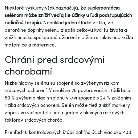
Niektoré výskumy však naznačujú, že
suplementácia
selénom môže znížiť vedľajšie účinky u ľudí podstupujúcich
radiačnú terapiu.
Napríklad jedna štúdia zistila, že
perorálne doplnky selénu zlepšili celkovú kvalitu života a
znížili hnačku spôsobenú ožiarením u žien s rakovinou krčka
maternice a maternice.
Chráni pred srdcovými
chorobami
Nízke hladiny selénu sú spojené so zvýšeným rizikom
srdcových ochorení. V analýze 25 pozorovacích štúdií bolo
50 % zvýšenie hladín selénu v krvi spojené s 24 % znížením
rizika srdcových ochorení. Selén môže tiež znížiť markery
zápalu vo vašom tele, ide o jeden z hlavných rizikových
faktorov srdcových chorôb.
Prehľad 16 kontrolovaných štúdií zahŕňajúcich viac ako 433