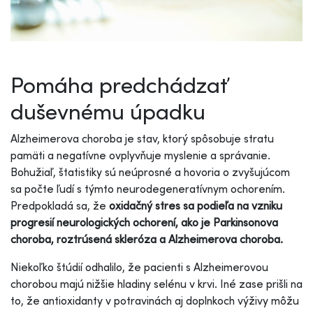
Pomáha predchádzať
duševnému úpadku
Alzheimerova choroba je stav, ktorý spôsobuje stratu
pamäti a negatívne ovplyvňuje myslenie a správanie.
Bohužiaľ, štatistiky sú neúprosné a hovoria o zvyšujúcom
sa počte ľudí s týmto neurodegeneratívnym ochorením.
Predpokladá sa, že
oxidačný stres sa podieľa na vzniku
progresií neurologických ochorení, ako je Parkinsonova
choroba, roztrúsená skleróza a Alzheimerova choroba.
Niekoľko štúdií odhalilo, že pacienti s Alzheimerovou
chorobou majú nižšie hladiny selénu v krvi. Iné zase prišli na
to, že antioxidanty v potravinách aj doplnkoch výživy môžu