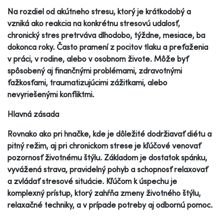
Na rozdiel od akútneho stresu, ktorý je krátkodobý a
vzniká ako reakcia na konkrétnu stresovú udalosť,
chronický stres pretrváva dlhodobo, týždne, mesiace, ba
dokonca roky. Často pramení z pocitov tlaku a preťaženia
v práci, v rodine, alebo v osobnom živote. Môže byť
spôsobený aj finančnými problémami, zdravotnými
ťažkosťami, traumatizujúcimi zážitkami, alebo
nevyriešenými konfliktmi.
Hlavná zásada
Rovnako ako pri hnačke, kde je dôležité dodržiavať diétu a
pitný režim, aj pri chronickom strese je kľúčové venovať
pozornosť životnému štýlu. Základom je dostatok spánku,
vyvážená strava, pravidelný pohyb a schopnosť relaxovať
a zvládať stresové situácie. Kľúčom k úspechu je
komplexný prístup, ktorý zahŕňa zmeny životného štýlu,
relaxačné techniky, a v prípade potreby aj odbornú pomoc.