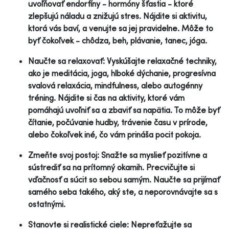
uvoľňovať endorfíny - hormóny šťastia - ktoré
zlepšujú náladu a znižujú stres. Nájdite si aktivitu,
ktorá vás baví, a venujte sa jej pravidelne. Môže to
byť čokoľvek - chôdza, beh, plávanie, tanec, jóga.
Naučte sa relaxovať: Vyskúšajte relaxačné techniky,
ako je meditácia, joga, hlboké dýchanie, progresívna
svalová relaxácia, mindfulness, alebo autogénny
tréning. Nájdite si čas na aktivity, ktoré vám
pomáhajú uvoľniť sa a zbaviť sa napätia. To môže byť
čítanie, počúvanie hudby, trávenie času v prírode,
alebo čokoľvek iné, čo vám prináša pocit pokoja.
Zmeňte svoj postoj: Snažte sa myslieť pozitívne a
sústrediť sa na prítomný okamih. Precvičujte si
vďačnosť a súcit so sebou samým. Naučte sa prijímať
samého seba takého, aký ste, a neporovnávajte sa s
ostatnými.
Stanovte si realistické ciele: Nepreťažujte sa