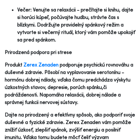
Večer: Venujte sa relaxácii - prečítajte si knihu, dajte
si horúci kúpeľ, počúvajte hudbu, strávte čas s
blízkymi. Dodržujte pravidelný spánkový režim a
vytvorte si večerný rituál, ktorý vám pomôže upokojiť
sa pred spánkom.
Prirodzená podpora pri strese
Produkt
Zerex Zenaden
podporuje psychickú rovnováhu a
duševné zdravie. Pôsobí na vyplavovanie serotonínu -
hormónu dobrej nálady, vďaka čomu predchádza výskytu
úzkostných stavov, depresie, porúch spánku,či
podráždenosti. Napomáha relaxácii, dobrej nálade a
správnej funkcii nervovej sústavy.
Dajte na prirodzený a efektívny spôsob, ako podporiť svoje
duševné a fyzické zdravie. Zerex Zenaden vám pomôže
znížiť úzkosť, zlepšiť spánok, zvýšiť energiu a posilniť
imunitu. Vďaka tomu budete môcť čeliť výzvam