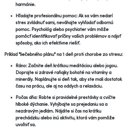
harmónie.
Hľadajte profesionálnu pomoc: Ak sa vám nedarí
stres zvládnuť sami, neváhajte vyhľadať odbornú
pomoc. Psychológ alebo psychiater vám môže
pomôcť identifikovať príčiny vašich problémov a nájsť
spôsoby, ako ich efektívne riešiť.
Príklad "liečebného plánu" na 1 deň proti chorobe zo stresu:
Ráno: Začnite deň krátkou meditáciou alebo jogou.
Doprajte si zdravé raňajky bohaté na vitamíny a
minerály. Naplánujte si deň tak, aby ste mali dostatok
času na prácu, ale aj na oddych a relaxáciu.
Počas dňa: Robte si pravidelné prestávky a cvičte
hlboké dýchanie. Vyhýbajte sa prejedaniu sa a
nezdravým jedlám. Nájdite si čas na krátku
prechádzku alebo inú aktivitu, ktorá vám pomôže
uvoľniť sa.