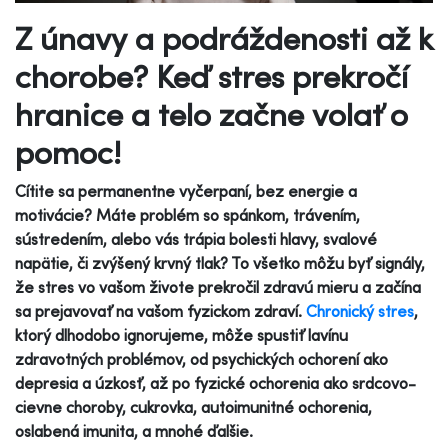
Z únavy a podráždenosti až k
chorobe? Keď stres prekročí
hranice a telo začne volať o
pomoc!
Cítite sa permanentne vyčerpaní, bez energie a
motivácie? Máte problém so spánkom, trávením,
sústredením, alebo vás trápia bolesti hlavy, svalové
napätie, či zvýšený krvný tlak? To všetko môžu byť signály,
že stres vo vašom živote prekročil zdravú mieru a začína
sa prejavovať na vašom fyzickom zdraví.
Chronický stres
,
ktorý dlhodobo ignorujeme, môže spustiť lavínu
zdravotných problémov, od psychických ochorení ako
depresia a úzkosť, až po fyzické ochorenia ako srdcovo-
cievne choroby, cukrovka, autoimunitné ochorenia,
oslabená imunita, a mnohé ďalšie.