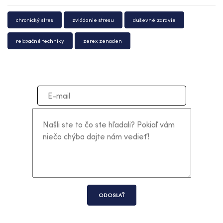
chronický stres
zvládanie stresu
duševné zdravie
relaxačné techniky
zerex zenaden
ODOSLAŤ