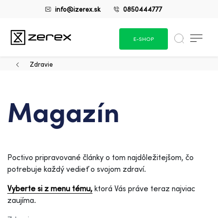
info@izerex.sk
0850444777
E-SHOP
Zdravie
Magazín
Poctivo pripravované články o tom najdôležitejšom, čo
potrebuje každý vedieť o svojom zdraví.
Vyberte si z menu tému,
ktorá Vás práve teraz najviac
zaujíma.