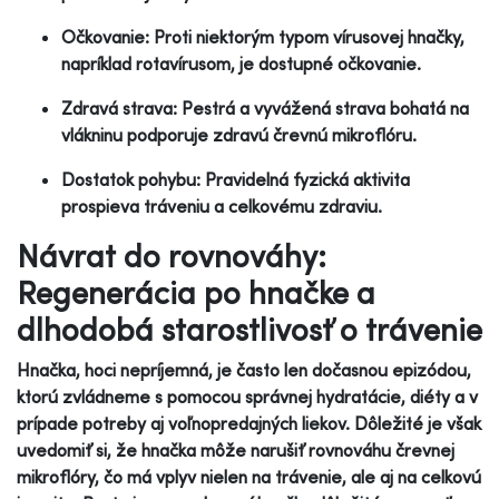
Očkovanie: Proti niektorým typom vírusovej hnačky,
napríklad rotavírusom, je dostupné očkovanie.
Zdravá strava: Pestrá a vyvážená strava bohatá na
vlákninu podporuje zdravú črevnú mikroflóru.
Dostatok pohybu: Pravidelná fyzická aktivita
prospieva tráveniu a celkovému zdraviu.
Návrat do rovnováhy:
Regenerácia po hnačke a
dlhodobá starostlivosť o trávenie
Hnačka, hoci nepríjemná, je často len dočasnou epizódou,
ktorú zvládneme s pomocou správnej hydratácie, diéty a v
prípade potreby aj voľnopredajných liekov. Dôležité je však
uvedomiť si, že hnačka môže narušiť rovnováhu črevnej
mikroflóry, čo má vplyv nielen na trávenie, ale aj na celkovú