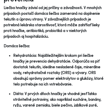
Liečba hnačky závisí od jej príčiny a závažnosti. V mnohých
prípadoch postačí domáca liečba zameraná na doplnenie
tekutín a úpravu stravy. V závažnejších prípadoch je
potrebná lekárska starostlivosť, ktorá môže zahŕňať lieky
proti hnačke, antibiotiká, probiotiká a v niektorých
prípadoch aj hospitalizáciu.
Domáca liečba:
Rehydratácia: Najdôležitejším krokom pri liečbe
hnačky je prevencia dehydratácie. Odporúča sa piť
dostatok tekutín, ideálne nesladené čaje, minerálne
vody, rehydratačné roztoky (ORS) a vývary. ORS
obsahujú správny pomer elektrolytov a glukózy, ktoré
telo potrebuje na ich vstrebávanie.
Diéta: V prvých dňoch hnačky je vhodné jesť ľahko
stráviteľné potraviny, ako napríklad sucháre, banány,
ryžu, varené zemiaky, biele pečivo, jablkové pyré,