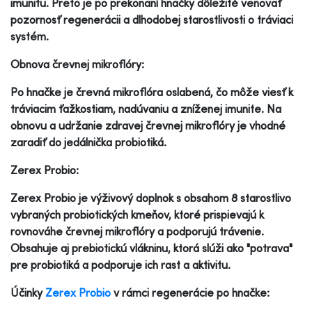
imunitu. Preto je po prekonaní hnačky dôležité venovať
pozornosť regenerácii a dlhodobej starostlivosti o tráviaci
systém.
Obnova črevnej mikroflóry:
Po hnačke je črevná mikroflóra oslabená, čo môže viesť k
tráviacim ťažkostiam, nadúvaniu a zníženej imunite. Na
obnovu a udržanie zdravej črevnej mikroflóry je vhodné
zaradiť do jedálnička probiotiká.
Zerex Probio:
Zerex Probio je výživový doplnok s obsahom 8 starostlivo
vybraných probiotických kmeňov, ktoré prispievajú k
rovnováhe črevnej mikroflóry a podporujú trávenie.
Obsahuje aj prebiotickú vlákninu, ktorá slúži ako "potrava"
pre probiotiká a podporuje ich rast a aktivitu.
Účinky
Zerex Probio
v rámci regenerácie po hnačke: