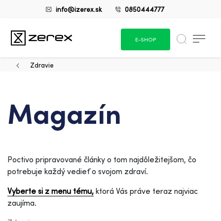
info@izerex.sk
0850444777
E-SHOP
Zdravie
Magazín
Poctivo pripravované články o tom najdôležitejšom, čo
potrebuje každý vedieť o svojom zdraví.
Vyberte si z menu tému,
ktorá Vás práve teraz najviac
zaujíma.