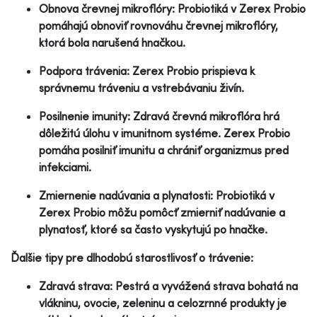
Obnova črevnej mikroflóry: Probiotiká v Zerex Probio
pomáhajú obnoviť rovnováhu črevnej mikroflóry,
ktorá bola narušená hnačkou.
Podpora trávenia: Zerex Probio prispieva k
správnemu tráveniu a vstrebávaniu živín.
Posilnenie imunity: Zdravá črevná mikroflóra hrá
dôležitú úlohu v imunitnom systéme. Zerex Probio
pomáha posilniť imunitu a chrániť organizmus pred
infekciami.
Zmiernenie nadúvania a plynatosti: Probiotiká v
Zerex Probio môžu pomôcť zmierniť nadúvanie a
plynatosť, ktoré sa často vyskytujú po hnačke.
Ďalšie tipy pre dlhodobú starostlivosť o trávenie:
Zdravá strava: Pestrá a vyvážená strava bohatá na
vlákninu, ovocie, zeleninu a celozrnné produkty je