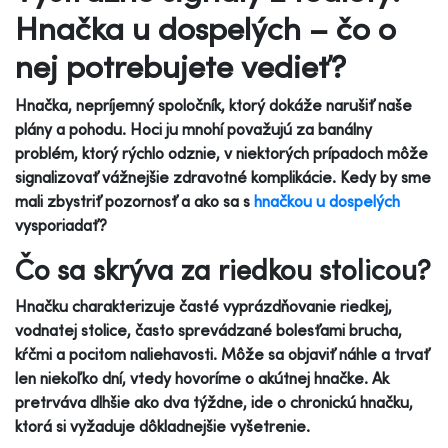
Hnačka u dospelých – čo o
nej potrebujete vedieť?
Hnačka, nepríjemný spoločník, ktorý dokáže narušiť naše
plány a pohodu. Hoci ju mnohí považujú za banálny
problém, ktorý rýchlo odznie, v niektorých prípadoch môže
signalizovať vážnejšie zdravotné komplikácie. Kedy by sme
mali zbystriť pozornosť a ako sa s
hnačkou u dospelých
vysporiadať?
Čo sa skrýva za riedkou stolicou?
Hnačku charakterizuje časté vyprázdňovanie riedkej,
vodnatej stolice, často sprevádzané bolesťami brucha,
kŕčmi a pocitom naliehavosti. Môže sa objaviť náhle a trvať
len niekoľko dní, vtedy hovoríme o akútnej hnačke. Ak
pretrváva dlhšie ako dva týždne, ide o chronickú hnačku,
ktorá si vyžaduje dôkladnejšie vyšetrenie.