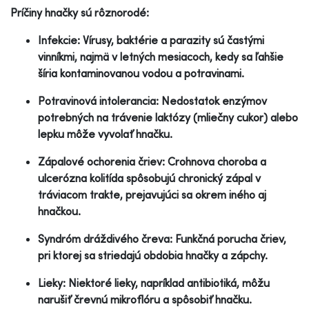
Príčiny hnačky sú rôznorodé:
Infekcie: Vírusy, baktérie a parazity sú častými
vinníkmi, najmä v letných mesiacoch, kedy sa ľahšie
šíria kontaminovanou vodou a potravinami.
Potravinová intolerancia: Nedostatok enzýmov
potrebných na trávenie laktózy (mliečny cukor) alebo
lepku môže vyvolať hnačku.
Zápalové ochorenia čriev: Crohnova choroba a
ulcerózna kolitída spôsobujú chronický zápal v
tráviacom trakte, prejavujúci sa okrem iného aj
hnačkou.
Syndróm dráždivého čreva: Funkčná porucha čriev,
pri ktorej sa striedajú obdobia hnačky a zápchy.
Lieky: Niektoré lieky, napríklad antibiotiká, môžu
narušiť črevnú mikroflóru a spôsobiť hnačku.