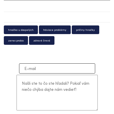
hnačka u dospelých
tráviace problémy
príčiny hnačky
zerex probio
zdravé črevá