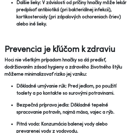
Ďalšie lieky: V závislosti od príčiny hnačky môže lekár
predpísať antibiotiká (pri bakteriálnej infekcii),
kortikosteroidy (pri zápalových ochoreniach čriev)
alebo iné lieky.
Prevencia je kľúčom k zdraviu
Hoci nie všetkým prípadom hnačky sa dá predísť,
dodržiavaním zásad hygieny a zdravého životného štýlu
môžeme minimalizovať riziko jej vzniku:
Dôkladné umývanie rúk: Pred jedlom, po použití
toalety a po kontakte so surovými potravinami.
Bezpečná príprava jedla: Dôkladné tepelné
spracovanie potravín, najmä mäsa, vajec a rýb.
Pitná voda: Konzumácia balenej vody alebo
prevarenej vody z vodovodu.