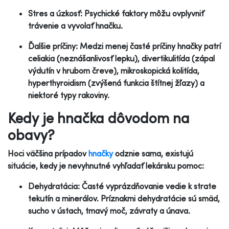
Stres a úzkosť: Psychické faktory môžu ovplyvniť
trávenie a vyvolať hnačku.
Ďalšie príčiny: Medzi menej časté príčiny hnačky patrí
celiakia (neznášanlivosť lepku), divertikulitída (zápal
výdutín v hrubom čreve), mikroskopická kolitída,
hyperthyroidism (zvýšená funkcia štítnej žľazy) a
niektoré typy rakoviny.
Kedy je hnačka dôvodom na
obavy?
Hoci väčšina prípadov
hnačky
odznie sama, existujú
situácie, kedy je nevyhnutné vyhľadať lekársku pomoc:
Dehydratácia: Časté vyprázdňovanie vedie k strate
tekutín a minerálov. Príznakmi dehydratácie sú smäd,
sucho v ústach, tmavý moč, závraty a únava.