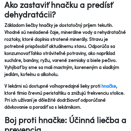
Ako zastaviť hnačku a predísť
dehydratácii?
Základom liečby hnačky je dostatočný príjem tekutín.
Vhodné sú nesladené čaje, minerálne vody a rehydratačné
roztoky, ktoré doplnia stratené minerály. Stravu je
potrebné prispôsobiť aktuálnemu stavu. Odporúča sa
konzumovať ľahko stráviteľné potraviny, ako napríklad
sucháre, banány, ryžu, varené zemiaky a biele pečivo.
Vyhýbať by sme sa mali mastným, koreneným a sladkým
jedlám, kofeínu a alkoholu.
V lekárni sú dostupné voľnopredajné lieky proti
hnačke
,
ktoré tlmia črevnú peristaltiku a znižujú frekvenciu stolice.
Pri ich užívaní je dôležité dodržiavať odporúčané
dávkovanie a poradiť sa s lekárnikom.
Boj proti hnačke: Účinná liečba a
prevencia