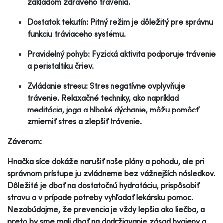
základom zdravého trávenia.
Dostatok tekutín: Pitný režim je dôležitý pre správnu
funkciu tráviaceho systému.
Pravidelný pohyb: Fyzická aktivita podporuje trávenie
a peristaltiku čriev.
Zvládanie stresu: Stres negatívne ovplyvňuje
trávenie. Relaxačné techniky, ako napríklad
meditácia, joga a hlboké dýchanie, môžu pomôcť
zmierniť stres a zlepšiť trávenie.
Záverom:
Hnačka síce dokáže narušiť naše plány a pohodu, ale pri
správnom prístupe ju zvládneme bez vážnejších následkov.
Dôležité je dbať na dostatočnú hydratáciu, prispôsobiť
stravu a v prípade potreby vyhľadať lekársku pomoc.
Nezabúdajme, že prevencia je vždy lepšia ako liečba, a
preto by sme mali dbať na dodržiavanie zásad hygieny a