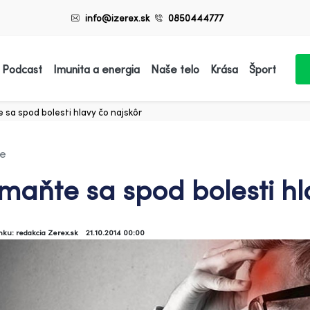
info@izerex.sk
0850444777
 Podcast
Imunita a energia
Naše telo
Krása
Šport
 sa spod bolesti hlavy čo najskôr
ie
maňte sa spod bolesti hl
ánku: redakcia Zerex.sk
21.10.2014 00:00