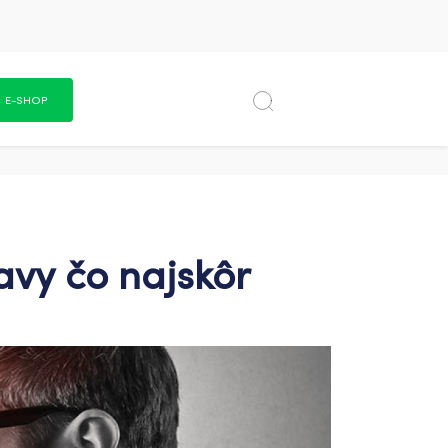
E-SHOP
avy čo najskôr