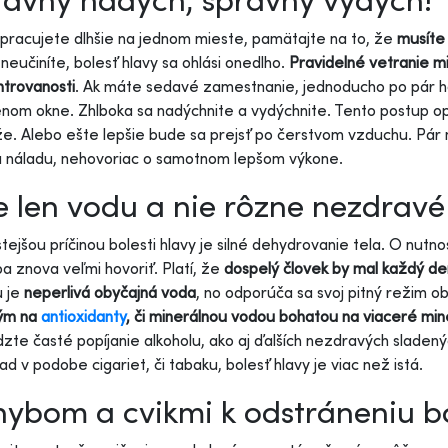
 pracujete dlhšie na jednom mieste, pamätajte na to, že
musíte 
 neučiníte, bolesť hlavy sa ohlási onedlho.
Pravidelné vetranie mi
trovanosti
. Ak máte sedavé zamestnanie, jednoducho po pár hod
nom okne. Zhlboka sa nadýchnite a vydýchnite. Tento postup opa
. Alebo ešte lepšie bude sa prejsť po čerstvom vzduchu. Pár
a náladu, nehovoriac o samotnom lepšom výkone.
e len vodu a nie rôzne nezdravé
tejšou príčinou bolesti hlavy je silné dehydrovanie tela. O nut
a znova veľmi hovoriť. Platí, že
dospelý človek by mal každý deň 
u je
neperlivá obyčajná voda
, no odporúča sa svoj pitný režim ob
ým na
antioxidanty
, či minerálnou vodou bohatou na viaceré min
te časté popíjanie alkoholu, ako aj ďalších nezdravých sladenýc
lad v podobe cigariet, či tabaku, bolesť hlavy je viac než istá.
ybom a cvikmi k odstráneniu bo