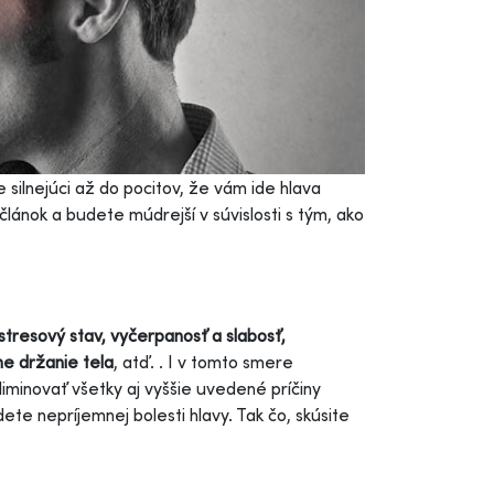
 silnejúci až do pocitov, že vám ide hlava
 článok a budete múdrejší v súvislosti s tým, ako
stresový stav, vyčerpanosť a slabosť,
ne držanie tela
, atď. . I v tomto smere
iminovať všetky aj vyššie uvedené príčiny
te nepríjemnej bolesti hlavy. Tak čo, skúsite