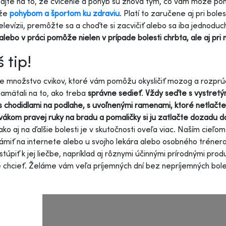
jte na to, že cvičenie a pohyb sú znova tým, čo vám môže pomô
 že
pohybom a športom ku zdraviu
. Platí to zaručene aj pri bole
 televízii, premôžte sa a choďte si zacvičiť alebo sa iba jednod
lebo v práci pomôže nielen v prípade bolesti chrbta, ale aj pri 
 tip!
je množstvo cvikov, ktoré vám pomôžu okysličiť mozog a rozprúdi
amätali na to, ako treba
správne sedieť
.
Vždy seďte s vystret
s chodidlami na podlahe, s uvoľnenými ramenami, ktoré netlačte
ákom pravej ruky na bradu a pomaličky si ju zatlačte dozadu d
 ako aj na ďalšie bolesti je v skutočnosti oveľa viac. Naším cieľom
miť na internete alebo u svojho lekára alebo osobného trénera
istúpiť k jej liečbe, napríklad aj rôznymi účinnými prírodnými p
 chcieť. Želáme vám veľa príjemných dní bez nepríjemných bole