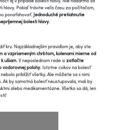
cť aj v prípade bolesti hlavy. Nie nadarmo sa
sti hlavy. Pokiaľ trávite veľa času za počítačom,
ucho ponaťahovať.
Jednoduché pretiahnutie
nepríjemnej bolesti hlavy
.
ť krv. Najzákladnejším pravidlom je, aby ste
ým a vzpriameným chrbtom, kolenami mierne od
 k ušiam
. V neposlednom rade si
zatlačte
o vodorovnej polohy
. Istotne cvikov na bolesť
 nebolo priblížiť všetky. Ale môžete sa s nimi
. Ak by samotná bolesť neustupovala, mali by
roduktmi alebo medikamentózne. Všetko sa dá, len
stí!