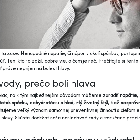
o tu zase. Nenápadné napätie, či nápor v okolí spánkov, postupne
úť. Ten, kto to zažil, dobre vie, o čom je reč. Prečítajte si tento
ť práve nepríjemnú bolesť hlavy.
ody, prečo bolí hlava
 viac, no k tým najbežnejším dôvodom môžeme zaradiť
napätie, 
atok spánku, dehydratáciu a hlad, zlý životný štýl, tiež nespráv
hujeme veľký význam samotnej preventívnej činnosti s cieľom el
i hlavy. Skúste dodržať naše nasledovné rady a zaručene predíde
rávny nádych, správny výdych!