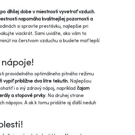
po dlhšej dobe v miestnosti vyvetrať vzduch
.
estnosti napomáha kvalitnejšej pozornosti a
inách si spravte prestávku, najlepšie pri
kujte viackrát. Sami uvidíte, ako vám to
 minút na čerstvom vzduchu a budete mať lepší
 nápoje!
nosti pravidelného optimálneho pitného režimu
vypiť približne dva litre tekutín
. Najlepšou
ohatiť i o iný zdravý nápoj, napríklad
čajom
erály a stopové prvky
. Na druhej strane
h nápojov. A ak k tomu pridáte aj ďalší neduh
lesti!