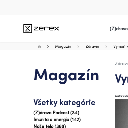
(Z)dravo
Magazín
Zdravie
Vymaňte
Zdrav
Magazín
Vy
Autor čl
Všetky kategórie
(Z)dravo Podcast (34)
Imunita a energia (142)
Naše telo (368)