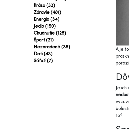
Krása (33)
Zdravie (481)
Energia (34)
Jedlo (150)
Chudnutie (128)
Šport (21)
Nezaradené (38)
A je t
Deti (43)
praskn
Súťaž (7)
porazi
Dôv
Je ich
nedost
vyzdvi
bolest
to?
Sp