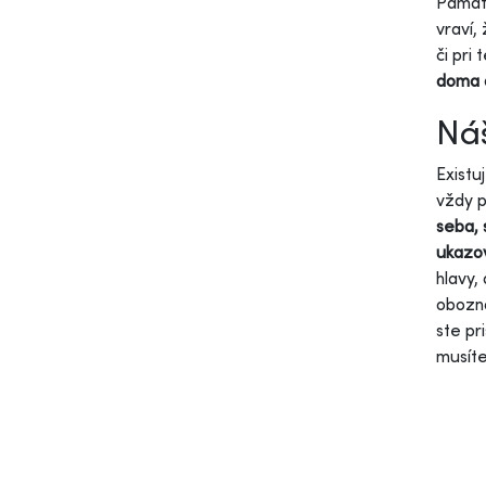
Pamäta
vraví,
či pri
doma a
Náš
Existu
vždy p
seba, 
ukazov
hlavy,
obozná
ste pr
musíte