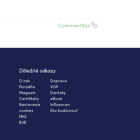
Dôležité odkazy
O nás
Doprava
Poradňa
VOP
Magazín
Darčeky
Certifikáty
eBook
Nastavenie
Influenceri
cookies
Eko budúcnosť
FAQ
B2B