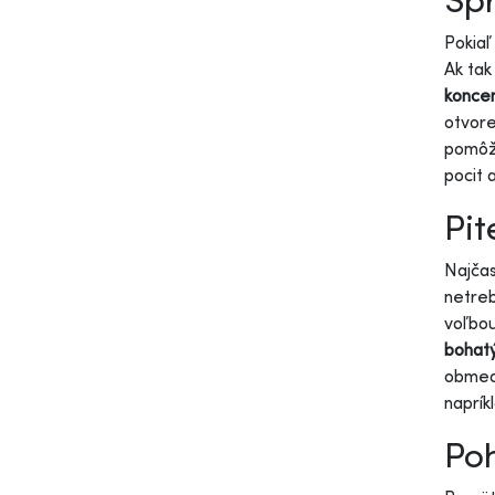
Pokiaľ
Ak tak
koncen
otvore
pomôže
pocit 
Pit
Najčas
netreb
voľbo
bohat
obmedz
naprík
Poh