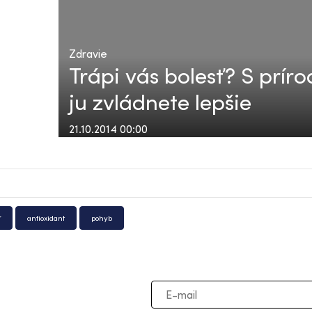
Zdravie
Trápi vás bolesť? S prír
ju zvládnete lepšie
21.10.2014 00:00
ť
antioxidant
pohyb