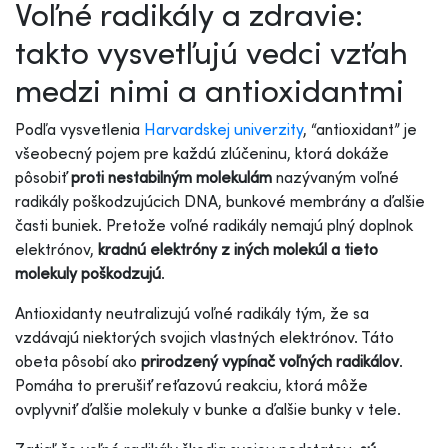
Voľné radikály a zdravie:
takto vysvetľujú vedci vzťah
medzi nimi a antioxidantmi
Podľa vysvetlenia
Harvardskej univerzity
, “antioxidant” je
všeobecný pojem pre každú zlúčeninu, ktorá dokáže
pôsobiť
proti nestabilným molekulám
nazývaným voľné
radikály poškodzujúcich DNA, bunkové membrány a ďalšie
časti buniek. Pretože voľné radikály nemajú plný doplnok
elektrónov,
kradnú elektróny z iných molekúl a tieto
molekuly poškodzujú
.
Antioxidanty neutralizujú voľné radikály tým, že sa
vzdávajú niektorých svojich vlastných elektrónov. Táto
obeta pôsobí ako
prirodzený vypínač voľných radikálov
.
Pomáha to prerušiť reťazovú reakciu, ktorá môže
ovplyvniť ďalšie molekuly v bunke a ďalšie bunky v tele.