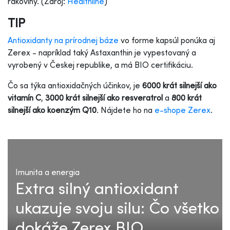
rakoviny. (Zdroj:
Healthline
)
TIP
Antioxidanty na prírodnej báze
vo forme kapsúl ponúka aj
Zerex - napríklad taký Astaxanthin je vypestovaný a
vyrobený v Českej republike, a má BIO certifikáciu.
Čo sa týka antioxidačných účinkov, je
6000 krát silnejší ako
vitamín C
,
3000 krát silnejší ako resveratrol
a
800 krát
silnejší ako koenzým Q10
. Nájdete ho na
e-shope Zerex
.
Imunita a energia
Extra silný antioxidant
ukazuje svoju silu: Čo všetko
dokáže Zerex BIO