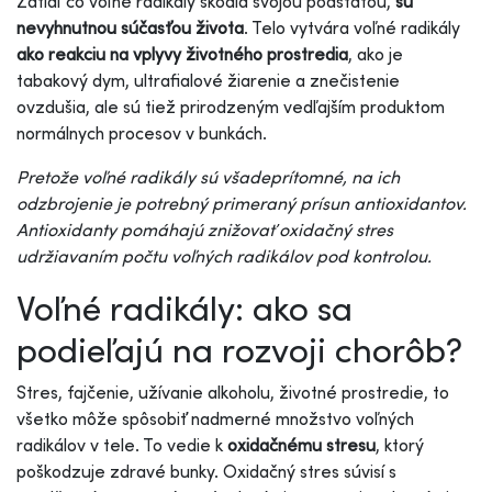
Zatiaľ čo voľné radikály škodia svojou podstatou,
sú
nevyhnutnou súčasťou života
. Telo vytvára voľné radikály
ako reakciu na vplyvy životného prostredia
, ako je
tabakový dym, ultrafialové žiarenie a znečistenie
ovzdušia, ale sú tiež prirodzeným vedľajším produktom
normálnych procesov v bunkách.
Pretože voľné radikály sú všadeprítomné, na ich
odzbrojenie je potrebný primeraný prísun antioxidantov.
Antioxidanty pomáhajú znižovať oxidačný stres
udržiavaním počtu voľných radikálov pod kontrolou.
Voľné radikály: ako sa
podieľajú na rozvoji chorôb?
Stres, fajčenie, užívanie alkoholu, životné prostredie, to
všetko môže spôsobiť nadmerné množstvo voľných
radikálov v tele. To vedie k
oxidačnému stresu
, ktorý
poškodzuje zdravé bunky. Oxidačný stres súvisí s