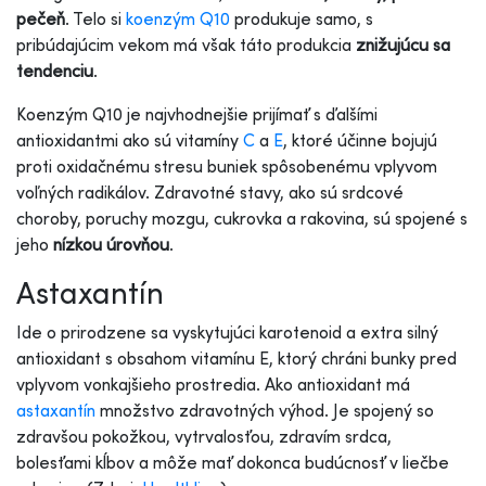
pečeň
. Telo si
koenzým Q10
produkuje samo, s
pribúdajúcim vekom má však táto produkcia
znižujúcu sa
tendenciu
.
Koenzým Q10 je najvhodnejšie prijímať s ďalšími
antioxidantmi ako sú vitamíny
C
a
E
, ktoré účinne bojujú
proti oxidačnému stresu buniek spôsobenému vplyvom
voľných radikálov. Zdravotné stavy, ako sú srdcové
choroby, poruchy mozgu, cukrovka a rakovina, sú spojené s
jeho
nízkou úrovňou
.
Astaxantín
Ide o prirodzene sa vyskytujúci karotenoid a extra silný
antioxidant s obsahom vitamínu E, ktorý chráni bunky pred
vplyvom vonkajšieho prostredia. Ako antioxidant má
astaxantín
množstvo zdravotných výhod. Je spojený so
zdravšou pokožkou, vytrvalosťou, zdravím srdca,
bolesťami kĺbov a môže mať dokonca budúcnosť v liečbe