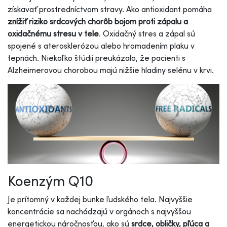
získavať prostredníctvom stravy. Ako antioxidant pomáha
znížiť riziko srdcových chorôb bojom proti zápalu a
oxidačnému stresu v tele
. Oxidačný stres a zápal sú
spojené s aterosklerózou alebo hromadením plaku v
tepnách. Niekoľko štúdií preukázalo, že pacienti s
Alzheimerovou chorobou majú nižšie hladiny selénu v krvi.
Koenzým Q10
Je prítomný v každej bunke ľudského tela. Najvyššie
koncentrácie sa nachádzajú v orgánoch s najvyššou
energetickou náročnosťou, ako sú
srdce, obličky, pľúca a