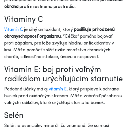
obrana
proti miestnemu prostrediu.
Vitamíny C
Vitamín C
je silný antioxidant, ktorý
posilňuje prirodzenú
obranyschopnosť organizmu
. “Céčko” pomáha bojovať
proti zápalom, pretože zvyšuje hladinu antioxidantov v
krvi. Môže pomôcť znížiť riziko množstva chronických
chorôb, citlivosť na infekcie, únavu a nespavosť.
Vitamín E: boj proti voľným
radikálom urýchľujúcim starnutie
Podobné účinky má aj
vitamín E
, ktorý prispieva k ochrane
buniek pred oxidačným stresom. Môže zabrániť pôsobeniu
voľných radikálov, ktoré urýchľujú starnutie buniek.
Selén
Selén je esenciálny minerál, čo znamená, že sa musí