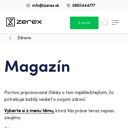
info@izerex.sk
0850444777
E-SHOP
Zdravie
Magazín
Poctivo pripravované články o tom najdôležitejšom, čo
potrebuje každý vedieť o svojom zdraví.
Vyberte si z menu tému,
ktorá Vás práve teraz najviac
zaujíma.