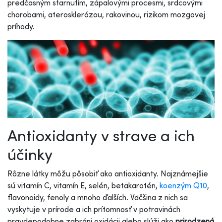
predčasným starnutím, zápalovými procesmi, srdcovými
chorobami, aterosklerózou, rakovinou, rizikom mozgovej
príhody.
Antioxidanty v strave a ich
účinky
Rôzne látky môžu pôsobiť ako antioxidanty. Najznámejšie
sú vitamín C, vitamín E, selén, betakarotén,
koenzým Q10
,
flavonoidy, fenoly a mnoho ďalších. Väčšina z nich sa
vyskytuje v prírode a ich prítomnosť v potravinách
pravdepodobne zabráni oxidácii alebo slúži ako
prirodzená