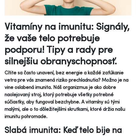
Vitamíny na imunitu: Signály,
že vaše telo potrebuje
podporu! Tipy a rady pre
silnejšiu obranyschopnosť.
Cítite sa často unavení, bez energie a každé zafúkanie
vetra pre vás znamená riziko prechladnutia? Možno je na
vine oslabená imunita. Náš organizmus je ako dobre
naolejovaný stroj, ktorý potrebuje všetky potrebné
súčiastky, aby fungoval bezchybne. A vitamíny sú tými
malými, ale o to dôležitejšími skrutkami, ktoré držia našu
imunitu pohromade.
Slabá imunita: Keď telo bije na