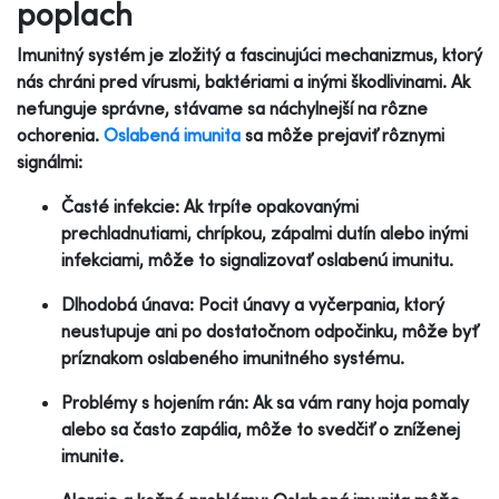
poplach
Imunitný systém je zložitý a fascinujúci mechanizmus, ktorý
nás chráni pred vírusmi, baktériami a inými škodlivinami. Ak
nefunguje správne, stávame sa náchylnejší na rôzne
ochorenia.
Oslabená imunita
sa môže prejaviť rôznymi
signálmi:
Časté infekcie: Ak trpíte opakovanými
prechladnutiami, chrípkou, zápalmi dutín alebo inými
infekciami, môže to signalizovať oslabenú imunitu.
Dlhodobá únava: Pocit únavy a vyčerpania, ktorý
neustupuje ani po dostatočnom odpočinku, môže byť
príznakom oslabeného imunitného systému.
Problémy s hojením rán: Ak sa vám rany hoja pomaly
alebo sa často zapália, môže to svedčiť o zníženej
imunite.