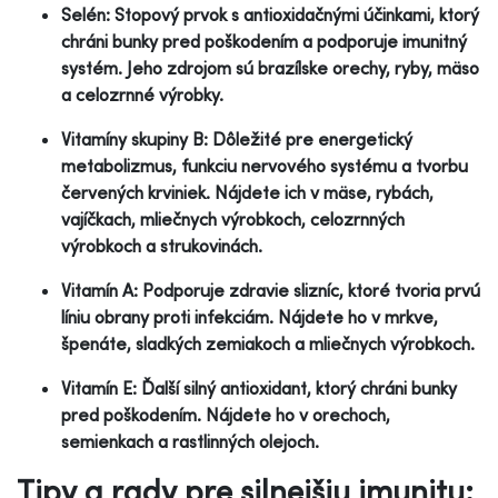
Selén: Stopový prvok s antioxidačnými účinkami, ktorý
chráni bunky pred poškodením a podporuje imunitný
systém. Jeho zdrojom sú brazílske orechy, ryby, mäso
a celozrnné výrobky.
Vitamíny skupiny B: Dôležité pre energetický
metabolizmus, funkciu nervového systému a tvorbu
červených krviniek. Nájdete ich v mäse, rybách,
vajíčkach, mliečnych výrobkoch, celozrnných
výrobkoch a strukovinách.
Vitamín A: Podporuje zdravie slizníc, ktoré tvoria prvú
líniu obrany proti infekciám. Nájdete ho v mrkve,
špenáte, sladkých zemiakoch a mliečnych výrobkoch.
Vitamín E: Ďalší silný antioxidant, ktorý chráni bunky
pred poškodením. Nájdete ho v orechoch,
semienkach a rastlinných olejoch.
Tipy a rady pre silnejšiu imunitu: