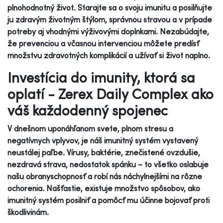
plnohodnotný život. Starajte sa o svoju imunitu a posilňujte
ju zdravým životným štýlom, správnou stravou a v prípade
potreby aj vhodnými výživovými doplnkami. Nezabúdajte,
že prevenciou a včasnou intervenciou môžete predísť
množstvu zdravotných komplikácií a užívať si život naplno.
Investícia do imunity, ktorá sa
oplatí - Zerex Daily Complex ako
váš každodenný spojenec
V dnešnom uponáhľanom svete, plnom stresu a
negatívnych vplyvov, je náš imunitný systém vystavený
neustálej paľbe. Vírusy, baktérie, znečistené ovzdušie,
nezdravá strava, nedostatok spánku – to všetko oslabuje
našu obranyschopnosť a robí nás náchylnejšími na rôzne
ochorenia. Našťastie, existuje množstvo spôsobov, ako
imunitný systém posilniť a pomôcť mu účinne bojovať proti
škodlivinám.