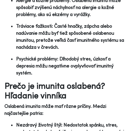
Alergie a kožné problémy: Oslabená imunita môže
spôsobiť zvýšenú náchylnosť na alergie a kožné
problémy, ako sú ekzémy a vyrážky.
Tráviace ťažkosti: Časté hnačky, zápcha alebo
nadúvanie môžu byť tiež spôsobené oslabenou
imunitou, pretože veľká časť imunitného systému sa
nachádza v črevách.
Psychické problémy: Dlhodobý stres, úzkosť a
depresia môžu negatívne ovplyvňovať imunitný
systém.
Prečo je imunita oslabená?
Hľadanie vinníka
Oslabená imunita môže mať rôzne príčiny. Medzi
najčastejšie patria:
Nezdravý životný štýl: Nedostatok spánku, stres,