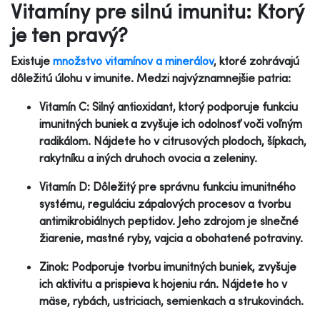
Vitamíny pre silnú imunitu: Ktorý
je ten pravý?
Existuje
množstvo vitamínov a minerálov
, ktoré zohrávajú
dôležitú úlohu v imunite. Medzi najvýznamnejšie patria:
Vitamín C: Silný antioxidant, ktorý podporuje funkciu
imunitných buniek a zvyšuje ich odolnosť voči voľným
radikálom. Nájdete ho v citrusových plodoch, šípkach,
rakytníku a iných druhoch ovocia a zeleniny.
Vitamín D: Dôležitý pre správnu funkciu imunitného
systému, reguláciu zápalových procesov a tvorbu
antimikrobiálnych peptidov. Jeho zdrojom je slnečné
žiarenie, mastné ryby, vajcia a obohatené potraviny.
Zinok: Podporuje tvorbu imunitných buniek, zvyšuje
ich aktivitu a prispieva k hojeniu rán. Nájdete ho v
mäse, rybách, ustriciach, semienkach a strukovinách.