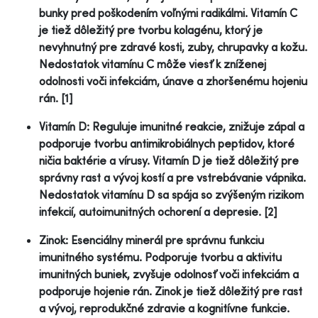
bunky pred poškodením voľnými radikálmi. Vitamín C
je tiež dôležitý pre tvorbu kolagénu, ktorý je
nevyhnutný pre zdravé kosti, zuby, chrupavky a kožu.
Nedostatok vitamínu C môže viesť k zníženej
odolnosti voči infekciám, únave a zhoršenému hojeniu
rán. [1]
Vitamín D: Reguluje imunitné reakcie, znižuje zápal a
podporuje tvorbu antimikrobiálnych peptidov, ktoré
ničia baktérie a vírusy. Vitamín D je tiež dôležitý pre
správny rast a vývoj kostí a pre vstrebávanie vápnika.
Nedostatok vitamínu D sa spája so zvýšeným rizikom
infekcií, autoimunitných ochorení a depresie. [2]
Zinok: Esenciálny minerál pre správnu funkciu
imunitného systému. Podporuje tvorbu a aktivitu
imunitných buniek, zvyšuje odolnosť voči infekciám a
podporuje hojenie rán. Zinok je tiež dôležitý pre rast
a vývoj, reprodukčné zdravie a kognitívne funkcie.