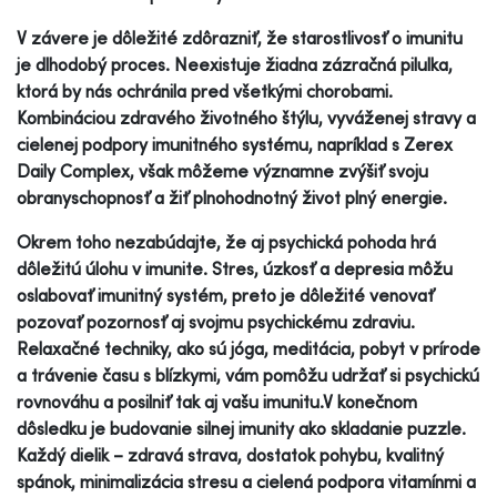
V závere je dôležité zdôrazniť, že starostlivosť o imunitu
je dlhodobý proces. Neexistuje žiadna zázračná pilulka,
ktorá by nás ochránila pred všetkými chorobami.
Kombináciou zdravého životného štýlu, vyváženej stravy a
cielenej podpory imunitného systému, napríklad s Zerex
Daily Complex, však môžeme významne zvýšiť svoju
obranyschopnosť a žiť plnohodnotný život plný energie.
Okrem toho nezabúdajte, že aj psychická pohoda hrá
dôležitú úlohu v imunite. Stres, úzkosť a depresia môžu
oslabovať imunitný systém, preto je dôležité venovať
pozovať pozornosť aj svojmu psychickému zdraviu.
Relaxačné techniky, ako sú jóga, meditácia, pobyt v prírode
a trávenie času s blízkymi, vám pomôžu udržať si psychickú
rovnováhu a posilniť tak aj vašu imunitu.V konečnom
dôsledku je budovanie silnej imunity ako skladanie puzzle.
Každý dielik – zdravá strava, dostatok pohybu, kvalitný
spánok, minimalizácia stresu a cielená podpora vitamínmi a