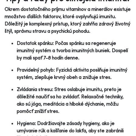
Okrem dostatočného príjmu vitamínov a minerálov existuje
množstvo ďalších faktorov, ktoré ovplyvňujú imunitu.
Dôležitý je komplexný prístup, ktorý zahŕňa zdravý životný
štýl, správnu stravu a psychickú pohodu.
Dostatok spánku: Počas spánku sa regeneruje
imunitný systém a tvorba imunitných buniek. Dospelí
by mali spať 7-8 hodín denne.
Pravidelný pohyb: Fyzická aktivita posilňuje imunitný
systém, zlepšuje krvný obeh a znižuje stres.
Zvládania stresu: Stres oslabuje imunitu, preto je
dôležité naučiť sa ho zvládať. Relaxačné techniky,
ako sú jóga, meditácia a hlboké dýchanie, môžu
pomôcť znížiť stres.
Hygiena: Dodržiavajte zásady hygieny, ako je
umývanie rúk a kašľanie do lakťa, aby ste zabránili