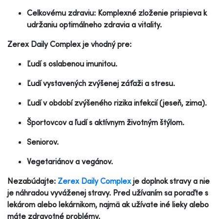
Celkovému zdraviu: Komplexné zloženie prispieva k
udržaniu optimálneho zdravia a vitality.
Zerex Daily Complex je vhodný pre:
Ľudí s oslabenou imunitou.
Ľudí vystavených zvýšenej záťaži a stresu.
Ľudí v období zvýšeného rizika infekcií (jeseň, zima).
Športovcov a ľudí s aktívnym životným štýlom.
Seniorov.
Vegetariánov a vegánov.
Nezabúdajte:
Zerex Daily Complex
je doplnok stravy a nie
je náhradou vyváženej stravy. Pred užívaním sa poraďte s
lekárom alebo lekárnikom, najmä ak užívate iné lieky alebo
máte zdravotné problémy.