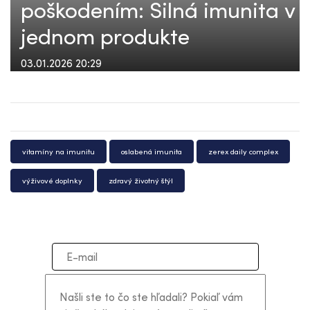
poškodením: Silná imunita v
jednom produkte
03.01.2026 20:29
vitamíny na imunitu
oslabená imunita
zerex daily complex
výživové doplnky
zdravý životný štýl