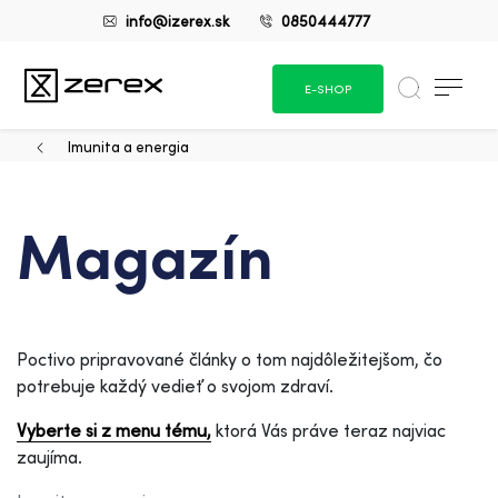
info@izerex.sk
0850444777
E-SHOP
Imunita a energia
Magazín
Poctivo pripravované články o tom najdôležitejšom, čo
potrebuje každý vedieť o svojom zdraví.
Vyberte si z menu tému,
ktorá Vás práve teraz najviac
zaujíma.