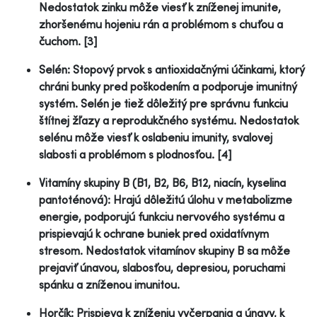
Nedostatok zinku môže viesť k zníženej imunite,
zhoršenému hojeniu rán a problémom s chuťou a
čuchom. [3]
Selén: Stopový prvok s antioxidačnými účinkami, ktorý
chráni bunky pred poškodením a podporuje imunitný
systém. Selén je tiež dôležitý pre správnu funkciu
štítnej žľazy a reprodukčného systému. Nedostatok
selénu môže viesť k oslabeniu imunity, svalovej
slabosti a problémom s plodnosťou. [4]
Vitamíny skupiny B (B1, B2, B6, B12, niacín, kyselina
pantoténová): Hrajú dôležitú úlohu v metabolizme
energie, podporujú funkciu nervového systému a
prispievajú k ochrane buniek pred oxidatívnym
stresom. Nedostatok vitamínov skupiny B sa môže
prejaviť únavou, slabosťou, depresiou, poruchami
spánku a zníženou imunitou.
Horčík: Prispieva k zníženiu vyčerpania a únavy, k