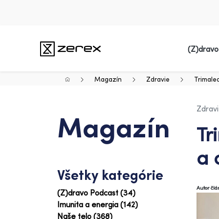
(Z)dravo
Magazín
Zdravie
Trimaleo
Zdrav
Magazín
Tr
a 
Všetky kategórie
Autor čl
(Z)dravo Podcast (34)
Imunita a energia (142)
Naše telo (368)