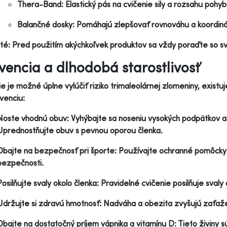
Thera-Band: Elastický pás na cvičenie sily a rozsahu pohyb
Balančné dosky: Pomáhajú zlepšovať rovnováhu a koordiná
té: Pred použitím akýchkoľvek produktov sa vždy poraďte so s
vencia a dlhodobá starostlivosť
ie je možné úplne vylúčiť riziko trimaleolárnej zlomeniny, exist
evenciu:
Noste vhodnú obuv: Vyhýbajte sa noseniu vysokých podpätkov a 
Uprednostňujte obuv s pevnou oporou členka.
Dbajte na bezpečnosť pri športe: Používajte ochranné pomôcky (
bezpečnosti.
Posilňujte svaly okolo členka: Pravidelné cvičenie posilňuje svaly 
Udržujte si zdravú hmotnosť: Nadváha a obezita zvyšujú zaťažen
Dbajte na dostatočný príjem vápnika a vitamínu D: Tieto živiny s