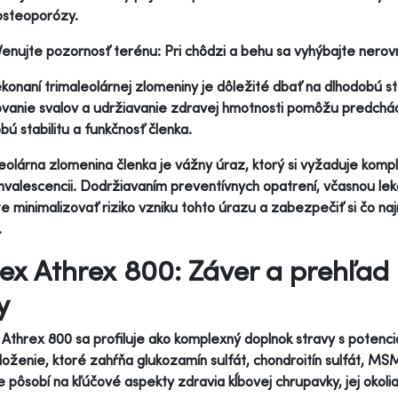
osteoporózy.
Venujte pozornosť terénu: Pri chôdzi a behu sa vyhýbajte ner
konaní trimaleolárnej zlomeniny je dôležité dbať na dlhodobú sta
ňovanie svalov a udržiavanie zdravej hmotnosti pomôžu predc
bú stabilitu a funkčnosť členka.
eolárna zlomenina členka je vážny úraz, ktorý si vyžaduje komp
nvalescencii. Dodržiavaním preventívnych opatrení, včasnou lek
 minimalizovať riziko vzniku tohto úrazu a zabezpečiť si čo na
.
ex Athrex 800: Záver a prehľad
y
Athrex 800 sa profiluje ako komplexný doplnok stravy s potenciá
loženie, ktoré zahŕňa glukozamín sulfát, chondroitín sulfát, MSM
e pôsobí na kľúčové aspekty zdravia kĺbovej chrupavky, jej okolia