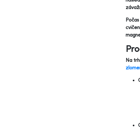
závažn
Počas 
cvičen
magnet
Pro
Na trh
zlome