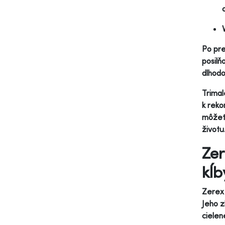
Po pre
posil
dlhodo
Trimal
k reko
môžete
životu
Zer
kĺb
Zerex 
Jeho z
cielen