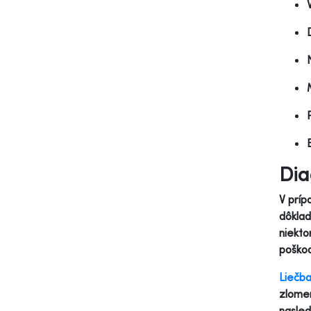
Dia
V príp
dôklad
niekto
poškod
Liečba
zlomen
nasled