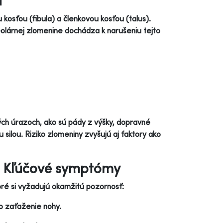
u
 kosťou (fibula) a členkovou kosťou (talus).
leolárnej zlomenine dochádza k narušeniu tejto
ch úrazoch, ako sú pády z výšky, dopravné
 silou. Riziko zlomeniny zvyšujú aj faktory ako
: Kľúčové symptómy
oré si vyžadujú okamžitú pozornosť:
bo zaťaženie nohy.