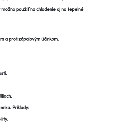
 možno použiť na chladenie aj na tepelné
kým a protizápalovým účinkom.
stí.
šliach.
enka. Príklady:
lity.