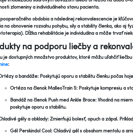
osti zlomeniny a individuálneho stavu pacienta.
pooperačného obdobia a následnej rekonvalescencie je kľúčová r
ia na obnovenie rozsahu pohybu, sily a stability členka, ako aj fy
oterapia). Dĺžka rehabilitácie je individuálna a môže trvať nie
dukty na podporu liečby a rekonval
u je dostupných množstvo produktov, ktoré môžu uľahčiť liečb
nine
:
Ortézy a bandáže: Poskytujú oporu a stabilitu členku počas hojen
Ortéza na členok MalleoTrain S: Poskytuje kompresiu a stab
Bandáž na členok Push med Ankle Brace: Vhodná na mierne
poskytuje oporu a stabilitu.
Chladivé gély a obklady: Zmierňujú bolesť, opuch a zápal. Príklad
Gél Perskindol Cool: Chladivý gél s obsahom mentolu a arni