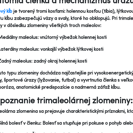
tómia členka a mechanizmus úraz
vý kĺb
je tvorený tromi kosťami: holennou kosťou (tíbia), lýtkovou
itu kĺbu zabezpečujú väzy a svaly, ktoré ho obklopujú. Pri trima
ity v dôsledku zlomeniny všetkých troch maleolov:
Mediálny maleolus: vnútorný výbežok holennej kosti
Laterálny maleolus: vonkajší výbežok lýtkovej kosti
Zadný maleolus: zadný okraj holennej kosti
to typu zlomeniny dochádza najčastejšie pri vysokoenergetický
, športové úrazy (lyžovanie, futbal) a vyvrtnutia členka s veľkou
oróza, anatomické predispozície a nadmerná záťaž kĺbu.
poznanie trimaleolárnej zlomeniny
eolárna zlomenina sa prejavuje charakteristickými príznakmi, kt
Silná bolesť v členku: Bolesť sa stupňuje pri pokuse o pohyb ale