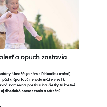
olesť a opuch zastavia
mobility. Umožňuje nám s ľahkosťou kráčať,
yb, pád či športová nehoda môže viesť k
xná zlomenina, postihujúca všetky tri kostné
le aj dlhodobé obmedzenia a náročnú