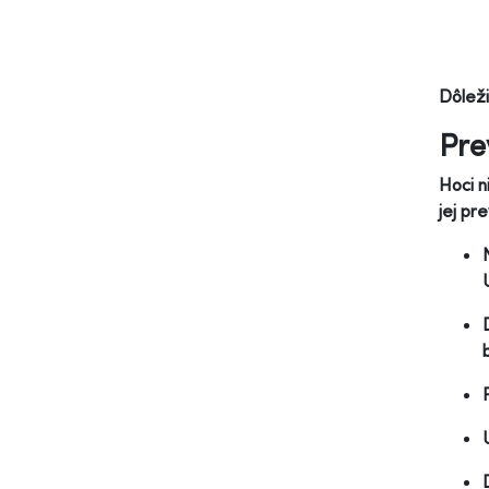
Dôleži
Pre
Hoci n
jej pr