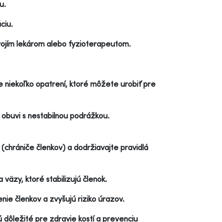
u.
ciu.
vojím lekárom alebo fyzioterapeutom.
uje niekoľko opatrení, ktoré môžete urobiť pre
obuvi s nestabilnou podrážkou.
chrániče členkov) a dodržiavajte pravidlá
a väzy, ktoré stabilizujú členok.
ie členkov a zvyšujú riziko úrazov.
ú dôležité pre zdravie kostí a prevenciu