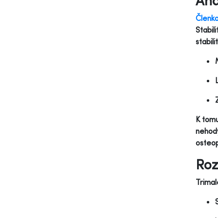
Ana
Členko
Stabil
stabil
K tomu
nehody
osteop
Roz
Trimal