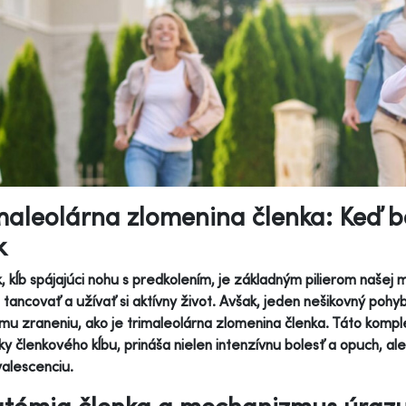
maleolárna zlomenina členka: Keď b
k
, kĺb spájajúci nohu s predkolením, je základným pilierom našej 
 tancovať a užívať si aktívny život. Avšak, jeden nešikovný poh
u zraneniu, ako je trimaleolárna zlomenina členka. Táto komple
y členkového kĺbu, prináša nielen intenzívnu bolesť a opuch, a
alescenciu.