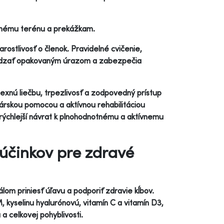
ovnému terénu a prekážkam.
rostlivosť o členok. Pravidelné cvičenie,
hádzať opakovaným úrazom a zabezpečia
lexnú liečbu, trpezlivosť a zodpovedný prístup
árskou pomocou a aktívnou rehabilitáciou
jrýchlejší návrat k plnohodnotnému a aktívnemu
 účinkov pre zdravé
lom priniesť úľavu a podporiť zdravie kĺbov.
, kyselinu hyalurónovú, vitamín C a vitamín D3,
 a celkovej pohyblivosti.