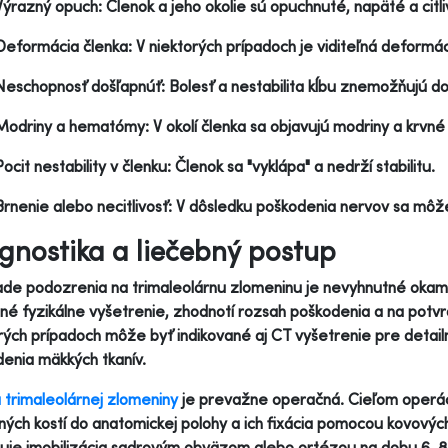
Výrazný opuch: Členok a jeho okolie sú opuchnuté, napäté a citli
Deformácia členka: V niektorých prípadoch je viditeľná deformác
Neschopnosť došľapnúť: Bolesť a nestabilita kĺbu znemožňujú do
Modriny a hematómy: V okolí členka sa objavujú modriny a krvné 
Pocit nestability v členku: Členok sa "vyklápa" a nedrží stabilitu.
Brnenie alebo necitlivosť: V dôsledku poškodenia nervov sa môže 
gnostika a liečebný postup
ade podozrenia na trimaleolárnu zlomeninu je nevyhnutné okam
né fyzikálne vyšetrenie, zhodnotí rozsah poškodenia a na potv
rých prípadoch môže byť indikované aj CT vyšetrenie pre detai
enia mäkkých tkanív.
 trimaleolárnej zlomeniny
je prevažne operačná. Cieľom operác
ých kostí do anatomickej polohy a ich fixácia pomocou kovových i
uje imobilizácia sadrovým obväzom alebo ortézou na dobu 6-8 t