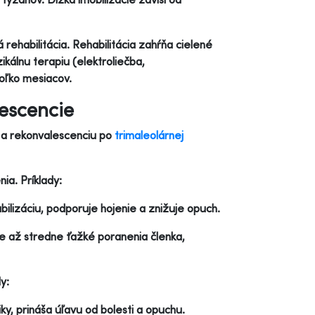
ehabilitácia. Rehabilitácia zahŕňa cielené
zikálnu terapiu (elektroliečba,
koľko mesiacov.
escencie
u a rekonvalescenciu po
trimaleolárnej
ia. Príklady:
ilizáciu, podporuje hojenie a znižuje opuch.
 až stredne ťažké poranenia členka,
y:
ky, prináša úľavu od bolesti a opuchu.