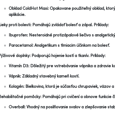
Obklad ColdHot Maxi: Opakovane použiteľný obklad, ktorý
aplikácie.
Lieky proti bolesti: Pomáhajú zvládať bolesť a zápal. Príklady:
Ibuprofen: Nesteroidné protizápalové liečivo s analgetic
Paracetamol: Analgetikum s tlmiacim účinkom na bolesť.
Výživové doplnky: Podporujú hojenie kostí a tkanív. Príklady:
Vitamín D3: Dôležitý pre vstrebávanie vápnika a zdravie ko
Vápnik: Základný stavebný kameň kostí.
Kolagén: Bielkovina, ktorá je súčasťou chrupaviek, väzov a 
Rehabilitačné pomôcky: Pomáhajú pri cvičení a obnove funkcie čl
Overball: Vhodný na posilňovanie svalov a zlepšovanie stabi