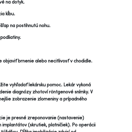
vé na dotyk.
ia kĺbu.
šľap na postihnutú nohu.
podliatiny.
objaviť brnenie alebo necitlivosť v chodidle.
žite vyhľadať lekársku pomoc. Lekár vykoná
rdenie diagnózy zhotoví röntgenové snímky. V
lnejšie zobrazenie zlomeniny a prípadného
ie je presné zreponovanie (nastavenie)
mplantátov (skrutiek, platničiek). Po operácii
ýždňov. Dĺžka imobilizácie závisí od