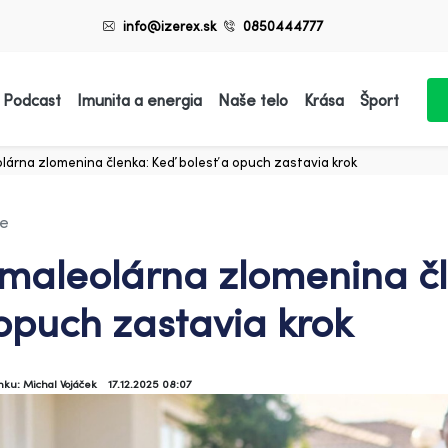
info@izerex.sk
0850444777
 Podcast
Imunita a energia
Naše telo
Krása
Šport
lárna zlomenina členka: Keď bolesť a opuch zastavia krok
ie
imaleolárna zlomenina čl
opuch zastavia krok
ánku: Michal Vojáček
17.12.2025 08:07