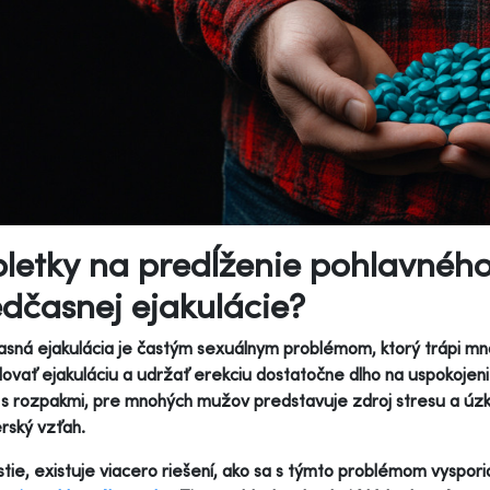
letky na predĺženie pohlavného
dčasnej ejakulácie?
sná ejakulácia je častým sexuálnym problémom, ktorý trápi m
lovať ejakuláciu a udržať erekciu dostatočne dlho na uspokojen
 s rozpakmi, pre mnohých mužov predstavuje zdroj stresu a úzk
rský vzťah.
tie, existuje viacero riešení, ako sa s týmto problémom vyspori