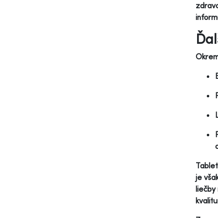
zdravo
inform
Ďal
Okrem 
Tablet
je vša
liečby
kvalit