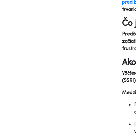
predĺž
trvani
Čo 
Predča
začiat
frustr
Ako
Väčšin
(SSRI)
Medzi 