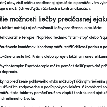
tný stav, zistí príčinu predčasnej ejakulácie a pomôže vám vybr
uje o možných vedľajších účinkoch a kontraindikáciách.
šie možnosti liečby predčasnej ejak
tabliet existujú aj iné možnosti liečby predčasnej ejakulácie:
Behaviorálne terapie: Napríklad technika "start-stop" alebo "sq
Používanie kondómov: Kondómy môžu znížiť citlivosť penisu a po
Lokálne anestetiká: Krémy alebo spreje s lokálnymi anestetikami 
Psychoterapia: Psychoterapia môže pomôcť riešiť psychické príči
a depresia.
ky na predĺženie pohlavného styku môžu byť účinným riešením 
k užívať ich zodpovedne a podľa pokynov lekára. V kombinácii 
 môžu tieto tabletky pomôcť mužom zlepšiť kontrolu nad ejakulác
u ich intímneho života.