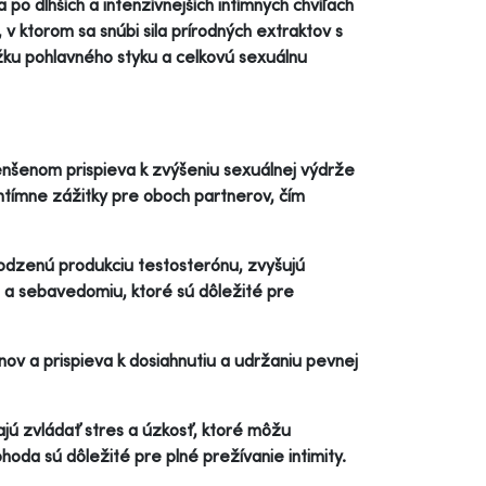
po dlhších a intenzívnejších intímnych chvíľach
v ktorom sa snúbi sila prírodných extraktov s
ĺžku pohlavného styku a celkovú sexuálnu
enšenom prispieva k zvýšeniu sexuálnej výdrže
intímne zážitky pre oboch partnerov, čím
rodzenú produkciu testosterónu, zvyšujú
de a sebavedomiu, ktoré sú dôležité pre
ov a prispieva k dosiahnutiu a udržaniu pevnej
jú zvládať stres a úzkosť, ktoré môžu
oda sú dôležité pre plné prežívanie intimity.