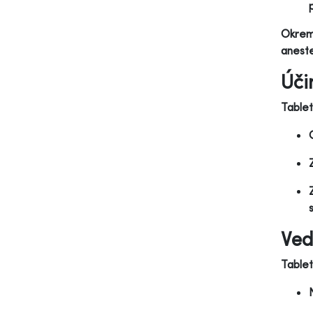
Okrem 
aneste
Úči
Tablet
Ved
Table