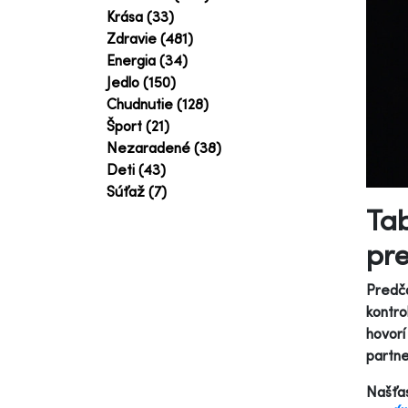
Krása (33)
Zdravie (481)
Energia (34)
Jedlo (150)
Chudnutie (128)
Šport (21)
Nezaradené (38)
Deti (43)
Súťaž (7)
Tab
pre
Predča
kontro
hovorí
partne
Našťas