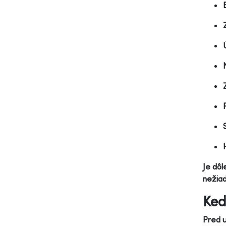
Je dôl
nežiad
Ked
Pred u