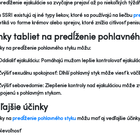
predĺženie ejakulácie sa zvyčajne prejaví až po niekoľkých týžd
SSRI existujú aj iné typy liekov, ktoré sa používajú na liečbu
pr
tiká vo forme krémov alebo sprejov, ktoré znížia citlivosť penis
nky tabliet na predĺženie pohlavnéh
ky na predĺženie pohlavného styku môžu:
Oddialiť ejakuláciu: Pomáhajú mužom lepšie kontrolovať ejakulác
Zvýšiť sexuálnu spokojnosť: Dlhší pohlavný styk môže viesť k väč
Zvýšiť sebavedomie: Zlepšenie kontroly nad ejakuláciou môže z
spojenú s pohlavným stykom.
ľajšie účinky
tky na
predĺženie pohlavného styku
môžu mať aj vedľajšie účinky,
Nevoľnosť