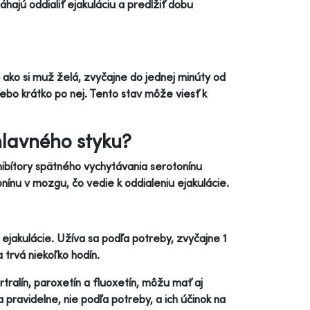
áhajú oddialiť ejakuláciu a predĺžiť dobu
, ako si muž želá, zvyčajne do jednej minúty od
ebo krátko po nej. Tento stav môže viesť k
hlavného styku?
hibítory spätného vychytávania serotonínu
nínu v mozgu, čo vedie k oddialeniu ejakulácie.
 ejakulácie. Užíva sa podľa potreby, zvyčajne 1
 trvá niekoľko hodín.
tralín, paroxetín a fluoxetín, môžu mať aj
 pravidelne, nie podľa potreby, a ich účinok na