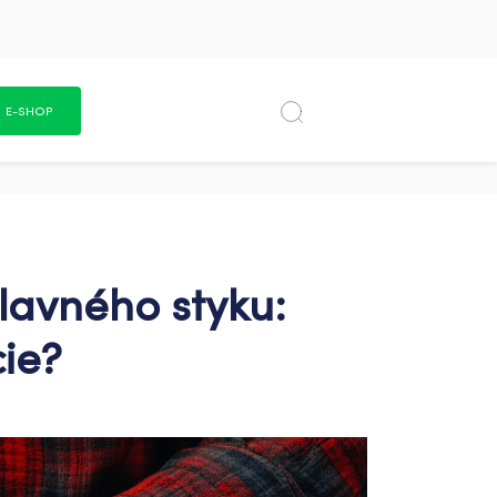
E-SHOP
lavného styku:
ie?