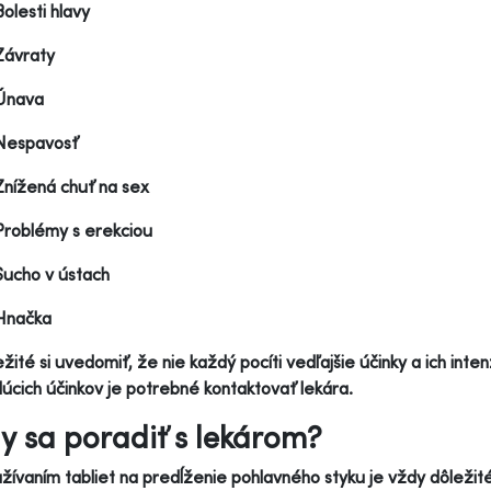
Bolesti hlavy
Závraty
Únava
Nespavosť
Znížená chuť na sex
Problémy s erekciou
Sucho v ústach
Hnačka
ežité si uvedomiť, že nie každý pocíti vedľajšie účinky a ich inten
úcich účinkov je potrebné kontaktovať lekára.
y sa poradiť s lekárom?
žívaním tabliet na predĺženie pohlavného styku je vždy dôležité