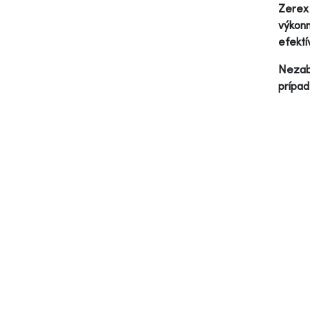
Zerex 
výkonn
efektí
Nezab
prípad