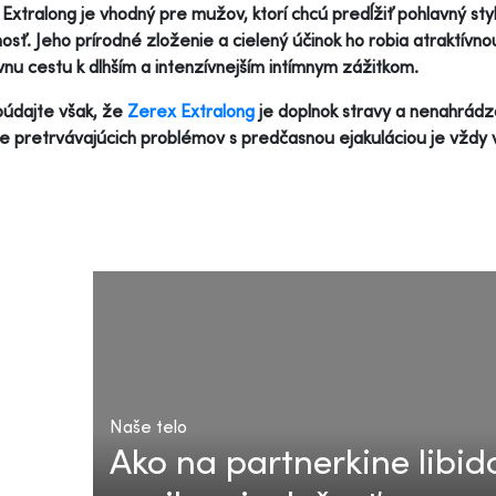
Extralong je vhodný pre mužov, ktorí chcú predĺžiť pohlavný styk
osť. Jeho prírodné zloženie a cielený účinok ho robia atraktívn
vnu cestu k dlhším a intenzívnejším intímnym zážitkom.
údajte však, že
Zerex Extralong
je doplnok stravy a nenahrádza
e pretrvávajúcich problémov s predčasnou ejakuláciou je vždy v
Naše telo
Ako na partnerkine libid