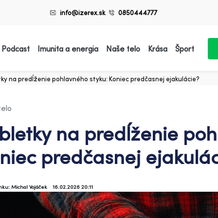
info@izerex.sk
0850444777
 Podcast
Imunita a energia
Naše telo
Krása
Šport
ky na predĺženie pohlavného styku: Koniec predčasnej ejakulácie?
telo
bletky na predĺženie poh
niec predčasnej ejakulác
ánku: Michal Vojáček
16.02.2026 20:11