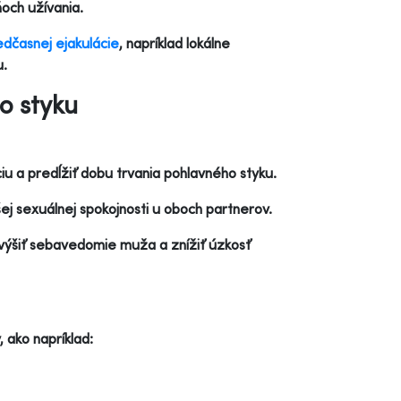
ňoch užívania.
edčasnej ejakulácie
, napríklad lokálne
u.
o styku
iu a predĺžiť dobu trvania pohlavného styku.
šej sexuálnej spokojnosti u oboch partnerov.
výšiť sebavedomie muža a znížiť úzkosť
 ako napríklad: