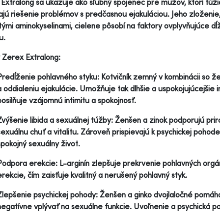
Extralong sa ukazuje ako sľubný spojenec pre mužov, ktorí túžia 
ajú riešenie problémov s predčasnou ejakuláciou. Jeho zloženie, 
tými aminokyselinami, cielene pôsobí na faktory ovplyvňujúce d
u.
 Zerex Extralong:
Predĺženie pohlavného styku: Kotvičník zemný v kombinácii so ž
a oddialeniu ejakulácie. Umožňuje tak dlhšie a uspokojujúcejšie 
posilňuje vzájomnú intimitu a spokojnosť.
Zvýšenie libida a sexuálnej túžby: Ženšen a zinok podporujú pri
sexuálnu chuť a vitalitu. Zároveň prispievajú k psychickej poho
spokojný sexuálny život.
Podpora erekcie: L-arginín zlepšuje prekrvenie pohlavných orgán
erekcie, čím zaisťuje kvalitný a nerušený pohlavný styk.
Zlepšenie psychickej pohody: Ženšen a ginko dvojlaločné pomáha
negatívne vplývať na sexuálne funkcie. Uvoľnenie a psychická poh