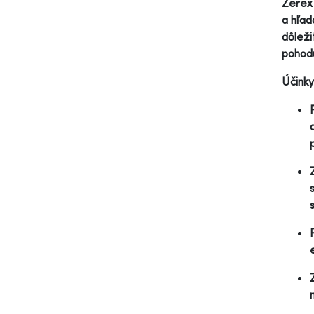
Zerex 
a hľad
dôleži
pohod
Účinky