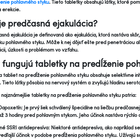
enie pohlavného styku
. Tieto tabletky obsahujú látky, ktoré pom
a erekcie.
je predčasná ejakulácia?
sná ejakulácia je definovaná ako ejakulácia, ktorá nastáva skôr
ku pohlavného styku. Môže k nej dôjsť ešte pred penetráciou al
ácii, úzkosti a problémom vo vzťahu.
 fungujú tabletky na predĺženie po
a tabliet na predĺženie pohlavného styku obsahuje selektívne in
. Tieto látky pôsobia na nervový systém a zvyšujú hladinu seroto
najznámejšie tabletky na predĺženie pohlavného styku patria:
Dapoxetín: Je prvý liek schválený špeciálne na liečbu predčasnej
až 3 hodiny pred pohlavným stykom. Jeho účinok nastáva rýchlo a
Iné SSRI antidepresíva: Niektoré antidepresíva, ako napríklad ser
vedľajší účinok v podobe predĺženia pohlavného styku. Užívajú sa