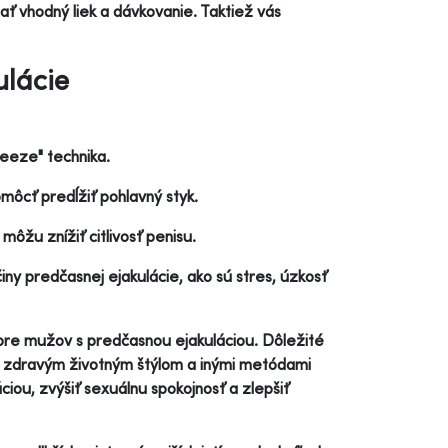
ať vhodný liek a dávkovanie. Taktiež vás
ulácie
ueeze" technika.
môcť predĺžiť pohlavný styk.
môžu znížiť citlivosť penisu.
ny predčasnej ejakulácie, ako sú stres, úzkosť
pre mužov s predčasnou ejakuláciou. Dôležité
so zdravým životným štýlom a inými metódami
iou, zvýšiť sexuálnu spokojnosť a zlepšiť