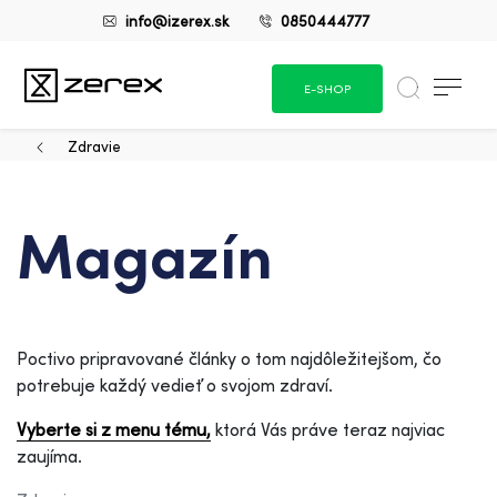
info@izerex.sk
0850444777
E-SHOP
Zdravie
Magazín
Poctivo pripravované články o tom najdôležitejšom, čo
potrebuje každý vedieť o svojom zdraví.
Vyberte si z menu tému,
ktorá Vás práve teraz najviac
zaujíma.