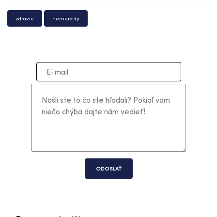
zdravie
hemeroidy
ODOSLAŤ