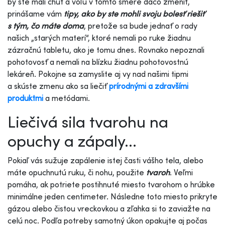
by ste mali chuť a vôľu v tomto smere dačo zmeniť,
prinášame vám
tipy, ako by ste mohli svoju bolesť riešiť
s tým, čo máte doma
, pretože sa bude jednať o rady
našich „starých materí“, ktoré nemali po ruke žiadnu
zázračnú tabletu, ako je tomu dnes. Rovnako nepoznali
pohotovosť a nemali na blízku žiadnu pohotovostnú
lekáreň. Pokojne sa zamyslite aj vy nad našimi tipmi
a skúste zmenu ako sa liečiť
prírodnými a zdravšími
produktmi
a metódami.
Liečivá sila tvarohu na
opuchy a zápaly...
Pokiaľ vás sužuje zapálenie istej časti vášho tela, alebo
máte opuchnutú ruku, či nohu, použite
tvaroh
. Veľmi
pomáha, ak potriete postihnuté miesto tvarohom o hrúbke
minimálne jeden centimeter. Následne toto miesto prikryte
gázou alebo čistou vreckovkou a zľahka si to zaviažte na
celú noc. Podľa potreby samotný úkon opakujte aj počas