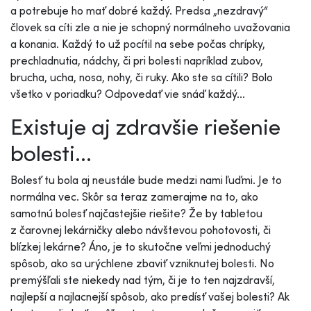
a potrebuje ho mať dobré každý. Predsa „nezdravý“
človek sa cíti zle a nie je schopný normálneho uvažovania
a konania. Každý to už pocítil na sebe počas chrípky,
prechladnutia, nádchy, či pri bolesti napríklad zubov,
brucha, ucha, nosa, nohy, či ruky. Ako ste sa cítili? Bolo
všetko v poriadku? Odpovedať vie snáď každý...
Existuje aj zdravšie riešenie
bolesti...
Bolesť tu bola aj neustále bude medzi nami ľuďmi. Je to
normálna vec. Skôr sa teraz zamerajme na to, ako
samotnú bolesť najčastejšie riešite? Že by tabletou
z čarovnej lekárničky alebo návštevou pohotovosti, či
blízkej lekárne? Áno, je to skutočne veľmi jednoduchý
spôsob, ako sa urýchlene zbaviť vzniknutej bolesti. No
premýšľali ste niekedy nad tým, či je to ten najzdravší,
najlepší a najlacnejší spôsob, ako predísť vašej bolesti? Ak