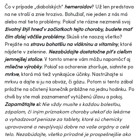
Čo v prípade „diabolských“
hemeroidov
? Už len predstava
na ne straší a znie hrozivo. Bohužiaľ, nie jeden z nás má
alebo mal tieto problémy. Pokiaľ ste rázne nezmenili svoj
životný štýl hneď v začiatkoch tejto choroby, budete mať
čím ďalej väčšie problémy.
Skúsili ste naozaj všetko?
Prejdite na
stravu bohatšiu na vlákninu a vitamíny
, ktoré
nájdete v zelenine.
Nezabúdajte dostatočne piť s cieľom
jemnejšej stolice
. V tomto smere vám môžu napomôcť aj
mliečne výrobky
. Pokiaľ sa ochorenie zhoršuje, siahnite po
mrkve
, ktorá má tiež vynikajúce účinky. Nastrúhajte si
mrkvu a dajte si ju na obväz, či gázu. Potom si tento zábal
priložte na očistený konečník približne na jednu hodinku. Po
chvíli by ste mali zaznamenať vytúženú úľavu a pokoj.
Zapamätajte si:
Nie vždy musíte s každou bolesťou,
zápalom, či iným príznakom choroby utekať do lekárne
a vyhadzovať peniaze za tablety, ktoré sú chemicky
upravované a nevplývajú dobre na vaše orgány a celé
telo. Nezabúdajte, všetko prírodné je prospešnejšie ako