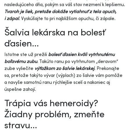
nasledujúceho dňa, pokým sa váš stav nezmení k lepšiemu.
Tvaroh je liek, pretože dokáže vytiahnuť z tela opuch,
i zápal
. Vyskúšajte to pri najbližšom opuchu, či zápale.
Šalvia lekárska na bolesť
ďasien...
Istotne ste už prežili
bolesť ďasien kvôli vytrhnutému
boľavému zubu
. Takúto ranu po vytrhnutom „deravom“
zube vyliečite
výťažkom zo šalvie lekárskej
. Prekonajte
sa, pretože takýto vývar (výplach) zo šalvie vám pomôže
a navyše samotnú ranu rýchlejšie scelí a nakoniec aj
úspešne zahojí.
Trápia vás hemeroidy?
Žiadny problém, zmeňte
stravu...