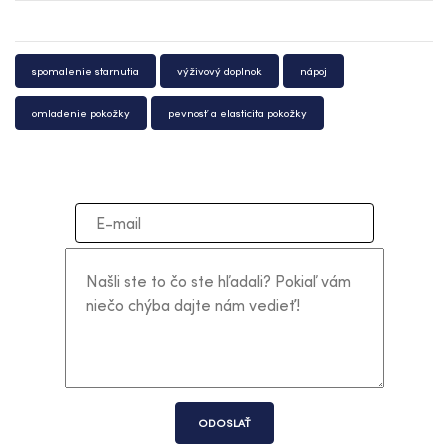
spomalenie starnutia
výživový doplnok
nápoj
omladenie pokožky
pevnosť a elasticita pokožky
ODOSLAŤ