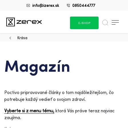
info@izerex.sk
0850444777
E-SHOP
Krása
Magazín
Poctivo pripravované články o tom najdôležitejšom, čo
potrebuje každý vedieť o svojom zdraví.
Vyberte si z menu tému,
ktorá Vás práve teraz najviac
zaujíma.