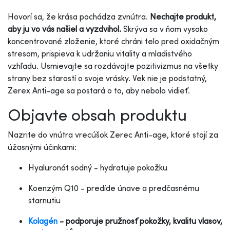
Hovorí sa, že krása pochádza zvnútra.
Nechajte produkt,
aby ju vo vás našiel a vyzdvihol.
Skrýva sa v ňom vysoko
koncentrované zloženie, ktoré chráni telo pred oxidačným
stresom, prispieva k udržaniu vitality a mladistvého
vzhľadu. Usmievajte sa rozdávajte pozitivizmus na všetky
strany bez starostí o svoje vrásky. Vek nie je podstatný,
Zerex Anti-age sa postará o to, aby nebolo vidieť.
Objavte obsah produktu
Nazrite do vnútra vrecúšok Zerec Anti-age, ktoré stojí za
úžasnými účinkami:
Hyaluronát sodný - hydratuje pokožku
Koenzým Q10 - predíde únave a predčasnému
starnutiu
Kolagén
- podporuje pružnosť pokožky, kvalitu vlasov,