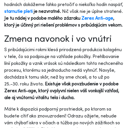
hodinách dokážeme ľahko pretočiť o niekoľko hodín naspäť,
starnutie pleti
je nezvratné.
Nič však nie je úplne stratené.
Je tu nádej v podobe malého zázraku
Zerex Anti-age
,
ktorý je účinný pri riešení problémov s pribúdajúcim vekom.
Zmena navonok i vo vnútri
S pribúdajúcimi rokmi klesá prirodzená produkcia kolagénu
v tele, čo sa podpisuje na vzhľade pokožky. Prehlbovanie
línií pokožky a vznik vrások sú následkom tohto nechceného
procesu, ktorému sa jednoducho nedá vyhnúť. Navyše,
dochádza k tomu skôr, než by sme chceli, a to už po
25.-30. roku života.
Existuje však povzbudenie v podobe
Zerex Anti-age, ktorý ovplyvní nielen váš vonkajší vzhľad,
ale aj vnútornú vitalitu tela i ducha.
Máte k dispozícii podporný prostriedok, po ktorom sa
budete cítiť ako znovuzrodení! Odrazu ožijete, nebude
vám chýbať iskra v očiach a túžba po nových zážitkoch so