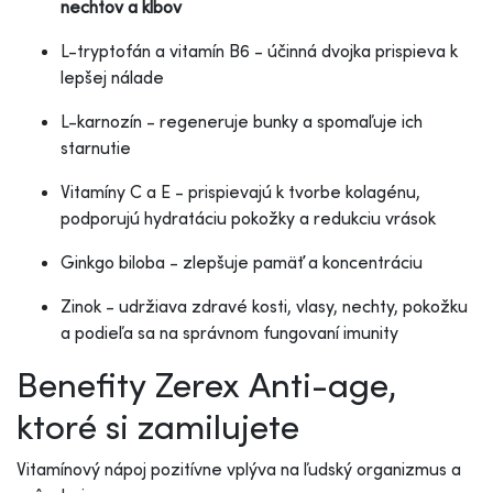
nechtov a kĺbov
L-tryptofán a vitamín B6 - účinná dvojka prispieva k
lepšej nálade
L-karnozín - regeneruje bunky a spomaľuje ich
starnutie
Vitamíny C a E - prispievajú k tvorbe kolagénu,
podporujú hydratáciu pokožky a redukciu vrások
Ginkgo biloba - zlepšuje pamäť a koncentráciu
Zinok - udržiava zdravé kosti, vlasy, nechty, pokožku
a podieľa sa na správnom fungovaní imunity
Benefity Zerex Anti-age,
ktoré si zamilujete
Vitamínový nápoj pozitívne vplýva na ľudský organizmus a