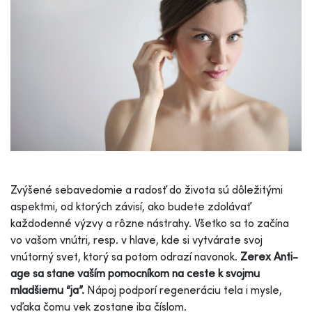
Zvýšené sebavedomie a radosť do života sú dôležitými
aspektmi, od ktorých závisí, ako budete zdolávať
každodenné výzvy a rôzne nástrahy. Všetko sa to začína
vo vašom vnútri, resp. v hlave, kde si vytvárate svoj
vnútorný svet, ktorý sa potom odrazí navonok.
Zerex Anti-
age sa stane vaším pomocníkom na ceste k svojmu
mladšiemu “ja”.
Nápoj podporí regeneráciu tela i mysle,
vďaka čomu vek zostane iba číslom.