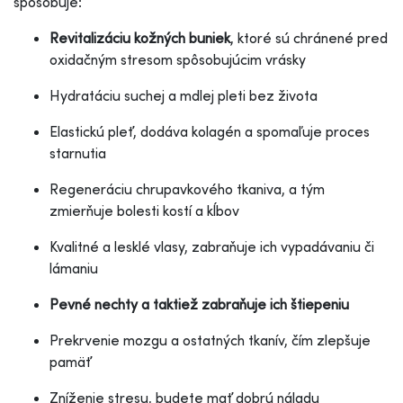
spôsobuje:
Revitalizáciu kožných buniek
, ktoré sú chránené pred
oxidačným stresom spôsobujúcim vrásky
Hydratáciu suchej a mdlej pleti bez života
Elastickú pleť, dodáva kolagén a spomaľuje proces
starnutia
Regeneráciu chrupavkového tkaniva, a tým
zmierňuje bolesti kostí a kĺbov
Kvalitné a lesklé vlasy, zabraňuje ich vypadávaniu či
lámaniu
Pevné nechty a taktiež zabraňuje ich štiepeniu
Prekrvenie mozgu a ostatných tkanív, čím zlepšuje
pamäť
Zníženie stresu, budete mať dobrú náladu