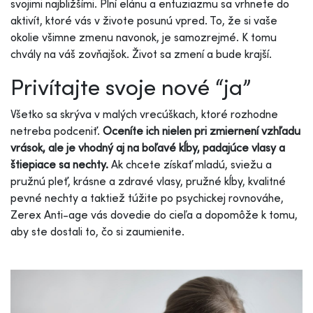
svojimi najbližšími. Plní elánu a entuziazmu sa vrhnete do
aktivít, ktoré vás v živote posunú vpred. To, že si vaše
okolie všimne zmenu navonok, je samozrejmé. K tomu
chvály na váš zovňajšok. Život sa zmení a bude krajší.
Privítajte svoje nové “ja”
Všetko sa skrýva v malých vrecúškach, ktoré rozhodne
netreba podceniť.
Oceníte ich nielen pri zmiernení vzhľadu
vrások, ale je vhodný aj na boľavé kĺby, padajúce vlasy a
štiepiace sa nechty.
Ak chcete získať mladú, sviežu a
pružnú pleť, krásne a zdravé vlasy, pružné kĺby, kvalitné
pevné nechty a taktiež túžite po psychickej rovnováhe,
Zerex Anti-age vás dovedie do cieľa a dopomôže k tomu,
aby ste dostali to, čo si zaumienite.