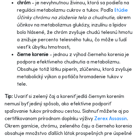
chróm
- je nevyhnutnou živinou, ktorá sa podieľa na
regulácii metabolizmu cukrov a tukov. Podľa
štúdie
Účinky chrómu na zloženie tela a chudnutie,
okrem
účinkov na metabolizmus glukózy, inzulínu a lipidov
bolo hlásené, že chróm zvyšuje chudú telesnú hmotu
a znižuje percento telesného tuku, čo môže u ľudí
viesť k úbytku hmotnosti,
čierne korenie
- jednou z výhod čierneho korenia je
podpora efektívneho chudnutia a metabolizmu.
Obsahuje totiž látku piperín, zlúčeninu, ktorá zvyšuje
metabolický výkon a potláča hromadenie tukov v
tele.
Tip:
Uvariť si zelený čaj a koreniť jedlá čiernym korením
nemusí byť jediný spôsob, ako efektívne podporiť
spaľovanie tukov prírodnou cestou. Siahnuť môžete aj po
certifikovanom prírodnom doplnku výživy
Zerex Assassin
.
Okrem garnície, chrómu, zeleného čaju a čierneho korenia
obsahuje množstvo ďalších látok prospešných pre úspešné