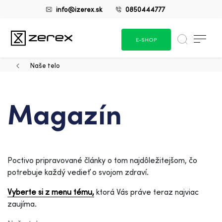
info@izerex.sk
0850444777
E-SHOP
Naše telo
Magazín
Poctivo pripravované články o tom najdôležitejšom, čo
potrebuje každý vedieť o svojom zdraví.
Vyberte si z menu tému,
ktorá Vás práve teraz najviac
zaujíma.