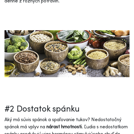
denne z rôznych potravín.
#2 Dostatok spánku
Aký má súvis spánok a spaľovanie tukov? Nedostatočný
spánok má vplyv na
nárast hmotnosti
. Ľudia s nedostatkom
spánku produkujú viac hormónov stimulujúceho chuť do