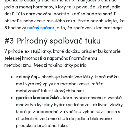
jedla a menej hormónov, ktorý telu povie, že už má jedla
dosť. Túto narovnováhu pocítite, keď sa budete snažiť
obliecť si nohavice z minulého roka. Preto nezabúdajte, že
8 hodinový
nočný spánok
je to, čo spaľovaniu len prospeje.
#3 Prírodný spaľovač tuku
V prírode existujú látky, ktoré dokážu prispieť ku kontorle
telesnej hmotnosti a napomáhať normálnemu
metabolizmu. Medzi takého látky patria:
zelený čaj
- obsahuje bioaktívne látky, ktoré môžu
mať výrazný vplyv na metabolizmus, môže
mobilizovať tuk z tukových buniek
garcínia kambodžská
- kôra ovocia obsahuje vysoké
množstvo kyseliny hydroxycitrónovej, aktívnej zložky,
ktorá je zodpovedná za väčšinu výhod súvisiacich s
chudnutím: zníženie chuti do jedla a blokovanie
produkcie brušného tuku,