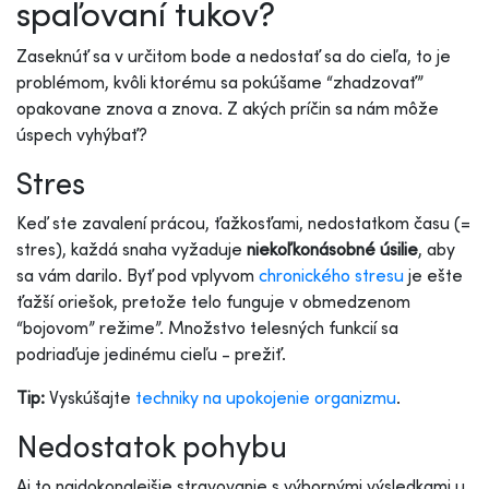
spaľovaní tukov?
Zaseknúť sa v určitom bode a nedostať sa do cieľa, to je
problémom, kvôli ktorému sa pokúšame “zhadzovať”
opakovane znova a znova. Z akých príčin sa nám môže
úspech vyhýbať?
Stres
Keď ste zavalení prácou, ťažkosťami, nedostatkom času (=
stres), každá snaha vyžaduje
niekoľkonásobné úsilie
, aby
sa vám darilo. Byť pod vplyvom
chronického stresu
je ešte
ťažší oriešok, pretože telo funguje v obmedzenom
“bojovom” režime”. Množstvo telesných funkcií sa
podriaďuje jedinému cieľu - prežiť.
Tip:
Vyskúšajte
techniky na upokojenie organizmu
.
Nedostatok pohybu
Aj to najdokonalejšie stravovanie s výbornými výsledkami u