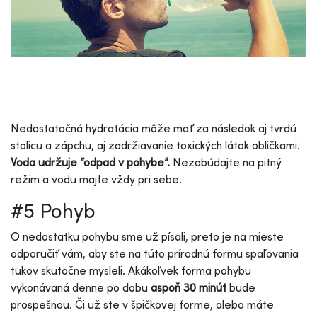
Nedostatočná hydratácia môže mať za následok aj tvrdú
stolicu a zápchu, aj zadržiavanie toxických látok obličkami.
Voda udržuje “odpad v pohybe”.
Nezabúdajte na pitný
režim a vodu majte vždy pri sebe.
#5 Pohyb
O nedostatku pohybu sme už písali, preto je na mieste
odporučiť vám, aby ste na túto prírodnú formu spaľovania
tukov skutočne mysleli. Akákoľvek forma pohybu
vykonávaná denne po dobu
aspoň 30 minút
bude
prospešnou. Či už ste v špičkovej forme, alebo máte