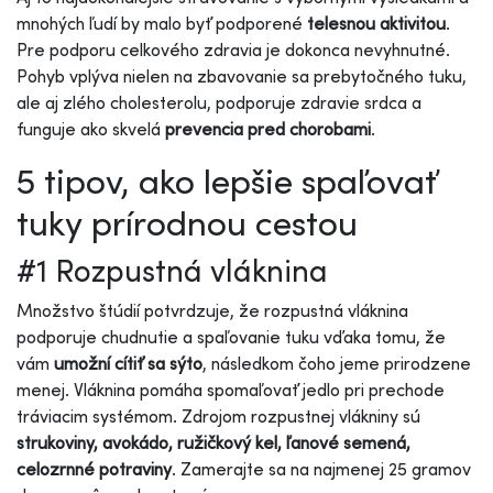
mnohých ľudí by malo byť podporené
telesnou aktivitou
.
Pre podporu celkového zdravia je dokonca nevyhnutné.
Pohyb vplýva nielen na zbavovanie sa prebytočného tuku,
ale aj zlého cholesterolu, podporuje zdravie srdca a
funguje ako skvelá
prevencia pred chorobami
.
5 tipov, ako lepšie spaľovať
tuky prírodnou cestou
#1 Rozpustná vláknina
Množstvo štúdií potvrdzuje, že rozpustná vláknina
podporuje chudnutie a spaľovanie tuku vďaka tomu, že
vám
umožní cítiť sa sýto
, následkom čoho jeme prirodzene
menej. Vláknina pomáha spomaľovať jedlo pri prechode
tráviacim systémom. Zdrojom rozpustnej vlákniny sú
strukoviny, avokádo, ružičkový kel, ľanové semená,
celozrnné potraviny
. Zamerajte sa na najmenej 25 gramov