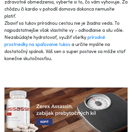
zdravotné obmedzenia, vyberte si to, čo vám vyhovuje. Za
chôdzu či kardio v pohodlí domova dokonca nemusíte
platiť.
Zbaviť sa tukov prírodnou cestou nie je žiadna veda. To
najpodstatnejšie však vlastníte vy - odhodlanie a silu vôle.
Nezabúdajte hydratovať, využiť všetky
prírodné
prostriedky na spaľovanie tukov
a určite myslite na
dostatočný spánok. Váš sen o super postave sa môže stať
konečne skutočnosťou.