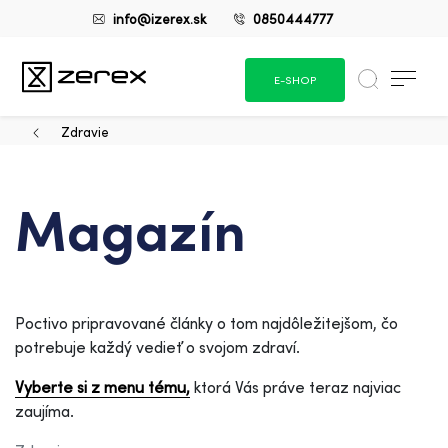
info@izerex.sk
0850444777
E-SHOP
Zdravie
Magazín
Poctivo pripravované články o tom najdôležitejšom, čo
potrebuje každý vedieť o svojom zdraví.
Vyberte si z menu tému,
ktorá Vás práve teraz najviac
zaujíma.