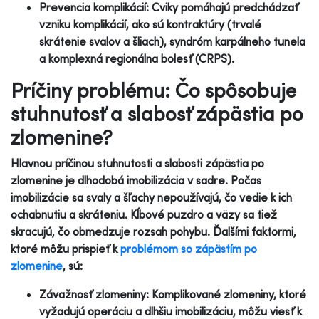
Prevencia komplikácií: Cviky pomáhajú predchádzať
vzniku komplikácií, ako sú kontraktúry (trvalé
skrátenie svalov a šliach), syndróm karpálneho tunela
a komplexná regionálna bolesť (CRPS).
Príčiny problému: Čo spôsobuje
stuhnutosť a slabosť zápästia po
zlomenine?
Hlavnou príčinou stuhnutosti a slabosti zápästia po
zlomenine je dlhodobá imobilizácia v sadre. Počas
imobilizácie sa svaly a šľachy nepoužívajú, čo vedie k ich
ochabnutiu a skráteniu. Kĺbové puzdro a väzy sa tiež
skracujú, čo obmedzuje rozsah pohybu. Ďalšími faktormi,
ktoré môžu prispieť k
problémom so zápästím po
zlomenine
, sú:
Závažnosť zlomeniny: Komplikované zlomeniny, ktoré
vyžadujú operáciu a dlhšiu imobilizáciu, môžu viesť k