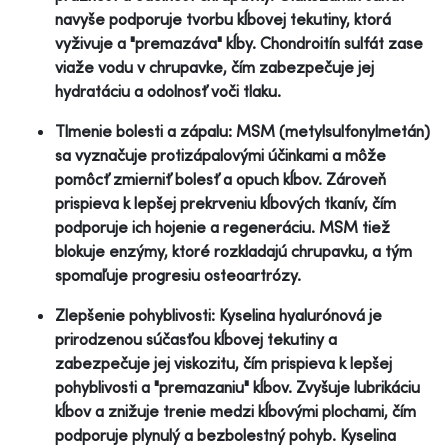
navyše podporuje tvorbu kĺbovej tekutiny, ktorá
vyživuje a "premazáva" kĺby. Chondroitín sulfát zase
viaže vodu v chrupavke, čím zabezpečuje jej
hydratáciu a odolnosť voči tlaku.
Tlmenie bolesti a zápalu: MSM (metylsulfonylmetán)
sa vyznačuje protizápalovými účinkami a môže
pomôcť zmierniť bolesť a opuch kĺbov. Zároveň
prispieva k lepšej prekrveniu kĺbových tkanív, čím
podporuje ich hojenie a regeneráciu. MSM tiež
blokuje enzýmy, ktoré rozkladajú chrupavku, a tým
spomaľuje progresiu osteoartrózy.
Zlepšenie pohyblivosti: Kyselina hyalurónová je
prirodzenou súčasťou kĺbovej tekutiny a
zabezpečuje jej viskozitu, čím prispieva k lepšej
pohyblivosti a "premazaniu" kĺbov. Zvyšuje lubrikáciu
kĺbov a znižuje trenie medzi kĺbovými plochami, čím
podporuje plynulý a bezbolestný pohyb. Kyselina