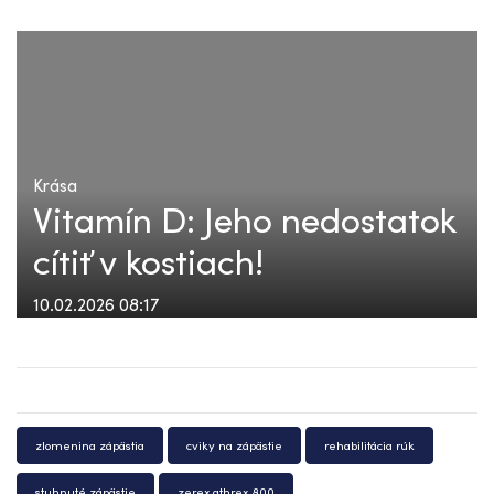
Krása
Vitamín D: Jeho nedostatok
cítiť v kostiach!
10.02.2026 08:17
zlomenina zápästia
cviky na zápästie
rehabilitácia rúk
stuhnuté zápästie
zerex athrex 800