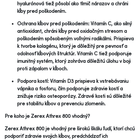
hyalurónová tiež pôsobí ako tlmič nárazov a chráni
kĺby pred poškodením.
Ochrana kĺbov pred poškodením: Vitamín C, ako silný
antioxidant, chráni kĺby pred oxidačným stresom a
poškodením spôsobeným voľnými radikálmi. Prispieva
k tvorbe kolagénu, ktorý je dôležitý pre pevnosť a
odolnosť kĺbových štruktúr. Vitamín C tiež podporuje
imunitný systém, ktorý zohráva dôležitú úlohu v boji
proti zápalom v kĺboch.
Podpora kostí: Vitamín D3 prispieva k vstrebávaniu
vápnika a fosforu, čím podporuje zdravie kostí a
znižuje riziko osteoporózy. Zdravé kosti sú dôležité
pre stabilitu kĺbov a prevenciu zlomenín.
Pre koho je Zerex Athrex 800 vhodný?
Zerex Athrex 800 je vhodný pre širokú škálu ľudí, ktorí chcú
podporiť zdravie svojich kĺbov, predchádzať ich