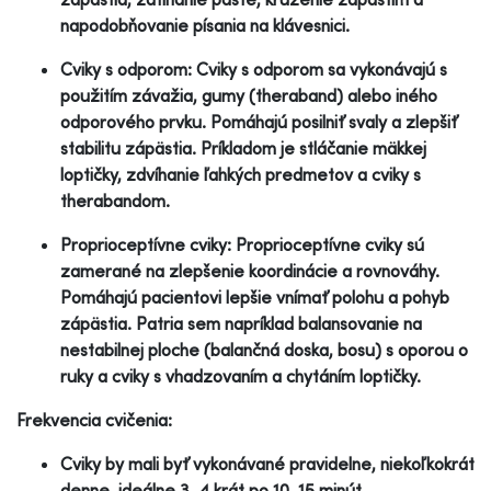
napodobňovanie písania na klávesnici.
Cviky s odporom: Cviky s odporom sa vykonávajú s
použitím závažia, gumy (theraband) alebo iného
odporového prvku. Pomáhajú posilniť svaly a zlepšiť
stabilitu zápästia. Príkladom je stláčanie mäkkej
loptičky, zdvíhanie ľahkých predmetov a cviky s
therabandom.
Proprioceptívne cviky: Proprioceptívne cviky sú
zamerané na zlepšenie koordinácie a rovnováhy.
Pomáhajú pacientovi lepšie vnímať polohu a pohyb
zápästia. Patria sem napríklad balansovanie na
nestabilnej ploche (balančná doska, bosu) s oporou o
ruky a cviky s vhadzovaním a chytáním loptičky.
Frekvencia cvičenia:
Cviky by mali byť vykonávané pravidelne, niekoľkokrát
denne, ideálne 3-4 krát po 10-15 minút.