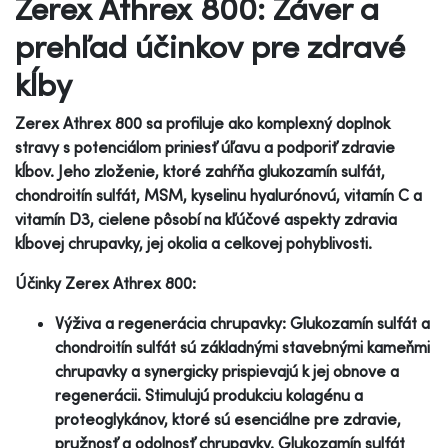
Zerex Athrex 800: Záver a
prehľad účinkov pre zdravé
kĺby
Zerex Athrex 800 sa profiluje ako komplexný doplnok
stravy s potenciálom priniesť úľavu a podporiť zdravie
kĺbov. Jeho zloženie, ktoré zahŕňa glukozamín sulfát,
chondroitín sulfát, MSM, kyselinu hyalurónovú, vitamín C a
vitamín D3, cielene pôsobí na kľúčové aspekty zdravia
kĺbovej chrupavky, jej okolia a celkovej pohyblivosti.
Účinky Zerex Athrex 800:
Výživa a regenerácia chrupavky: Glukozamín sulfát a
chondroitín sulfát sú základnými stavebnými kameňmi
chrupavky a synergicky prispievajú k jej obnove a
regenerácii. Stimulujú produkciu kolagénu a
proteoglykánov, ktoré sú esenciálne pre zdravie,
pružnosť a odolnosť chrupavky. Glukozamín sulfát