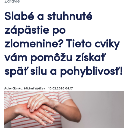
Zdravie
Slabé a stuhnuté
zápästie po
zlomenine? Tieto cviky
vám pomôžu získať
späť silu a pohyblivosť!
Autor článku: Michal Vojáček
10.02.2026 08:17