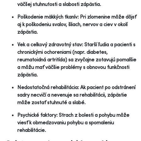
väčšej stuhnutosti a slabosti zápästia.
Poškodenie mäkkých tkanív: Pri zlomenine môže dôjsť
aj k poškodeniu svalov, šliach, nervov a ciev v okolí
zápästia.
Vek a celkový zdravotný stav: Starší ľudia a pacienti s
chronickými ochoreniami (napr. diabetes,
reumatoidná artritída) sa zvyčajne zotavujú pomalšie
a môžu mať väčšie problémy s obnovou funkčnosti
zápästia.
Nedostatočná rehabilitácia: Ak pacient po odstránení
sadry necvičí a nevenuje sa rehabilitácii, zápästie
môže zostať stuhnuté a slabé.
Psychické faktory: Strach z bolesti a pohybu môže
viesť k obmedzovaniu pohybu a spomaleniu
rehabilitácie.