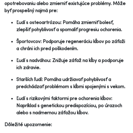
opotrebovaniu alebo zmierniť existujúce problémy. Môže
byť prospešný najmä pre:
Ľudí s osteoartrózou: Pomáha zmierniť bolesť,
zlepšiť pohyblivosť a spomaliť progresiu ochorenia.
Športovcov: Podporuje regeneráciu kĺbov po záťaži
a chráni ich pred poškodením.
Ľudí s nadváhou: Znižuje záťaž na kĺby a podporuje
ich zdravie.
Starších ľudí: Pomáha udržiavať pohyblivosť a
predchádzať problémom s kĺbmi spojenými s vekom.
Ľudí s rizikovými faktormi pre ochorenia kĺbov:
Napríklad s genetickou predispozíciou, po úrazoch
alebo s nadmernou záťažou kĺbov.
Dôležité upozornenie: