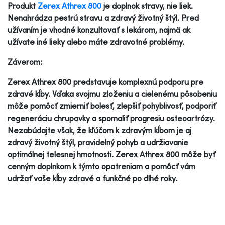
Produkt
Zerex Athrex 800
je doplnok stravy, nie liek.
Nenahrádza pestrú stravu a zdravý životný štýl. Pred
užívaním je vhodné konzultovať s lekárom, najmä ak
užívate iné lieky alebo máte zdravotné problémy.
Záverom:
Zerex Athrex 800 predstavuje komplexnú podporu pre
zdravé kĺby. Vďaka svojmu zloženiu a cielenému pôsobeniu
môže pomôcť zmierniť bolesť, zlepšiť pohyblivosť, podporiť
regeneráciu chrupavky a spomaliť progresiu osteoartrózy.
Nezabúdajte však, že kľúčom k zdravým kĺbom je aj
zdravý životný štýl, pravidelný pohyb a udržiavanie
optimálnej telesnej hmotnosti. Zerex Athrex 800 môže byť
cenným doplnkom k týmto opatreniam a pomôcť vám
udržať vaše kĺby zdravé a funkčné po dlhé roky.