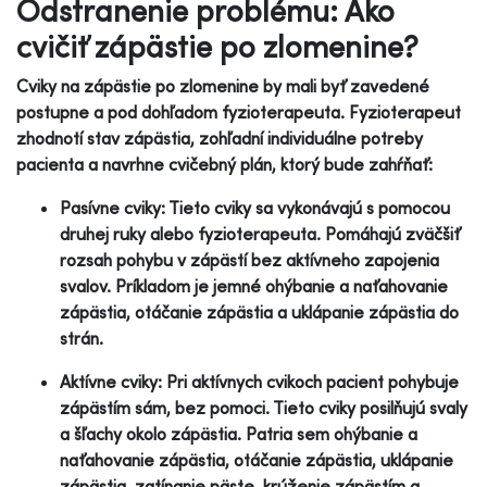
Odstranenie problému: Ako
cvičiť zápästie po zlomenine?
Cviky na zápästie po zlomenine by mali byť zavedené
postupne a pod dohľadom fyzioterapeuta. Fyzioterapeut
zhodnotí stav zápästia, zohľadní individuálne potreby
pacienta a navrhne cvičebný plán, ktorý bude zahŕňať:
Pasívne cviky: Tieto cviky sa vykonávajú s pomocou
druhej ruky alebo fyzioterapeuta. Pomáhajú zväčšiť
rozsah pohybu v zápästí bez aktívneho zapojenia
svalov. Príkladom je jemné ohýbanie a naťahovanie
zápästia, otáčanie zápästia a uklápanie zápästia do
strán.
Aktívne cviky: Pri aktívnych cvikoch pacient pohybuje
zápästím sám, bez pomoci. Tieto cviky posilňujú svaly
a šľachy okolo zápästia. Patria sem ohýbanie a
naťahovanie zápästia, otáčanie zápästia, uklápanie
zápästia, zatínanie päste, krúženie zápästím a