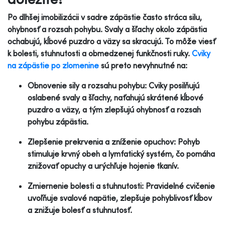
Po dlhšej imobilizácii v sadre zápästie často stráca silu,
ohybnosť a rozsah pohybu. Svaly a šľachy okolo zápästia
ochabujú, kĺbové puzdro a väzy sa skracujú. To môže viesť
k bolesti, stuhnutosti a obmedzenej funkčnosti ruky.
Cviky
na zápästie po zlomenine
sú preto nevyhnutné na:
Obnovenie sily a rozsahu pohybu: Cviky posilňujú
oslabené svaly a šľachy, naťahujú skrátené kĺbové
puzdro a väzy, a tým zlepšujú ohybnosť a rozsah
pohybu zápästia.
Zlepšenie prekrvenia a zníženie opuchov: Pohyb
stimuluje krvný obeh a lymfatický systém, čo pomáha
znižovať opuchy a urýchľuje hojenie tkanív.
Zmiernenie bolesti a stuhnutosti: Pravidelné cvičenie
uvoľňuje svalové napätie, zlepšuje pohyblivosť kĺbov
a znižuje bolesť a stuhnutosť.