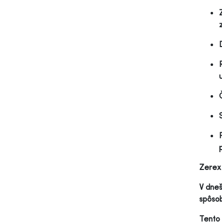
Zerex 
V dneš
spôsob
Tento 