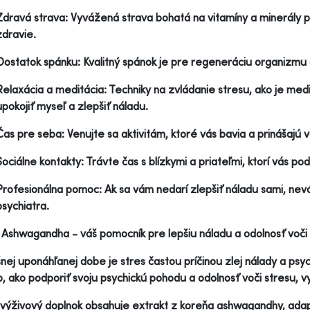
Zdravá strava: Vyvážená strava bohatá na vitamíny a minerály po
zdravie.
Dostatok spánku: Kvalitný spánok je pre regeneráciu organizmu
Relaxácia a meditácia: Techniky na zvládanie stresu, ako je med
upokojiť myseľ a zlepšiť náladu.
Čas pre seba: Venujte sa aktivitám, ktoré vás bavia a prinášajú 
Sociálne kontakty: Trávte čas s blízkymi a priateľmi, ktorí vás po
Profesionálna pomoc: Ak sa vám nedarí zlepšiť náladu sami, ne
psychiatra.
Ashwagandha - váš pomocník pre lepšiu náladu a odolnosť voči
nej uponáhľanej dobe je stres častou príčinou zlej nálady a psy
, ako podporiť svoju psychickú pohodu a odolnosť voči stresu, 
výživový doplnok obsahuje extrakt z koreňa ashwagandhy, adaptog