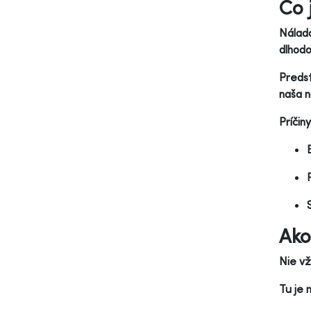
Čo 
Nálada
dlhodo
Predst
naša n
Príčin
Ako
Nie vž
Tu je 