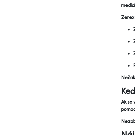
medicí
Zerex
Nečaka
Ked
Ak sa 
pomoc.
Nezabú
Náj