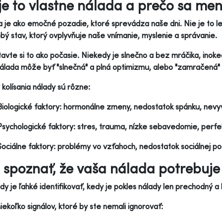
je to vlastne nálada a prečo sa men
 je ako emočné pozadie, ktoré sprevádza naše dni. Nie je to le
bý stav, ktorý ovplyvňuje naše vnímanie, myslenie a správanie.
avte si to ako počasie. Niekedy je slnečno a bez mráčika, inok
álada môže byť "slnečná" a plná optimizmu, alebo "zamračená"
y kolísania nálady sú rôzne:
Biologické faktory: hormonálne zmeny, nedostatok spánku, nevy
Psychologické faktory: stres, trauma, nízke sebavedomie, perfe
Sociálne faktory: problémy vo vzťahoch, nedostatok sociálnej po
 spoznať, že vaša nálada potrebuje
dy je ľahké identifikovať, kedy je pokles nálady len prechodný a
niekoľko signálov, ktoré by ste nemali ignorovať: