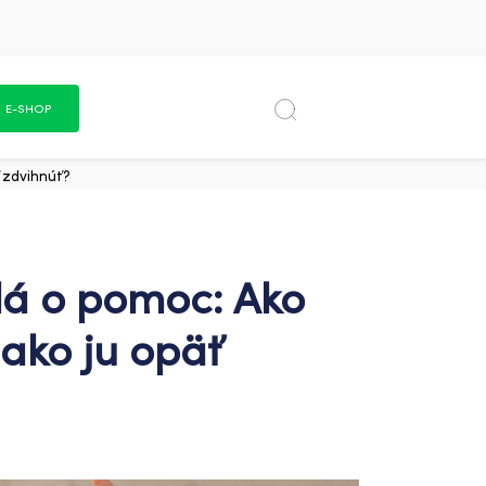
E-SHOP
ť zdvihnúť?
lá o pomoc: Ako
 ako ju opäť