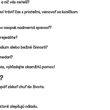
a nič vás neteší?
ví tráviť čas s priateľmi, venovať sa koníčkom
ebo naopak nadmerná spavosť?
 prejedáte?
údium alebo bežné činnosti?
 nedarí?
pia, vyhľadajte okamžitú pomoc!
?
päť získať chuť do života.
ktoré zlepšujú náladu.