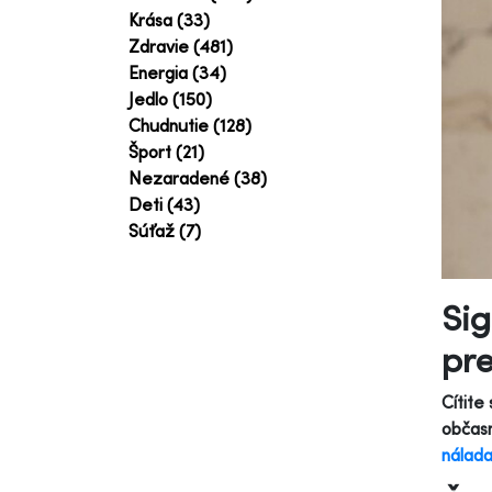
Krása (33)
Zdravie (481)
Energia (34)
Jedlo (150)
Chudnutie (128)
Šport (21)
Nezaradené (38)
Deti (43)
Súťaž (7)
Sig
pre
Cítite
občasn
nálad