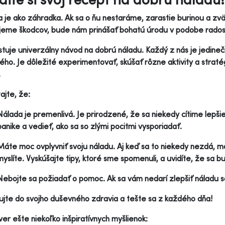
 je ako záhradka. Ak sa o ňu nestaráme, zarastie burinou a zvä
eme škodcov, bude nám prinášať bohatú úrodu v podobe radosti
tuje univerzálny návod na dobrú náladu. Každý z nás je jedineč
ého. Je dôležité experimentovať, skúšať rôzne aktivity a stratégi
.
jte, že:
Nálada je premenlivá. Je prirodzené, že sa niekedy cítime lepši
panike a vedieť, ako sa so zlými pocitmi vysporiadať.
Máte moc ovplyvniť svoju náladu. Aj keď sa to niekedy nezdá, má
myslíte. Vyskúšajte tipy, ktoré sme spomenuli, a uvidíte, že sa bu
Nebojte sa požiadať o pomoc. Ak sa vám nedarí zlepšiť náladu 
ujte do svojho duševného zdravia a tešte sa z každého dňa!
er ešte niekoľko inšpiratívnych myšlienok: