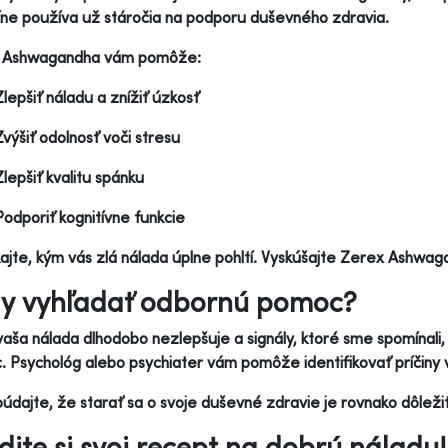
ne používa už stáročia na podporu duševného zdravia.
 Ashwagandha vám pomôže:
Zlepšiť náladu a znížiť úzkosť
Zvýšiť odolnosť voči stresu
Zlepšiť kvalitu spánku
Podporiť kognitívne funkcie
jte, kým vás zlá nálada úplne pohltí. Vyskúšajte Zerex Ashwag
y vyhľadať odbornú pomoc?
vaša nálada dlhodobo nezlepšuje a signály, ktoré sme spomínali,
 Psychológ alebo psychiater vám pomôže identifikovať príčiny v
dajte, že starať sa o svoje duševné zdravie je rovnako dôležité
dite si svoj recept na dobrú náladu!