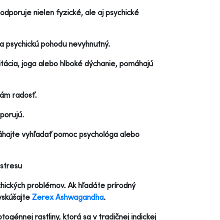
dporuje nielen fyzické, ale aj psychické
 a psychickú pohodu nevyhnutný.
itácia, joga alebo hlboké dýchanie, pomáhajú
vám radosť.
dporujú.
váhajte vyhľadať pomoc psychológa alebo
 stresu
chických problémov. Ak hľadáte prírodný
vyskúšajte
Zerex Ashwagandha
.
énnej rastliny, ktorá sa v tradičnej indickej