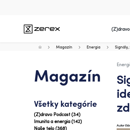
(Z)dravo
Magazín
Energia
Signály,
Energ
Magazín
Si
id
Všetky kategórie
zd
(Z)dravo Podcast (34)
Imunita a energia (142)
Autor čl
Naše telo (368)