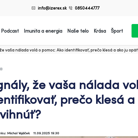
info@izerex.sk
0850444777
 Podcast
Imunita a energia
Naše telo
Krása
Šport
 že vaša nálada volá o pomoc: Ako identifikovať, prečo klesá a ako ju opä
ia
gnály, že vaša nálada vo
entifikovať, prečo klesá a
vihnúť?
ánku: Michal Vojáček
11.09.2025 19:30