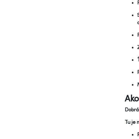
Ako
Dobrá 
Tu je 