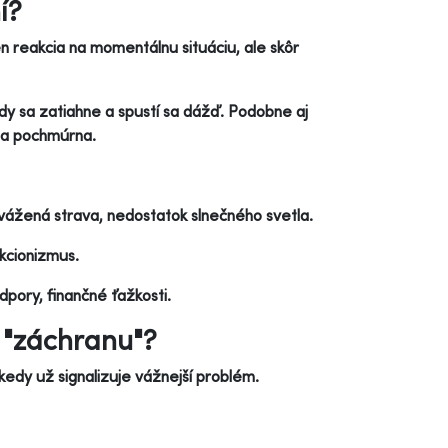
í?
n reakcia na momentálnu situáciu, ale skôr
edy sa zatiahne a spustí sa dážď. Podobne aj
 a pochmúrna.
vážená strava, nedostatok slnečného svetla.
kcionizmus.
dpory, finančné ťažkosti.
 "záchranu"?
 kedy už signalizuje vážnejší problém.