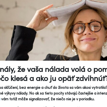
nály, že vaša nálada volá o pom
čo klesá a ako ju opäť zdvihnúť
 sa skľúčení, bez energie a chuť do života sa vám akosi vytratil
é výkyvy nálady. No ak sa tieto pocity stávajú častejšie a intenz
a
vám totiž môže signalizovať, že niečo nie je v poriadku.