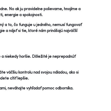
dne. No ak ju pravidelne polievame, hnojíme a
, energie a spokojnosti.
ný a to, čo funguje u jedného, nemusí fungovať
e a nájsť si tie, ktoré nám prinášajú najväčší
e a niekedy horšie. Dôležité je neprepadnúť
te väčšiu kontrolu nad svojou náladou, ako si
dete cítiť lepšie.
sami, neváhajte vyhľadať pomoc odborníka.