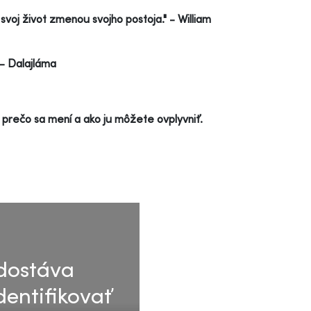
voj život zmenou svojho postoja." - William
 - Dalajláma
 prečo sa mení a ako ju môžete ovplyvniť.
edostáva
dentifikovať