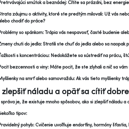
Pretrvávajúci smútok a beznádej: Cítite sa prázdni, bez energie 
Strata záujmu o aktivity, ktoré ste predtým milovali: Už vás neba
alebo chodiť do práce?
Problémy so spánkom: Trápia vás nespavosť, časté budenie al
Zmeny chuti do jedla: Stratili ste chuť do jedla alebo sa naopak
Ťažkosti s koncentráciou: Nedokážete sa sústrediť na prácu, št
Pocit bezcennosti a viny: Máte pocit, že ste zlyhali a nič sa vám
Myšlienky na smrť alebo samovraždu: Ak vás tieto myšlienky trá
 zlepšiť náladu a opäť sa cítiť dobre
správa je, že existuje mnoho spôsobov, ako si zlepšiť náladu a o
niekoľko tipov:
Pravidelný pohyb: Cvičenie uvoľňuje endorfíny, hormóny šťastia, 