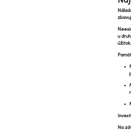
Nálada
zbavuj
Neexis
u druh
úžitok
Pamäta
Invest
Na záv