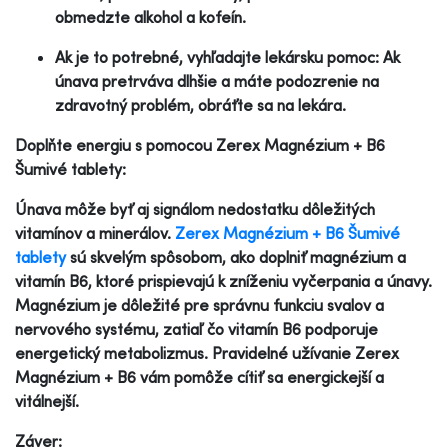
obmedzte alkohol a kofeín.
Ak je to potrebné, vyhľadajte lekársku pomoc: Ak
únava pretrváva dlhšie a máte podozrenie na
zdravotný problém, obráťte sa na lekára.
Doplňte energiu s pomocou Zerex Magnézium + B6
Šumivé tablety:
Únava môže byť aj signálom nedostatku dôležitých
vitamínov a minerálov.
Zerex Magnézium + B6 Šumivé
tablety
sú skvelým spôsobom, ako doplniť magnézium a
vitamín B6, ktoré prispievajú k zníženiu vyčerpania a únavy.
Magnézium je dôležité pre správnu funkciu svalov a
nervového systému, zatiaľ čo vitamín B6 podporuje
energetický metabolizmus. Pravidelné užívanie Zerex
Magnézium + B6 vám pomôže cítiť sa energickejší a
vitálnejší.
Záver: