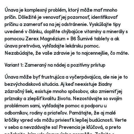
Únava je komplexný problém, ktorý môže mať mnoho
príčin. Dôležité je venovať jej pozornosť, identifikovať
príčinu a zamerať sa na jej odstránenie. Vyskúšajte tipy
uvedené v článku, doplňte chýbajúce vitamíny a minerály s
pomocou Zerex Magnézium + B6 Šumivé tablety a ak
únava pretrváva, vyhľadajte lekársku pomoc.
Nezabúdajte, že vaše zdravie je to najcennejšie, čo máte.
Variant 1: Zameraný na nádej a pozitívny prístup
Únava môže byť frustrujúca a vyčerpávajúca, ale nie je to
bezvýchodisková situácia. Aj keď neexistuje žiadny
zázračný liek, existuje mnoho spôsobov, ako zmierniť jej
príznaky a zlepšiť kvalitu života. Nezostávajte so svojím
problémom sami, vyhľadajte pomoc a podporu u
odborníkov, rodiny a priateľov. Pamätajte, že aj malé
krôčiky vpred vás môžu priviesť k lepšej budúcnosti. Verte
v seba a nevzdávajte sa! Prevencia je kľúčová, a preto