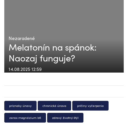
Nezaradené
Melatonín na spánok:
Naozaj funguje?
14.08.2025 12:59
príznaky únavy
chronická únava
príčiny vyčerpania
zerex magnézium b6
zdravý životný štýl