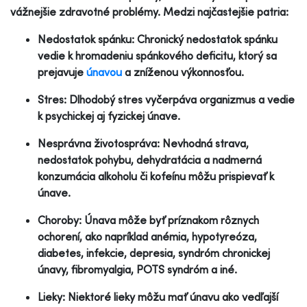
vážnejšie zdravotné problémy. Medzi najčastejšie patria:
Nedostatok spánku: Chronický nedostatok spánku
vedie k hromadeniu spánkového deficitu, ktorý sa
prejavuje
únavou
a zníženou výkonnosťou.
Stres: Dlhodobý stres vyčerpáva organizmus a vedie
k psychickej aj fyzickej únave.
Nesprávna životospráva: Nevhodná strava,
nedostatok pohybu, dehydratácia a nadmerná
konzumácia alkoholu či kofeínu môžu prispievať k
únave.
Choroby: Únava môže byť príznakom rôznych
ochorení, ako napríklad anémia, hypotyreóza,
diabetes, infekcie, depresia, syndróm chronickej
únavy, fibromyalgia, POTS syndróm a iné.
Lieky: Niektoré lieky môžu mať únavu ako vedľajší