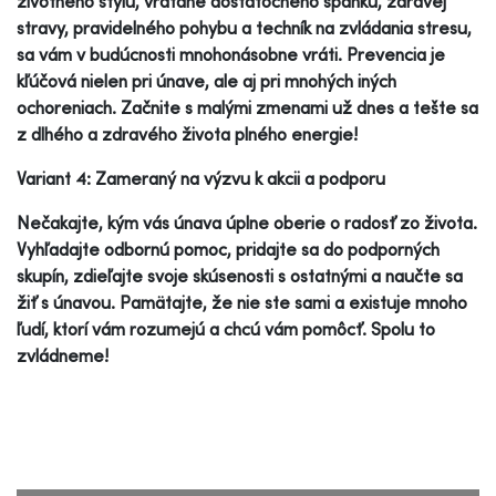
životného štýlu, vrátane dostatočného spánku, zdravej
stravy, pravidelného pohybu a techník na zvládania stresu,
sa vám v budúcnosti mnohonásobne vráti. Prevencia je
kľúčová nielen pri únave, ale aj pri mnohých iných
ochoreniach. Začnite s malými zmenami už dnes a tešte sa
z dlhého a zdravého života plného energie!
Variant 4: Zameraný na výzvu k akcii a podporu
Nečakajte, kým vás únava úplne oberie o radosť zo života.
Vyhľadajte odbornú pomoc, pridajte sa do podporných
skupín, zdieľajte svoje skúsenosti s ostatnými a naučte sa
žiť s únavou. Pamätajte, že nie ste sami a existuje mnoho
ľudí, ktorí vám rozumejú a chcú vám pomôcť. Spolu to
zvládneme!