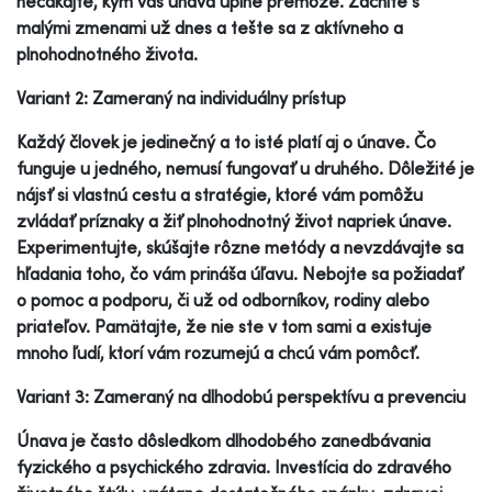
nečakajte, kým vás únava úplne premôže. Začnite s
malými zmenami už dnes a tešte sa z aktívneho a
plnohodnotného života.
Variant 2: Zameraný na individuálny prístup
Každý človek je jedinečný a to isté platí aj o únave. Čo
funguje u jedného, nemusí fungovať u druhého. Dôležité je
nájsť si vlastnú cestu a stratégie, ktoré vám pomôžu
zvládať príznaky a žiť plnohodnotný život napriek únave.
Experimentujte, skúšajte rôzne metódy a nevzdávajte sa
hľadania toho, čo vám prináša úľavu. Nebojte sa požiadať
o pomoc a podporu, či už od odborníkov, rodiny alebo
priateľov. Pamätajte, že nie ste v tom sami a existuje
mnoho ľudí, ktorí vám rozumejú a chcú vám pomôcť.
Variant 3: Zameraný na dlhodobú perspektívu a prevenciu
Únava je často dôsledkom dlhodobého zanedbávania
fyzického a psychického zdravia. Investícia do zdravého