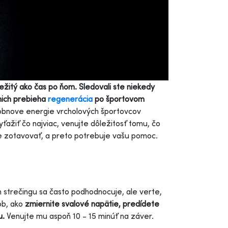
žitý ako čas po ňom. Sledovali ste niekedy
nich prebieha
regenerácia
po športovom
 obnove energie vrcholových športovcov
ažiť čo najviac, venujte dôležitosť tomu, čo
ne zotavovať, a preto potrebuje vašu pomoc.
strečingu sa často podhodnocuje, ale verte,
ob, ako
z
miernite svalové napätie, predídete
u
.
Venujte mu aspoň 10 - 15 minúť na záver.