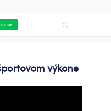
E-SHOP
 športovom výkone