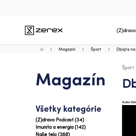
(Z)dravo
Magazín
Šport
Dbajte na
Šport
Magazín
Db
Autor čl
Všetky kategórie
(Z)dravo Podcast (34)
Imunita a energia (142)
Naše telo (368)