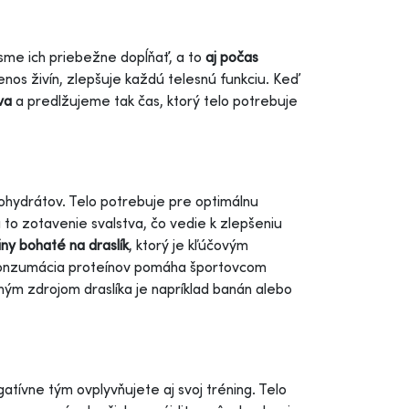
sme ich priebežne dopĺňať, a to
aj počas
nos živín, zlepšuje každú telesnú funkciu. Keď
va
a predlžujeme tak čas, ktorý telo potrebuje
ľohydrátov. Telo potrebuje pre optimálnu
to zotavenie svalstva, čo vedie k zlepšeniu
iny bohaté na draslík
, ktorý je kľúčovým
 Konzumácia proteínov pomáha športovcom
ným zdrojom draslíka je napríklad banán alebo
gatívne tým ovplyvňujete aj svoj tréning. Telo