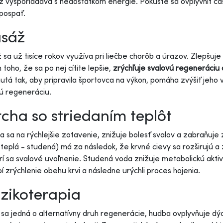
iž vysporiadava s nedostatkom energie. Pokúste sa ovplyvniť ča
 pospať.
sáž
sa už tisíce rokov využíva pri liečbe chorôb a úrazov. Zlepšuje
toho, že sa po nej cítite lepšie,
zrýchľuje svalovú regeneráciu 
utá tak, aby pripravila športovca na výkon, pomáha zvýšiť jeho 
ú regeneráciu.
cha so striedaním teplôt
a sa na rýchlejšie zotavenie, znižuje bolesť svalov a zabraňuj
 teplá - studená) má za následok, že krvné cievy sa rozširujú a
í sa svalové uvoľnenie. Studená voda znižuje metabolickú aktivi
í zrýchlenie obehu krvi a následne urýchli proces hojenia.
zikoterapia
 sa jedná o alternatívny druh regenerácie, hudba ovplyvňuje dých