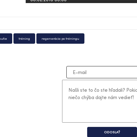
utie
tréning
regenerácia po tréningu
ODOSLAŤ