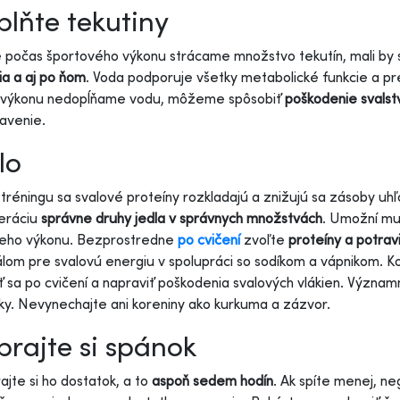
lňte tekutiny
počas športového výkonu strácame množstvo tekutín, mali by 
ia a aj po ňom
. Voda podporuje všetky metabolické funkcie a pre
 výkonu nedopĺňame vodu, môžeme spôsobiť
poškodenie svalst
avenie.
lo
tréningu sa svalové proteíny rozkladajú a znižujú sa zásoby uh
eráciu
správne druhy jedla v správnych množstvách
. Umožní mu 
eho výkonu.
Bezprostredne
po cvičení
zvoľte
proteíny a potrav
lom pre svalovú energiu v spolupráci so sodíkom a vápnikom.
ť sa po cvičení a napraviť poškodenia svalových vlákien. Význam
y. Nevynechajte ani koreniny ako kurkuma a zázvor.
rajte si spánok
ajte si ho dostatok, a to
aspoň sedem hodín
. Ak spíte menej, ne