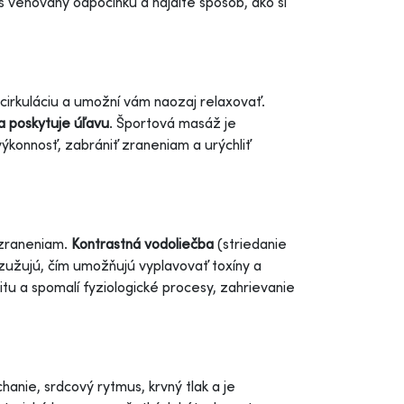
s venovaný odpočinku a nájdite spôsob, ako si
 cirkuláciu a umožní vám naozaj relaxovať.
a poskytuje úľavu
. Športová masáž je
výkonnosť, zabrániť zraneniam a urýchliť
e zraneniam.
Kontrastná vodoliečba
(striedanie
 zužujú, čím umožňujú vyplavovať toxíny a
tu a spomalí fyziologické procesy, zahrievanie
anie, srdcový rytmus, krvný tlak a je