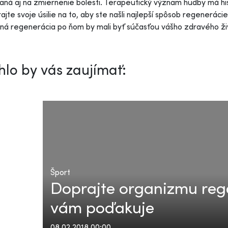
aná aj na zmiernenie bolesti. Terapeutický význam hudby má hi
jte svoje úsilie na to, aby ste našli najlepší spôsob regeneráci
ná regenerácia po ňom by mali byť súčasťou vášho zdravého ž
lo by vás zaujímať:
Šport
Doprajte organizmu rege
vám poďakuje
08.02.2018 00:00