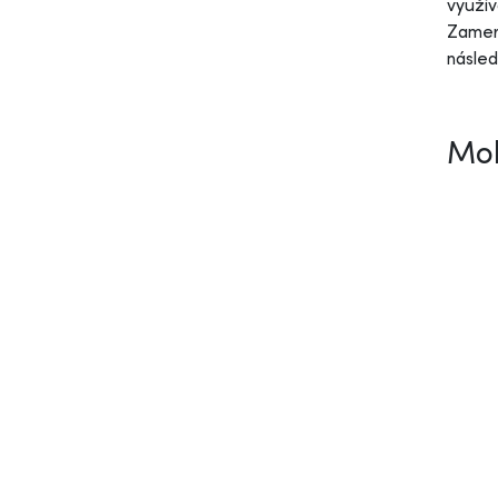
využív
Zamera
násled
Moh