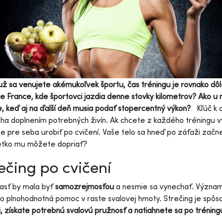
ž sa venujete akémukoľvek športu, čas tréningu je rovnako dôle
e France, kde športovci jazdia denne stovky kilometrov? Ako u 
, keď aj na ďalší deň musia podať stopercentný výkon?
Kľúč k
ha doplnením potrebných živín. Ak chcete z každého tréningu vyť
 pre seba urobiť po cvičení. Vaše telo sa hneď po záťaži zač
etko mu môžete dopriať?
ečing po cvičení
asť by mala byť
samozrejmosťou
a nesmie sa vynechať. Význam 
to plnohodnotná pomoc v raste svalovej hmoty. Strečing je spôs
i, získate potrebnú svalovú pružnosť a natiahnete sa po tréning