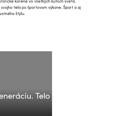
storické korene vo všetkých kútoch sveta.
e svojho tela po športovom výkone. Šport a aj
ivotného štýlu.
neráciu. Telo