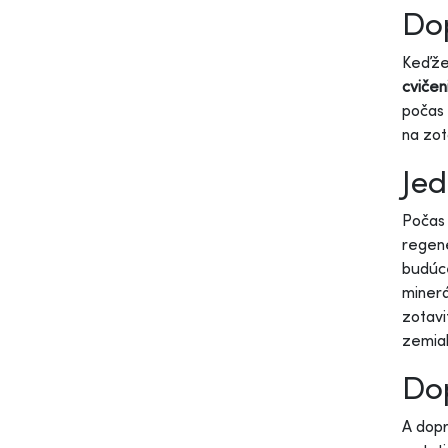
Dop
Keďže 
cvičen
počas
na zot
Jed
Počas 
regen
budúc
minerá
zotavi
zemiak
Dop
A dopr