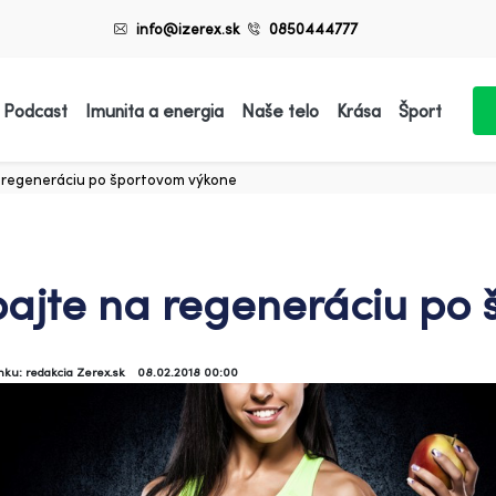
info@izerex.sk
0850444777
 Podcast
Imunita a energia
Naše telo
Krása
Šport
 regeneráciu po športovom výkone
ajte na regeneráciu po
ánku: redakcia Zerex.sk
08.02.2018 00:00