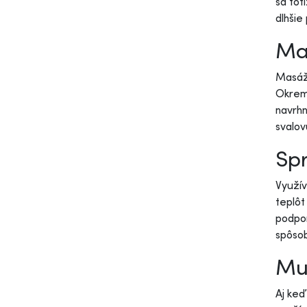
sa tot
dlhšie
Ma
Masáž 
Okrem 
navrhn
svalov
Spr
Využív
teplôt
podpor
spôsob
Mu
Aj keď