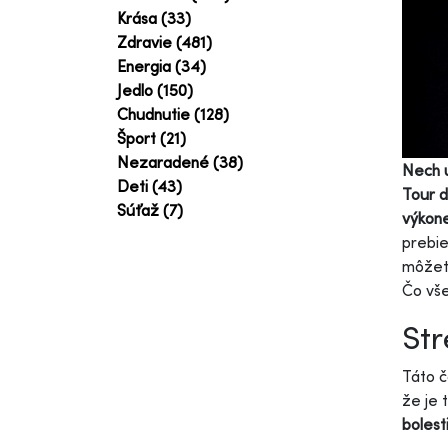
Krása (33)
Zdravie (481)
Energia (34)
Jedlo (150)
Chudnutie (128)
Šport (21)
Nezaradené (38)
Nech u
Deti (43)
Tour d
Súťaž (7)
výkone
prebie
môžete
Čo vš
Str
Táto č
že je 
bolest