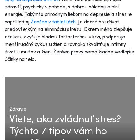
zdravší, psychicky v pohode, s dobrou náladou a plní
energie. Takýmto prírodným liekom na depresie a stres je
napríklad aj
Ženšen v tabletkách
. Je dobré ho užívať
predovšetkým na elimináciu stresu. Okrem iného zlepšuje
erekciu, zvyšuje hladinu testosterónu v krvi, podporuje
menštruačný cyklus u žien a rovnako skvalitňuje intímny
život u mužov a žien. Ženšen pravý nemá žiadne vedľajšie
účinky na telo.
Zdravie
Viete, ako zvládnuť stres?
Týchto 7 tipov vám ho