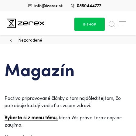
info@izerex.sk
0850444777
E-SHOP
Nezaradené
Magazín
Poctivo pripravované články o tom najdôležitejšom, čo
potrebuje každý vedieť o svojom zdraví.
Vyberte si z menu tému,
ktorá Vás práve teraz najviac
zaujíma.