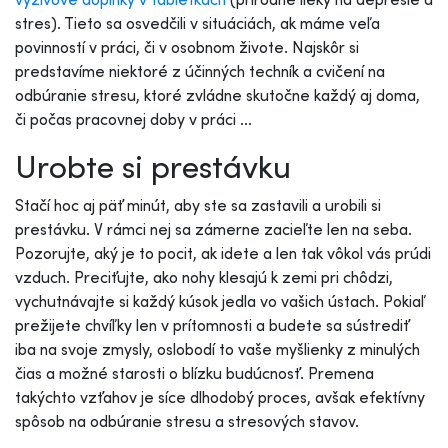
stres). Tieto sa osvedčili v situáciách, ak máme veľa
povinností v práci, či v osobnom živote. Najskôr si
predstavíme niektoré z účinných techník a cvičení na
odbúranie stresu, ktoré zvládne skutočne každý aj doma,
či počas pracovnej doby v práci ...
Urobte si prestávku
Stačí hoc aj päť minút, aby ste sa zastavili a urobili si
prestávku. V rámci nej sa zámerne zacieľte len na seba.
Pozorujte, aký je to pocit, ak idete a len tak vôkol vás prúdi
vzduch. Preciťujte, ako nohy klesajú k zemi pri chôdzi,
vychutnávajte si každý kúsok jedla vo vašich ústach. Pokiaľ
prežijete chvíľky len v prítomnosti a budete sa sústrediť
iba na svoje zmysly, oslobodí to vaše myšlienky z minulých
čias a možné starosti o blízku budúcnosť. Premena
takýchto vzťahov je síce dlhodobý proces, avšak efektívny
spôsob na odbúranie stresu a stresových stavov.