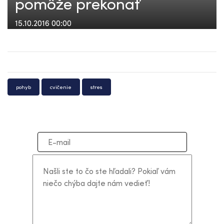
pomôže prekonať
15.10.2016 00:00
pohyb
cvičenie
stres