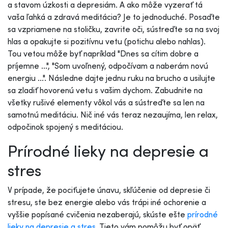
a stavom úzkosti a depresiám. A ako môže vyzerať tá
vaša ľahká a zdravá meditácia? Je to jednoduché. Posaďte
sa vzpriamene na stoličku, zavrite oči, sústreďte sa na svoj
hlas a opakujte si pozitívnu vetu (potichu alebo nahlas).
Tou vetou môže byť napríklad "Dnes sa cítim dobre a
príjemne ...", "Som uvoľnený, odpočívam a naberám novú
energiu ...". Následne dajte jednu ruku na brucho a usilujte
sa zladiť hovorenú vetu s vašim dychom. Zabudnite na
všetky rušivé elementy vôkol vás a sústreďte sa len na
samotnú meditáciu. Nič iné vás teraz nezaujíma, len relax,
odpočinok spojený s meditáciou.
Prírodné lieky na depresie a
stres
V prípade, že pociťujete únavu, skľúčenie od depresie či
stresu, ste bez energie alebo vás trápi iné ochorenie a
vyššie popísané cvičenia nezaberajú, skúste ešte
prírodné
lieky na depresie a stres
. Tieto vám pomôžu byť opäť