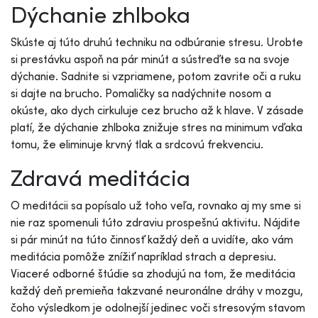
Dýchanie zhlboka
Skúste aj túto druhú techniku na odbúranie stresu. Urobte
si prestávku aspoň na pár minút a sústreďte sa na svoje
dýchanie. Sadnite si vzpriamene, potom zavrite oči a ruku
si dajte na brucho. Pomaličky sa nadýchnite nosom a
okúste, ako dych cirkuluje cez brucho až k hlave. V zásade
platí, že dýchanie zhlboka znižuje stres na minimum vďaka
tomu, že eliminuje krvný tlak a srdcovú frekvenciu.
Zdravá meditácia
O meditácii sa popísalo už toho veľa, rovnako aj my sme si
nie raz spomenuli túto zdraviu prospešnú aktivitu. Nájdite
si pár minút na túto činnosť každý deň a uvidíte, ako vám
meditácia pomôže znížiť napríklad strach a depresiu.
Viaceré odborné štúdie sa zhodujú na tom, že meditácia
každý deň premieňa takzvané neuronálne dráhy v mozgu,
čoho výsledkom je odolnejší jedinec voči stresovým stavom