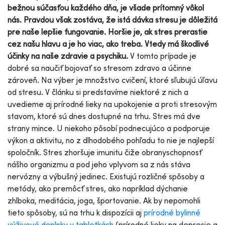
bežnou súčasťou každého dňa, je všade prítomný vôkol
nás. Pravdou však zostáva, že istá dávka stresu je dôležitá
pre naše lepšie fungovanie. Horšie je, ak stres prerastie
cez našu hlavu a je ho viac, ako treba. Vtedy má škodlivé
účinky na naše zdravie a psychiku.
V tomto prípade je
dobré sa naučiť bojovať so stresom zdravo a účinne
zároveň. Na výber je množstvo cvičení, ktoré sľubujú úľavu
od stresu. V článku si predstavíme niektoré z nich a
uvedieme aj prírodné lieky na upokojenie a proti stresovým
stavom, ktoré sú dnes dostupné na trhu. Stres má dve
strany mince. U niekoho pôsobí podnecujúco a podporuje
výkon a aktivitu, no z dlhodobého pohľadu to nie je najlepší
spoločník. Stres zhoršuje imunitu čiže obranyschopnosť
nášho organizmu a pod jeho vplyvom sa z nás stáva
nervózny a výbušný jedinec. Existujú rozličné spôsoby a
metódy, ako premôcť stres, ako napríklad dýchanie
zhlboka, meditácia, joga, športovanie. Ak by nepomohli
tieto spôsoby, sú na trhu k dispozícii aj
prírodné bylinné
výživové doplnky v tabletkách
(prírodné lieky na depresie a