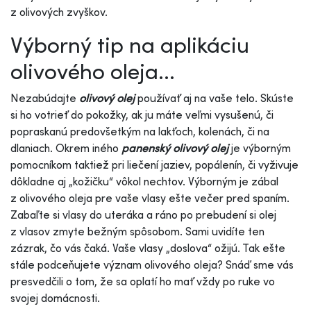
z olivových zvyškov.
Výborný tip na aplikáciu
olivového oleja...
Nezabúdajte
olivový olej
používať aj na vaše telo. Skúste
si ho votrieť do pokožky, ak ju máte veľmi vysušenú, či
popraskanú predovšetkým na lakťoch, kolenách, či na
dlaniach. Okrem iného
panenský olivový olej
je výborným
pomocníkom taktiež pri liečení jaziev, popálenín, či vyživuje
dôkladne aj „kožičku“ vôkol nechtov. Výborným je zábal
z olivového oleja pre vaše vlasy ešte večer pred spaním.
Zabaľte si vlasy do uteráka a ráno po prebudení si olej
z vlasov zmyte bežným spôsobom. Sami uvidíte ten
zázrak, čo vás čaká. Vaše vlasy „doslova“ ožijú. Tak ešte
stále podceňujete význam olivového oleja? Snáď sme vás
presvedčili o tom, že sa oplatí ho mať vždy po ruke vo
svojej domácnosti.