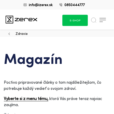
info@izerex.sk
0850444777
E-SHOP
Zdravie
Magazín
Poctivo pripravované články o tom najdôležitejšom, čo
potrebuje každý vedieť o svojom zdraví.
Vyberte si z menu tému,
ktorá Vás práve teraz najviac
zaujíma.