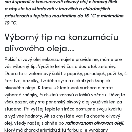
ste kupovali a konzumovali olivový olej v tmavej fľaši
a aby ste ho skladovali v tmavších a chladnejších
priestoroch s teplotou maximálne do 15 ˚C a minimálne
10 ˚C
.
Výborný tip na konzumáciu
olivového oleja...
Pokiaľ olivový olej nekonzumujete pravidelne, máme pre
vás výborný tip. Využite letný čas a dostatok zeleniny.
Doprajte si zeleninový šalát z papriky, paradajok, pažítky, či
čerstvej bazalky, tvrdého syra a niekoľkých kvapiek
olivového oleja. K tomu už len kúsok suchára a máte
výborné raňajky, či chutnú zdravú a ľahkú večeru. Dávajte
však pozor, aby ste panenský olivový olej využívali len za
studena. Pri vyššej teplote stráca postupne svoju kvalitu
a výživné hodnoty. Ak sa chystáte variť a chcete olivový
olej, vtedy radšej siahnite po
rafinovanom olivovom oleji
,
ktorý má charakteristickú žltú farbu a je vyrábaný