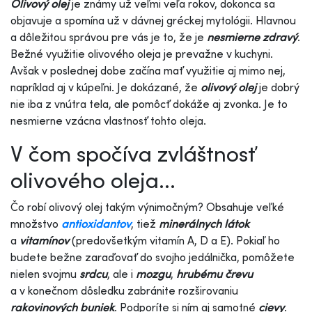
Olivový olej
je známy už veľmi veľa rokov, dokonca sa
objavuje a spomína už v dávnej gréckej mytológii. Hlavnou
a dôležitou správou pre vás je to, že je
nesmierne zdravý
.
Bežné využitie olivového oleja je prevažne v kuchyni.
Avšak v poslednej dobe začína mať využitie aj mimo nej,
napríklad aj v kúpeľni. Je dokázané, že
olivový olej
je dobrý
nie iba z vnútra tela, ale pomôcť dokáže aj zvonka. Je to
nesmierne vzácna vlastnosť tohto oleja.
V čom spočíva zvláštnosť
olivového oleja...
Čo robí olivový olej takým výnimočným? Obsahuje veľké
množstvo
antioxidantov
, tiež
minerálnych látok
a
vitamínov
(predovšetkým vitamín A, D a E). Pokiaľ ho
budete bežne zaraďovať do svojho jedálnička, pomôžete
nielen svojmu
srdcu
, ale i
mozgu
,
hrubému črevu
a v konečnom dôsledku zabránite rozširovaniu
rakovinových buniek
. Podporíte si ním aj samotné
cievy
.