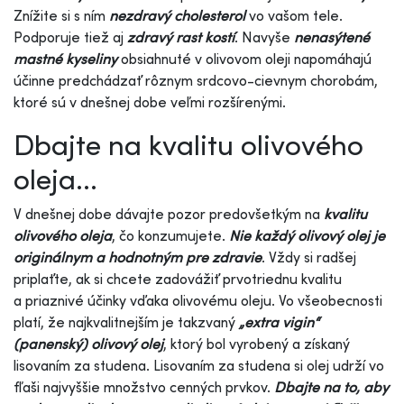
Znížite si s ním
nezdravý cholesterol
vo vašom tele.
Podporuje tiež aj
zdravý rast kostí
. Navyše
nenasýtené
mastné kyseliny
obsiahnuté v olivovom oleji napomáhajú
účinne predchádzať rôznym srdcovo-cievnym chorobám,
ktoré sú v dnešnej dobe veľmi rozšírenými.
Dbajte na kvalitu olivového
oleja...
V dnešnej dobe dávajte pozor predovšetkým na
kvalitu
olivového oleja
, čo konzumujete.
Nie každý olivový olej je
originálnym a hodnotným pre zdravie
. Vždy si radšej
priplaťte, ak si chcete zadovážiť prvotriednu kvalitu
a priaznivé účinky vďaka olivovému oleju. Vo všeobecnosti
platí, že najkvalitnejším je takzvaný
„extra vigin“
(panenský) olivový olej
, ktorý bol vyrobený a získaný
lisovaním za studena. Lisovaním za studena si olej udrží vo
fľaši najvyššie množstvo cenných prvkov.
Dbajte na to, aby