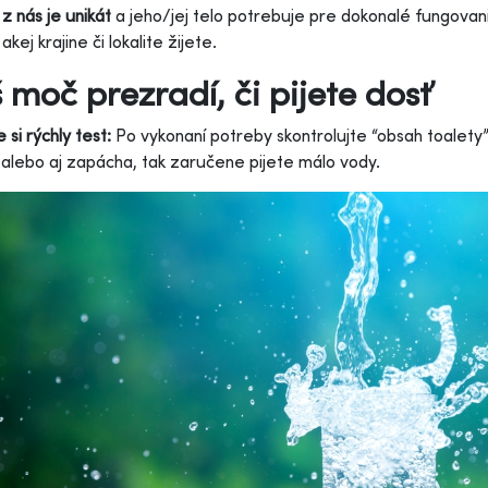
z nás je unikát
a jeho/jej telo potrebuje pre dokonalé fungovani
akej krajine či lokalite žijete.
 moč prezradí, či pijete dosť
 si rýchly test:
Po vykonaní potreby skontrolujte “obsah toalety”
 alebo aj zapácha, tak zaručene pijete málo vody.