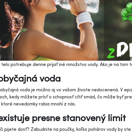
telo potrebuje denne prijať iné množstvo vody. Ako je na tom 
obyčajná voda
obyčajná voda je možno aj vo vašom živote nedocenená. V epi
och, kedy môžete prísť o schopnosť cítiť smäd, čo môže byť p
, ktoré nevedomky robia mnohí z nás.
xistuje presne stanovený limit
 či pijete dosť? Zabudnite na poučky, koľko pohárov vody by ste 