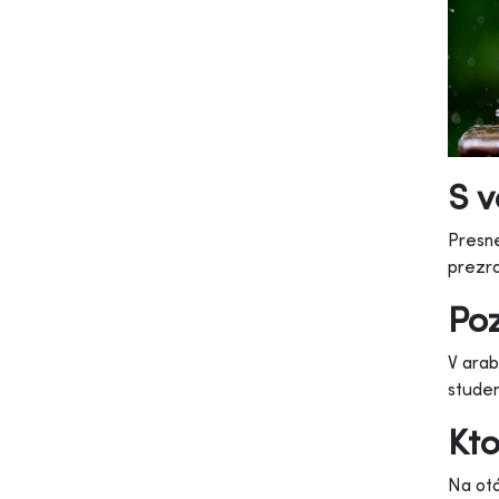
S v
Presne
prezra
Poz
V arab
studen
Kto
Na ot