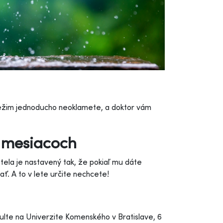
 režim jednoducho neoklamete, a doktor vám
h mesiacoch
tela je nastavený tak, že pokiaľ mu dáte
ť. A to v lete určite nechcete!
kulte na Univerzite Komenského v Bratislave, 6