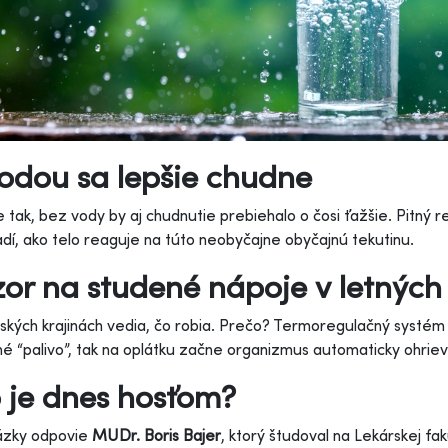
odou sa lepšie chudne
 tak, bez vody by aj chudnutie prebiehalo o čosi ťažšie. Pitný
dí, ako telo reaguje na túto neobyčajne obyčajnú tekutinu.
or na studené nápoje v letnýc
ských krajinách vedia, čo robia. Prečo? Termoregulačný systém 
é “palivo”, tak na oplátku začne organizmus automaticky ohrieva
 je dnes hosťom?
ázky odpovie
MUDr. Boris Bajer
, ktorý študoval na Lekárskej fa