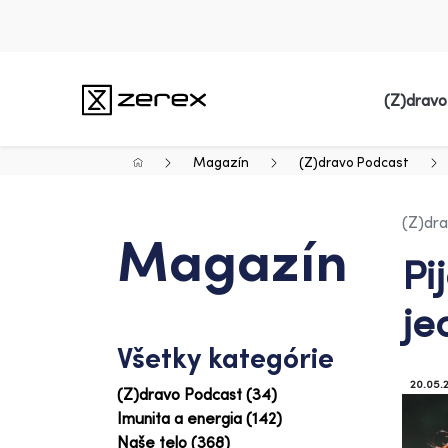
(Z)dravo
Magazín
(Z)dravo Podcast
(Z)dr
Magazín
Pi
je
Všetky kategórie
20.05.
(Z)dravo Podcast (34)
Imunita a energia (142)
Naše telo (368)