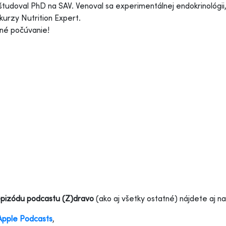
študoval PhD na SAV. Venoval sa experimentálnej endokrinológii, 
 kurzy Nutrition Expert.
né počúvanie!
epizódu podcastu (Z)dravo
(ako aj všetky ostatné) nájdete aj n
Apple Podcasts
,