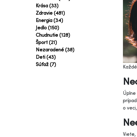
Krása (33)
Zdravie (481)
Energia (34)
Jedlo (150)
Chudnutie (128)
Šport (21)
Nezaradené (38)
Deti (43)
Súťaž (7)
Každé 
Ne
Úplne 
prípad
o veci
Nee
Viete,