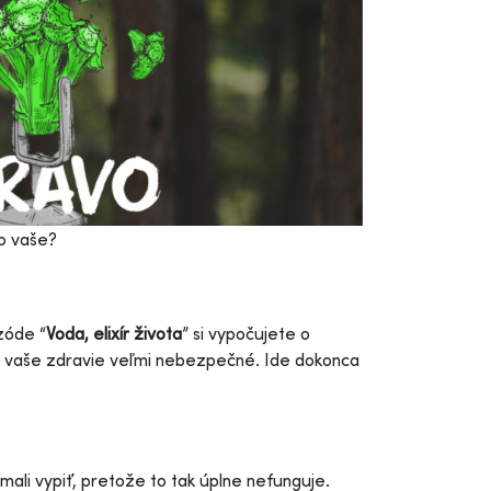
to vaše?
zóde “
Voda, elixír života
” si vypočujete o
re vaše zdravie veľmi nebezpečné. Ide dokonca
mali vypiť, pretože to tak úplne nefunguje.