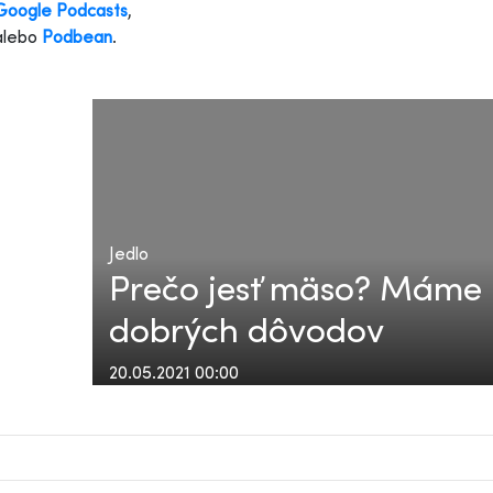
Google Podcasts
,
alebo
Podbean
.
Jedlo
Prečo jesť mäso? Máme 
dobrých dôvodov
20.05.2021 00:00