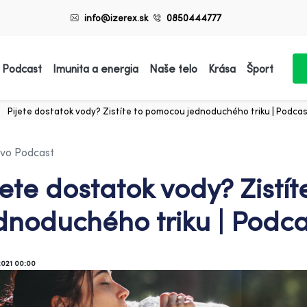
info@izerex.sk
0850444777
 Podcast
Imunita a energia
Naše telo
Krása
Šport
Pijete dostatok vody? Zistíte to pomocou jednoduchého triku | Podca
avo Podcast
jete dostatok vody? Zistí
dnoduchého triku | Podca
2021 00:00