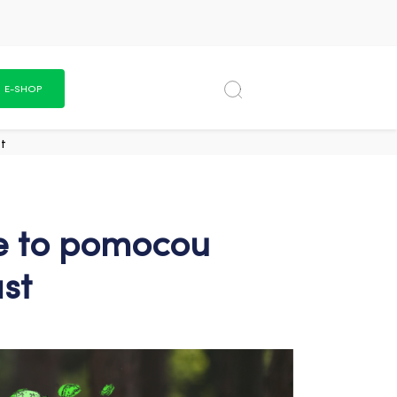
E-SHOP
st
te to pomocou
st