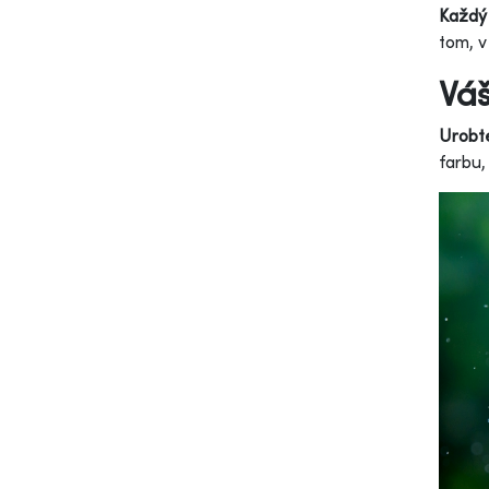
Každý 
tom, v 
Váš
Urobte
farbu,