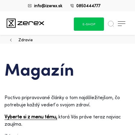
info@izerex.sk
0850444777
E-SHOP
Zdravie
Magazín
Poctivo pripravované články o tom najdôležitejšom, čo
potrebuje každý vedieť o svojom zdraví.
Vyberte si z menu tému,
ktorá Vás práve teraz najviac
zaujíma.