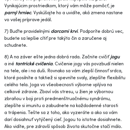
Vynikajúcim prostriedkom, ktorý vám môže pomôcť, je
parný hrniec
. Vyskúšajte ho a uvidíte, aká zmena nastane
vo vašej príprave jedál.
7) Buďte pravidelnými
darcami krvi
. Podporíte dobrú vec,
budete sa lepšie cítiť pre takýto čin a zaručene aj
schudnete.
8) A na záver ešte jedna dobrá rada. Začnite cvičiť
jogu
a iné
tantrické cvičenia
. Cvičenie jogy vás povzbudí nielen
na tele, ale i na duši. Rovnako sa vám zlepší činnosť srdca,
ktoré posilníte a taktiež si spevníte svaly, zlepšíte flexibilitu
celého tela. Joga vo všeobecnosti výborne vplýva na
celkové zdravie. Zbaví vás stresu, u žien je výbornou
zbraňou v boji proti predmenštruačnému syndrómu,
zlepšíte si imunitu a zabudnete na každodenné starosti
a trápenia. Tešte sa z toho, ako vyzeráte a ako sa vám
darí dosiahnuť vytýčený cieľ. Jogou to istotne dosiahnete.
Ako vidíte, pre zdravší spôsob života skutočne stačí málo.