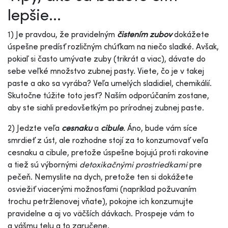
lepšie...
1) Je pravdou, že pravidelným
čistením zubov
dokážete
úspešne predísť rozličným chúťkam na niečo sladké. Avšak,
pokiaľ si často umývate zuby (trikrát a viac), dávate do
sebe veľké množstvo zubnej pasty. Viete, čo je v takej
paste a ako sa vyrába? Veľa umelých sladidiel, chemikálií.
Skutočne túžite toto jesť? Naším odporúčaním zostane,
aby ste siahli predovšetkým po prírodnej zubnej paste.
2) Jedzte veľa
cesnaku
a
cibule
. Áno, bude vám síce
smrdieť z úst, ale rozhodne stojí za to konzumovať veľa
cesnaku a cibule, pretože úspešne bojujú proti rakovine
a tiež sú výbornými
detoxikačnými prostriedkami
pre
pečeň. Nemyslite na dych, pretože ten si dokážete
osviežiť viacerými možnosťami (napríklad požuvaním
trochu petržlenovej vňate), pokojne ich konzumujte
pravidelne a aj vo väčších dávkach. Prospeje vám to
a vášmu telu a to zaručene.