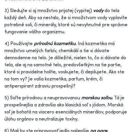
3) Sledujte si aj množstvo prijatej (vypitej)
vody
do tela
každý deň. Aby sa nestalo, že si množstvom vody vyplavíte
potrebné soli, či minerály, ktoré sú nevyhnutné pre správne
fungovanie vášho organizmu.
4) Používajte
prírodnú kozmetiku
. Iná kozmetika má
množstvo umelých farbív, chemikálií a tie si dávate
dennodenne na telo. Je dôležité, nielen to, čo si dávate do
tela, ale aj na samotné telo, predovšetkým na tie partie,
ktoré si pravidelne holíte, voskujete, či depilujete. Ako ste
na tom vy? Je vaša kozmetika, parfum, krém, či
antiperspirant zdraviu prospešný?
5) Soľte prírodnou a neupravovanou
morskou soľou
. Tá je
prospešnejšia a zdravšia ako klasická soľ s jódom. Morská
soľ je bohatá na viacero esenciálnych minerálov, podporuje
úlohu orgánov a neutralizuje toxíny.
6) Mali by ste pripravovať jedlo najlepšie
na pare
.