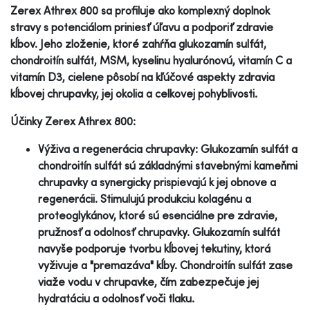
Zerex Athrex 800 sa profiluje ako komplexný doplnok
stravy s potenciálom priniesť úľavu a podporiť zdravie
kĺbov. Jeho zloženie, ktoré zahŕňa glukozamín sulfát,
chondroitín sulfát, MSM, kyselinu hyalurónovú, vitamín C a
vitamín D3, cielene pôsobí na kľúčové aspekty zdravia
kĺbovej chrupavky, jej okolia a celkovej pohyblivosti.
Účinky Zerex Athrex 800:
Výživa a regenerácia chrupavky: Glukozamín sulfát a
chondroitín sulfát sú základnými stavebnými kameňmi
chrupavky a synergicky prispievajú k jej obnove a
regenerácii. Stimulujú produkciu kolagénu a
proteoglykánov, ktoré sú esenciálne pre zdravie,
pružnosť a odolnosť chrupavky. Glukozamín sulfát
navyše podporuje tvorbu kĺbovej tekutiny, ktorá
vyživuje a "premazáva" kĺby. Chondroitín sulfát zase
viaže vodu v chrupavke, čím zabezpečuje jej
hydratáciu a odolnosť voči tlaku.