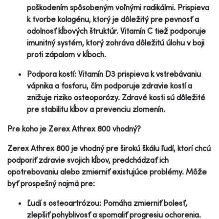
poškodením spôsobeným voľnými radikálmi. Prispieva
k tvorbe kolagénu, ktorý je dôležitý pre pevnosť a
odolnosť kĺbových štruktúr. Vitamín C tiež podporuje
imunitný systém, ktorý zohráva dôležitú úlohu v boji
proti zápalom v kĺboch.
Podpora kostí: Vitamín D3 prispieva k vstrebávaniu
vápnika a fosforu, čím podporuje zdravie kostí a
znižuje riziko osteoporózy. Zdravé kosti sú dôležité
pre stabilitu kĺbov a prevenciu zlomenín.
Pre koho je Zerex Athrex 800 vhodný?
Zerex Athrex 800 je vhodný pre širokú škálu ľudí, ktorí chcú
podporiť zdravie svojich kĺbov, predchádzať ich
opotrebovaniu alebo zmierniť existujúce problémy. Môže
byť prospešný najmä pre:
Ľudí s osteoartrózou: Pomáha zmierniť bolesť,
zlepšiť pohyblivosť a spomaliť progresiu ochorenia.