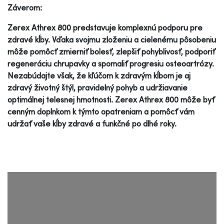
Záverom:
Zerex Athrex 800 predstavuje komplexnú podporu pre
zdravé kĺby. Vďaka svojmu zloženiu a cielenému pôsobeniu
môže pomôcť zmierniť bolesť, zlepšiť pohyblivosť, podporiť
regeneráciu chrupavky a spomaliť progresiu osteoartrózy.
Nezabúdajte však, že kľúčom k zdravým kĺbom je aj
zdravý životný štýl, pravidelný pohyb a udržiavanie
optimálnej telesnej hmotnosti. Zerex Athrex 800 môže byť
cenným doplnkom k týmto opatreniam a pomôcť vám
udržať vaše kĺby zdravé a funkčné po dlhé roky.