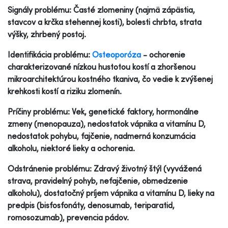
Signály problému: Časté zlomeniny (najmä zápästia,
stavcov a krčka stehennej kosti), bolesti chrbta, strata
výšky, zhrbený postoj.
Identifikácia problému:
Osteoporóza
- ochorenie
charakterizované nízkou hustotou kostí a zhoršenou
mikroarchitektúrou kostného tkaniva, čo vedie k zvýšenej
krehkosti kostí a riziku zlomenín.
Príčiny problému: Vek, genetické faktory, hormonálne
zmeny (menopauza), nedostatok vápnika a vitamínu D,
nedostatok pohybu, fajčenie, nadmerná konzumácia
alkoholu, niektoré lieky a ochorenia.
Odstránenie problému: Zdravý životný štýl (vyvážená
strava, pravidelný pohyb, nefajčenie, obmedzenie
alkoholu), dostatočný príjem vápnika a vitamínu D, lieky na
predpis (bisfosfonáty, denosumab, teriparatid,
romosozumab), prevencia pádov.