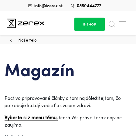
info@izerex.sk
0850444777
E-SHOP
Naše telo
Magazín
Poctivo pripravované články o tom najdôležitejšom, čo
potrebuje každý vedieť o svojom zdraví.
Vyberte si z menu tému,
ktorá Vás práve teraz najviac
zaujíma.