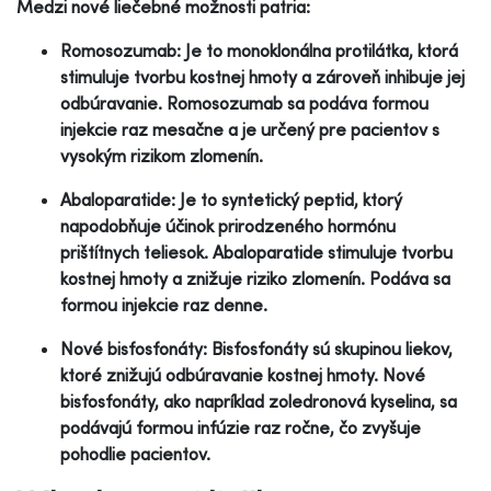
Medzi nové liečebné možnosti patria:
Romosozumab: Je to monoklonálna protilátka, ktorá
stimuluje tvorbu kostnej hmoty a zároveň inhibuje jej
odbúravanie. Romosozumab sa podáva formou
injekcie raz mesačne a je určený pre pacientov s
vysokým rizikom zlomenín.
Abaloparatide: Je to syntetický peptid, ktorý
napodobňuje účinok prirodzeného hormónu
prištítnych teliesok. Abaloparatide stimuluje tvorbu
kostnej hmoty a znižuje riziko zlomenín. Podáva sa
formou injekcie raz denne.
Nové bisfosfonáty: Bisfosfonáty sú skupinou liekov,
ktoré znižujú odbúravanie kostnej hmoty. Nové
bisfosfonáty, ako napríklad zoledronová kyselina, sa
podávajú formou infúzie raz ročne, čo zvyšuje
pohodlie pacientov.