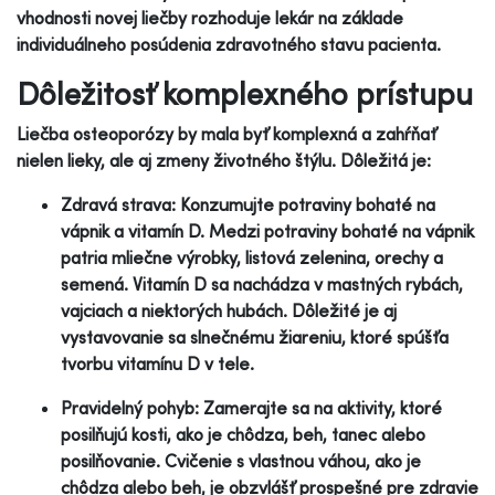
vhodnosti novej liečby rozhoduje lekár na základe
individuálneho posúdenia zdravotného stavu pacienta.
Dôležitosť komplexného prístupu
Liečba osteoporózy by mala byť komplexná a zahŕňať
nielen lieky, ale aj zmeny životného štýlu. Dôležitá je:
Zdravá strava: Konzumujte potraviny bohaté na
vápnik a vitamín D. Medzi potraviny bohaté na vápnik
patria mliečne výrobky, listová zelenina, orechy a
semená. Vitamín D sa nachádza v mastných rybách,
vajciach a niektorých hubách. Dôležité je aj
vystavovanie sa slnečnému žiareniu, ktoré spúšťa
tvorbu vitamínu D v tele.
Pravidelný pohyb: Zamerajte sa na aktivity, ktoré
posilňujú kosti, ako je chôdza, beh, tanec alebo
posilňovanie. Cvičenie s vlastnou váhou, ako je
chôdza alebo beh, je obzvlášť prospešné pre zdravie