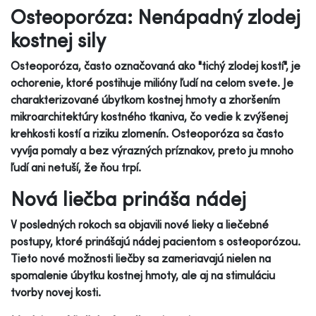
Osteoporóza: Nenápadný zlodej
kostnej sily
Osteoporóza, často označovaná ako "tichý zlodej kostí", je
ochorenie, ktoré postihuje milióny ľudí na celom svete. Je
charakterizované úbytkom kostnej hmoty a zhoršením
mikroarchitektúry kostného tkaniva, čo vedie k zvýšenej
krehkosti kostí a riziku zlomenín. Osteoporóza sa často
vyvíja pomaly a bez výrazných príznakov, preto ju mnoho
ľudí ani netuší, že ňou trpí.
Nová liečba prináša nádej
V posledných rokoch sa objavili nové lieky a liečebné
postupy, ktoré prinášajú nádej pacientom s osteoporózou.
Tieto nové možnosti liečby sa zameriavajú nielen na
spomalenie úbytku kostnej hmoty, ale aj na stimuláciu
tvorby novej kosti.