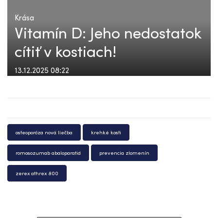
Krása
Vitamín D: Jeho nedostatok
cítiť v kostiach!
13.12.2025 08:22
osteoporóza nová liečba
krehké kosti
romosozumab abaloparatid
prevencia zlomenín
zerex athrex 800