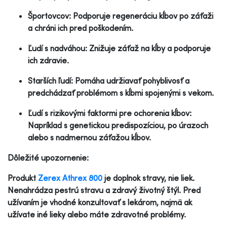
Športovcov: Podporuje regeneráciu kĺbov po záťaži
a chráni ich pred poškodením.
Ľudí s nadváhou: Znižuje záťaž na kĺby a podporuje
ich zdravie.
Starších ľudí: Pomáha udržiavať pohyblivosť a
predchádzať problémom s kĺbmi spojenými s vekom.
Ľudí s rizikovými faktormi pre ochorenia kĺbov:
Napríklad s genetickou predispozíciou, po úrazoch
alebo s nadmernou záťažou kĺbov.
Dôležité upozornenie:
Produkt
Zerex Athrex 800
je doplnok stravy, nie liek.
Nenahrádza pestrú stravu a zdravý životný štýl. Pred
užívaním je vhodné konzultovať s lekárom, najmä ak
užívate iné lieky alebo máte zdravotné problémy.